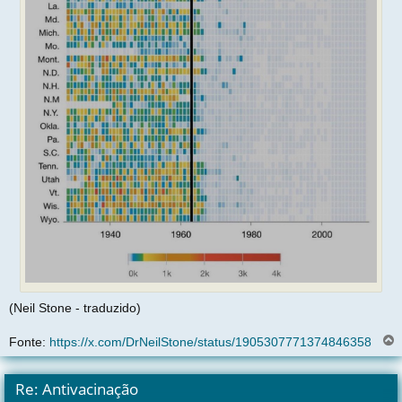
(Neil Stone - traduzido)
Fonte:
https://x.com/DrNeilStone/status/1905307771374846358
l
t
Re: Antivacinação