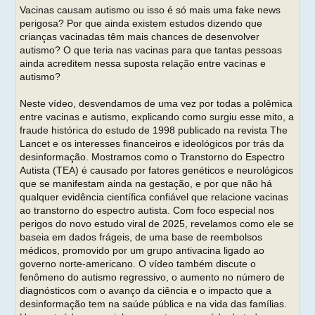
g
Vacinas causam autismo ou isso é só mais uma fake news
e
perigosa? Por que ainda existem estudos dizendo que
m
crianças vacinadas têm mais chances de desenvolver
autismo? O que teria nas vacinas para que tantas pessoas
ainda acreditem nessa suposta relação entre vacinas e
autismo?
Neste vídeo, desvendamos de uma vez por todas a polêmica
entre vacinas e autismo, explicando como surgiu esse mito, a
fraude histórica do estudo de 1998 publicado na revista The
Lancet e os interesses financeiros e ideológicos por trás da
desinformação. Mostramos como o Transtorno do Espectro
Autista (TEA) é causado por fatores genéticos e neurológicos
que se manifestam ainda na gestação, e por que não há
qualquer evidência científica confiável que relacione vacinas
ao transtorno do espectro autista. Com foco especial nos
perigos do novo estudo viral de 2025, revelamos como ele se
baseia em dados frágeis, de uma base de reembolsos
médicos, promovido por um grupo antivacina ligado ao
governo norte-americano. O vídeo também discute o
fenômeno do autismo regressivo, o aumento no número de
diagnósticos com o avanço da ciência e o impacto que a
desinformação tem na saúde pública e na vida das famílias.