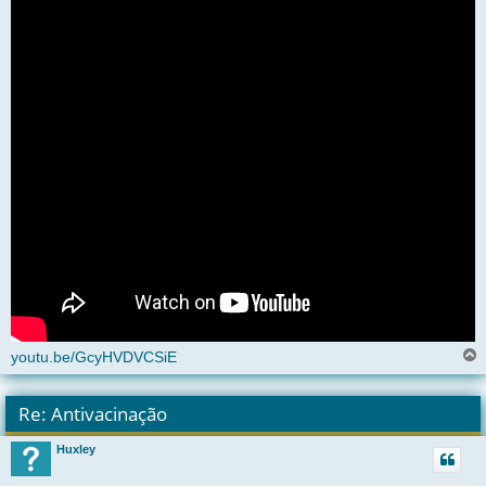
youtu.be/GcyHVDVCSiE
l
t
Re: Antivacinação
r
Huxley