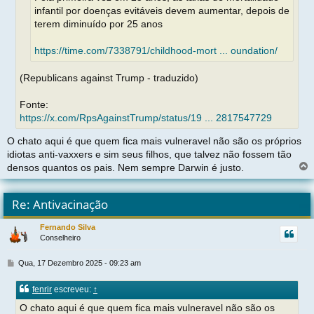
infantil por doenças evitáveis devem aumentar, depois de
terem diminuído por 25 anos
https://time.com/7338791/childhood-mort ... oundation/
(Republicans against Trump - traduzido)
Fonte:
https://x.com/RpsAgainstTrump/status/19 ... 2817547729
O chato aqui é que quem fica mais vulneravel não são os próprios
idiotas anti-vaxxers e sim seus filhos, que talvez não fossem tão
densos quantos os pais. Nem sempre Darwin é justo.
l
t
Re: Antivacinação
r
Fernando Silva
Conselheiro
t
M
Qua, 17 Dezembro 2025 - 09:23 am
e
n
fenrir
escreveu:
↑
s
a
O chato aqui é que quem fica mais vulneravel não são os