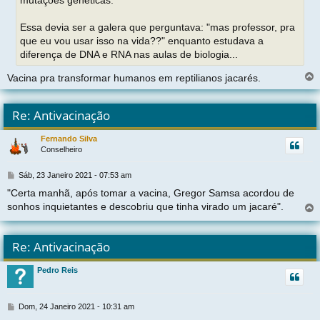
m
Essa devia ser a galera que perguntava: "mas professor, pra
que eu vou usar isso na vida??" enquanto estudava a
diferença de DNA e RNA nas aulas de biologia...
Vacina pra transformar humanos em reptilianos jacarés.
l
t
Re: Antivacinação
r
Fernando Silva
Conselheiro
t
M
Sáb, 23 Janeiro 2021 - 07:53 am
e
"Certa manhã, após tomar a vacina, Gregor Samsa acordou de
n
sonhos inquietantes e descobriu que tinha virado um jacaré".
s
a
g
l
e
t
Re: Antivacinação
m
r
Pedro Reis
t
M
Dom, 24 Janeiro 2021 - 10:31 am
e