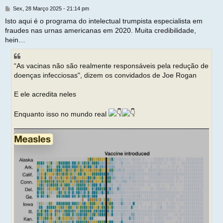
t
M
Sex, 28 Março 2025 - 21:14 pm
e
Isto aqui é o programa do intelectual trumpista especialista em
n
fraudes nas urnas americanas em 2020. Muita credibilidade,
s
a
hein…
g
e
m
“As vacinas não são realmente responsáveis ​​pela redução de
doenças infecciosas", dizem os convidados de Joe Rogan
E ele acredita neles
Enquanto isso no mundo real