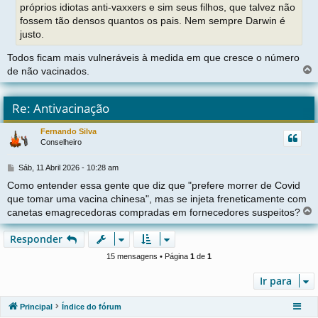
g
próprios idiotas anti-vaxxers e sim seus filhos, que talvez não
e
fossem tão densos quantos os pais. Nem sempre Darwin é
m
justo.
Todos ficam mais vulneráveis à medida em que cresce o número
de não vacinados.
l
t
Re: Antivacinação
r
Fernando Silva
Conselheiro
t
M
Sáb, 11 Abril 2026 - 10:28 am
e
Como entender essa gente que diz que "prefere morrer de Covid
n
que tomar uma vacina chinesa", mas se injeta freneticamente com
s
a
canetas emagrecedoras compradas em fornecedores suspeitos?
g
e
l
Responder
m
t
15 mensagens • Página
1
de
1
r
Ir para
t
Principal
Índice do fórum