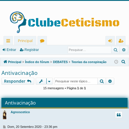
Principal
Pesqu
P
in
ór
nt
eg
Entrar
Registrar
ks
u
ra
ist
P
Principal
Índice do fórum
DEBATES
Teorias da conspiração
rá
ns
r
ra
e
Antivacinação
s
pi
r
Pesquisar
Pesquis
Responder
q
d
u
15 mensagens • Página
1
de
1
os
i
s
Antivacinação
a
Agnoscetico
r
M
Dom, 20 Setembro 2020 - 23:36 pm