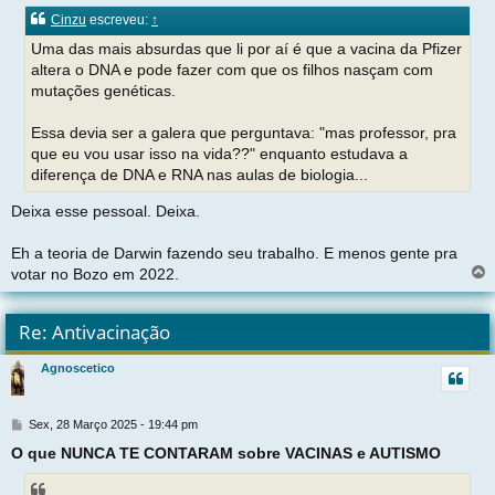
n
Cinzu
escreveu:
↑
s
a
Uma das mais absurdas que li por aí é que a vacina da Pfizer
g
altera o DNA e pode fazer com que os filhos nasçam com
e
mutações genéticas.
m
Essa devia ser a galera que perguntava: "mas professor, pra
que eu vou usar isso na vida??" enquanto estudava a
diferença de DNA e RNA nas aulas de biologia...
Deixa esse pessoal. Deixa.
Eh a teoria de Darwin fazendo seu trabalho. E menos gente pra
votar no Bozo em 2022.
l
t
Re: Antivacinação
r
Agnoscetico
t
M
Sex, 28 Março 2025 - 19:44 pm
e
O que NUNCA TE CONTARAM sobre VACINAS e AUTISMO
n
s
a