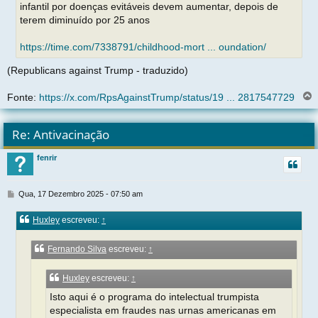
infantil por doenças evitáveis devem aumentar, depois de
terem diminuído por 25 anos
https://time.com/7338791/childhood-mort ... oundation/
(Republicans against Trump - traduzido)
Fonte:
https://x.com/RpsAgainstTrump/status/19 ... 2817547729
l
t
Re: Antivacinação
r
fenrir
t
M
Qua, 17 Dezembro 2025 - 07:50 am
e
n
Huxley
escreveu:
↑
s
a
g
Fernando Silva
escreveu:
↑
e
m
Huxley
escreveu:
↑
Isto aqui é o programa do intelectual trumpista
especialista em fraudes nas urnas americanas em