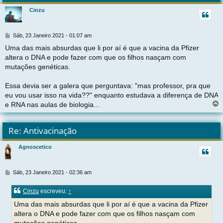
r
Cinzu
t
M
Sáb, 23 Janeiro 2021 - 01:07 am
e
Uma das mais absurdas que li por aí é que a vacina da Pfizer
n
altera o DNA e pode fazer com que os filhos nasçam com
s
a
mutações genéticas.
g
e
Essa devia ser a galera que perguntava: "mas professor, pra que
m
eu vou usar isso na vida??" enquanto estudava a diferença de DNA
e RNA nas aulas de biologia...
l
t
Re: Antivacinação
r
Agnoscetico
t
M
Sáb, 23 Janeiro 2021 - 02:36 am
e
n
Cinzu
escreveu:
↑
s
a
Uma das mais absurdas que li por aí é que a vacina da Pfizer
g
altera o DNA e pode fazer com que os filhos nasçam com
e
mutações genéticas.