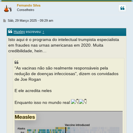
r
Fernando Silva
Conselheiro
t
M
Sáb, 29 Março 2025 - 09:29 am
e
n
Huxley
escreveu:
↑
s
a
Isto aqui é o programa do intelectual trumpista especialista
g
em fraudes nas urnas americanas em 2020. Muita
e
credibilidade, hein…
m
“As vacinas não são realmente responsáveis ​​pela
redução de doenças infecciosas", dizem os convidados
de Joe Rogan
E ele acredita neles
Enquanto isso no mundo real