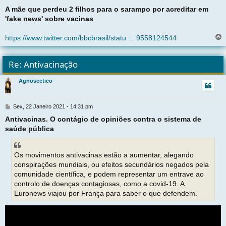
e
A mãe que perdeu 2 filhos para o sarampo por acreditar em
n
'fake news' sobre vacinas
s
a
g
https://www.twitter.com/bbcbrasil/statu ... 9558124544
e
m
l
t
Re: Antivacinação
r
Agnoscetico
t
M
Sex, 22 Janeiro 2021 - 14:31 pm
e
Antivacinas. O contágio de opiniões contra o sistema de
n
saúde pública
s
a
g
e
Os movimentos antivacinas estão a aumentar, alegando
m
conspirações mundiais, ou efeitos secundários negados pela
comunidade científica, e podem representar um entrave ao
controlo de doenças contagiosas, como a covid-19. A
Euronews viajou por França para saber o que defendem.