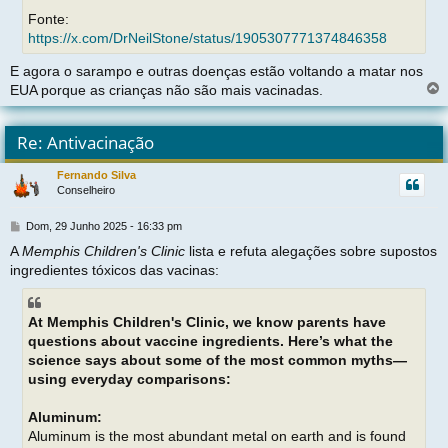
Fonte:
https://x.com/DrNeilStone/status/1905307771374846358
E agora o sarampo e outras doenças estão voltando a matar nos
EUA porque as crianças não são mais vacinadas.
l
t
Re: Antivacinação
r
Fernando Silva
Conselheiro
t
M
Dom, 29 Junho 2025 - 16:33 pm
e
A
Memphis Children's Clinic
lista e refuta alegações sobre supostos
n
ingredientes tóxicos das vacinas:
s
a
g
e
At Memphis Children's Clinic, we know parents have
m
questions about vaccine ingredients. Here’s what the
science says about some of the most common myths—
using everyday comparisons:
Aluminum:
Aluminum is the most abundant metal on earth and is found