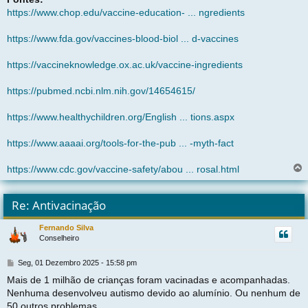
https://www.chop.edu/vaccine-education- ... ngredients
https://www.fda.gov/vaccines-blood-biol ... d-vaccines
https://vaccineknowledge.ox.ac.uk/vaccine-ingredients
https://pubmed.ncbi.nlm.nih.gov/14654615/
https://www.healthychildren.org/English ... tions.aspx
https://www.aaaai.org/tools-for-the-pub ... -myth-fact
https://www.cdc.gov/vaccine-safety/abou ... rosal.html
l
t
Re: Antivacinação
r
Fernando Silva
Conselheiro
t
M
Seg, 01 Dezembro 2025 - 15:58 pm
e
Mais de 1 milhão de crianças foram vacinadas e acompanhadas.
n
Nenhuma desenvolveu autismo devido ao alumínio. Ou nenhum de
s
a
50 outros problemas.