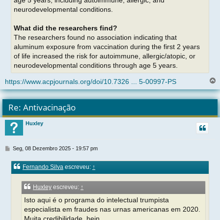
age 5 years, including autoimmune, allergic, and
neurodevelopmental conditions.
What did the researchers find?
The researchers found no association indicating that
aluminum exposure from vaccination during the first 2 years
of life increased the risk for autoimmune, allergic/atopic, or
neurodevelopmental conditions through age 5 years.
https://www.acpjournals.org/doi/10.7326 ... 5-00997-PS
l
t
Re: Antivacinação
r
Huxley
t
M
Seg, 08 Dezembro 2025 - 19:57 pm
e
n
Fernando Silva
escreveu:
↑
s
a
g
Huxley
escreveu:
↑
e
Isto aqui é o programa do intelectual trumpista
m
especialista em fraudes nas urnas americanas em 2020.
Muita credibilidade, hein…