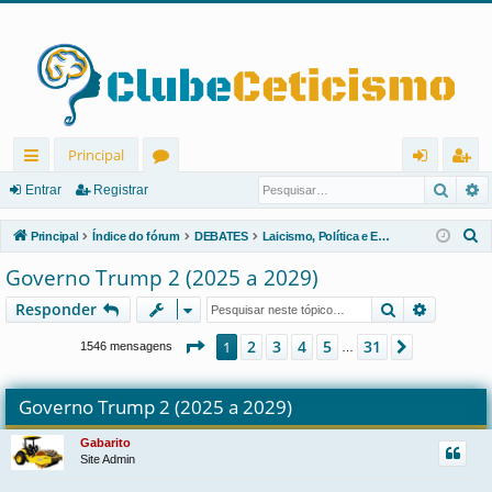
Principal
Pesqu
P
in
ór
nt
eg
Entrar
Registrar
ks
u
ra
ist
P
Principal
Índice do fórum
DEBATES
Laicismo, Política e Economia
rá
ns
r
ra
e
Governo Trump 2 (2025 a 2029)
s
pi
r
Pesquisar
Pesquis
Responder
q
d
u
Página
1
de
31
2
3
4
5
31
1
Próximo
1546 mensagens
…
os
i
s
Governo Trump 2 (2025 a 2029)
a
r
Gabarito
Site Admin