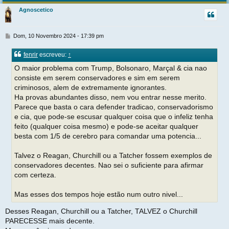
r
Agnoscetico
t
M
Dom, 10 Novembro 2024 - 17:39 pm
e
n
fenrir
escreveu:
↑
s
a
O maior problema com Trump, Bolsonaro, Marçal & cia nao
g
consiste em serem conservadores e sim em serem
e
criminosos, alem de extremamente ignorantes.
m
Ha provas abundantes disso, nem vou entrar nesse merito.
Parece que basta o cara defender tradicao, conservadorismo
e cia, que pode-se escusar qualquer coisa que o infeliz tenha
feito (qualquer coisa mesmo) e pode-se aceitar qualquer
besta com 1/5 de cerebro para comandar uma potencia...
Talvez o Reagan, Churchill ou a Tatcher fossem exemplos de
conservadores decentes. Nao sei o suficiente para afirmar
com certeza.
Mas esses dos tempos hoje estão num outro nivel...
Desses Reagan, Churchill ou a Tatcher, TALVEZ o Churchill
PARECESSE mais decente.