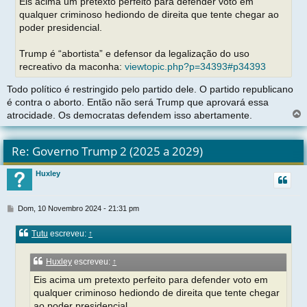
Eis acima um pretexto perfeito para defender voto em
g
qualquer criminoso hediondo de direita que tente chegar ao
e
poder presidencial.
m
Trump é “abortista” e defensor da legalização do uso
recreativo da maconha:
viewtopic.php?p=34393#p34393
Todo político é restringido pelo partido dele. O partido republicano
é contra o aborto. Então não será Trump que aprovará essa
atrocidade. Os democratas defendem isso abertamente.
l
t
Re: Governo Trump 2 (2025 a 2029)
r
Huxley
t
M
Dom, 10 Novembro 2024 - 21:31 pm
e
n
Tutu
escreveu:
↑
s
a
g
Huxley
escreveu:
↑
e
Eis acima um pretexto perfeito para defender voto em
m
qualquer criminoso hediondo de direita que tente chegar
ao poder presidencial.