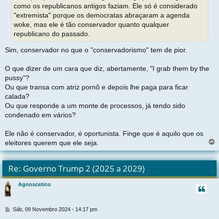
como os republicanos antigos faziam. Ele só é considerado
m
"extremista" porque os democratas abraçaram a agenda
woke, mas ele é tão conservador quanto qualquer
republicano do passado.
Sim, conservador no que o "conservadorismo" tem de pior.
O que dizer de um cara que diz, abertamente, "I grab them by the
pussy"?
Ou que transa com atriz pornô e depois lhe paga para ficar
calada?
Ou que responde a um monte de processos, já tendo sido
condenado em vários?
Ele não é conservador, é oportunista. Finge que é aquilo que os
eleitores querem que ele seja.
l
t
Re: Governo Trump 2 (2025 a 2029)
r
Agnoscetico
t
M
Sáb, 09 Novembro 2024 - 14:17 pm
e