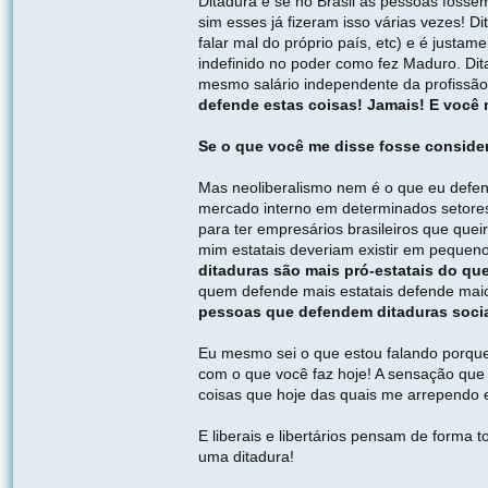
Ditadura é se no Brasil as pessoas fossem
sim esses já fizeram isso várias vezes! D
falar mal do próprio país, etc) e é just
indefinido no poder como fez Maduro. Dit
mesmo salário independente da profissão
defende estas coisas! Jamais! E você 
Se o que você me disse fosse considera
Mas neoliberalismo nem é o que eu defend
mercado interno em determinados setores, 
para ter empresários brasileiros que quei
mim estatais deveriam existir em pequen
ditaduras são mais pró-estatais do que
quem defende mais estatais defende maio
pessoas que defendem ditaduras socia
Eu mesmo sei o que estou falando porque 
com o que você faz hoje! A sensação que
coisas que hoje das quais me arrependo e
E liberais e libertários pensam de forma
uma ditadura!