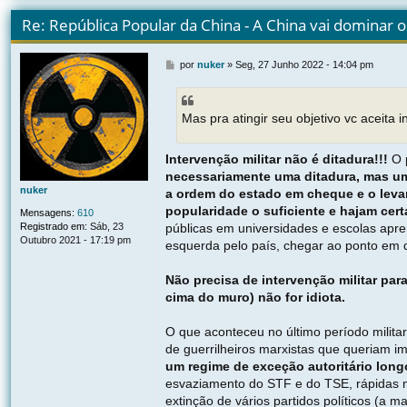
Re: República Popular da China - A China vai dominar
M
por
nuker
»
Seg, 27 Junho 2022 - 14:04 pm
e
n
s
Mas pra atingir seu objetivo vc aceita i
a
g
e
Intervenção militar não é ditadura!!!
O p
m
necessariamente uma ditadura, mas um
nuker
a ordem do estado em cheque e o leva
popularidade o suficiente e hajam cer
Mensagens:
610
públicas em universidades e escolas apr
Registrado em:
Sáb, 23
Outubro 2021 - 17:19 pm
esquerda pelo país, chegar ao ponto em 
Não precisa de intervenção militar par
cima do muro) não for idiota.
O que aconteceu no último período milit
de guerrilheiros marxistas que queriam im
um regime de exceção autoritário long
esvaziamento do STF e do TSE, rápidas mu
extinção de vários partidos políticos (a 