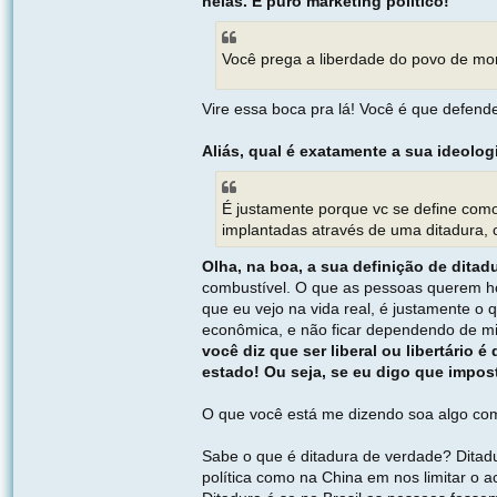
nelas. É puro marketing político!
Você prega a liberdade do povo de mo
Vire essa boca pra lá! Você é que defend
Aliás, qual é exatamente a sua ideolog
É justamente porque vc se define como 
implantadas através de uma ditadura, 
Olha, na boa, a sua definição de dita
combustível. O que as pessoas querem ho
que eu vejo na vida real, é justamente o
econômica, e não ficar dependendo de mi
você diz que ser liberal ou libertário
estado! Ou seja, se eu digo que impos
O que você está me dizendo soa algo co
Sabe o que é ditadura de verdade? Ditadur
política como na China em nos limitar o 