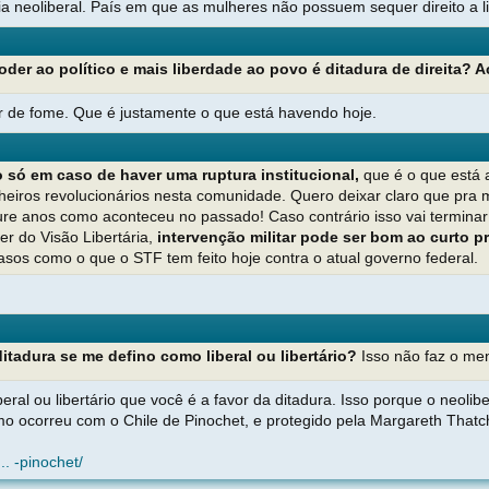
ia neoliberal. País em que as mulheres não possuem sequer direito a 
er ao político e mais liberdade ao povo é ditadura de direita? 
r de fome. Que é justamente o que está havendo hoje.
so só em caso de haver uma ruptura institucional,
que é o que está a
eiros revolucionários nesta comunidade. Quero deixar claro que pra m
re anos como aconteceu no passado! Caso contrário isso vai termin
er do Visão Libertária,
intervenção militar pode ser bom ao curto p
asos como o que o STF tem feito hoje contra o atual governo federal.
tadura se me defino como liberal ou libertário?
Isso não faz o men
eral ou libertário que você é a favor da ditadura. Isso porque o neol
o ocorreu com o Chile de Pinochet, e protegido pela Margareth Thatc
. -pinochet/