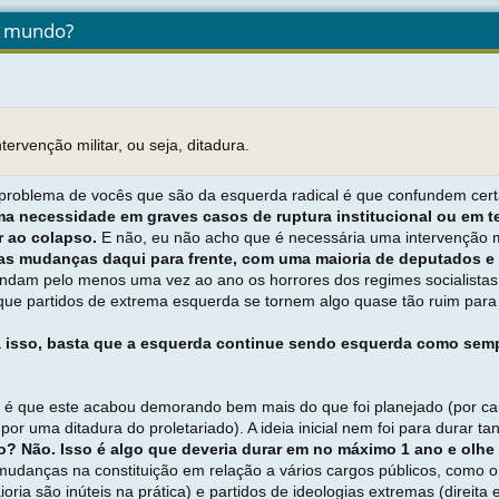
 o mundo?
ntervenção militar, ou seja, ditadura.
roblema de vocês que são da esquerda radical é que confundem cert
a necessidade em graves casos de ruptura institucional ou em 
r ao colapso.
E não, eu não acho que é necessária uma intervenção mi
tas mudanças daqui para frente, com uma maioria de deputados e 
endam pelo menos uma vez ao ano os horrores dos regimes socialista
que partidos de extrema esquerda se tornem algo quase tão ruim para
a isso, basta que a esquerda continue sendo esquerda como sempre
ar é que este acabou demorando bem mais do que foi planejado (por c
por uma ditadura do proletariado). A ideia inicial nem foi para durar
o? Não. Isso é algo que deveria durar em no máximo 1 ano e olhe 
danças na constituição em relação a vários cargos públicos, como o fim
maioria são inúteis na prática) e partidos de ideologias extremas (dire