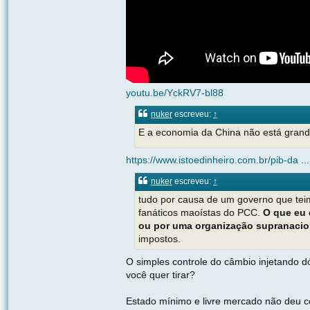
youtu.be/YckRV7-bl88
nuker
escreveu:
↑
E a economia da China não está grand
https://www.istoedinheiro.com.br/pib-da .
nuker
escreveu:
↑
tudo por causa de um governo que teim
fanáticos maoístas do PCC.
O que eu 
ou por uma organização supranacion
impostos.
O simples controle do câmbio injetando d
você quer tirar?
Estado mínimo e livre mercado não deu 