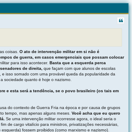
l
t
a
r
a
o
t
o
p
o
as coisas.
O ato de intervenção militar em si não é
tempos de guerra, em casos emergenciais que possam colocar
litar para isso acontecer.
Basta que a esquerda perca
senadores de direita,
que façam com que alunos de escolas
s, e isso somado com uma provável queda da popularidade da
 a sociedade quanto é hoje o nazismo.
 e esta será a tendência, se o povo brasileiro (os tais em
ausa do contexto de Guerra Fria na época e por causa de grupos
 tanto tempo, mas apenas alguns meses.
Você acha que eu quero
lá.
Se uma intervenção militar ocorresse agora, o ideal seria o
 de cargo vitalício para ministros, privatizações necessárias,
ita e esquerda) fossem proibidos (como marxismo e nazismo).