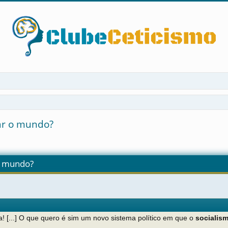
nar o mundo?
sa avançada
 o mundo?
! [...] O que quero é sim um novo sistema político em que o
socialis