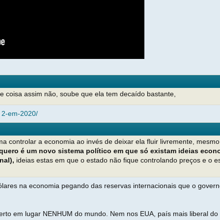
e coisa assim não, soube que ela tem decaído bastante,
.. 2-em-2020/
a controlar a economia ao invés de deixar ela fluir livremente, mesm
quero é um novo sistema político em que só existam ideias econ
al),
ideias estas em que o estado não fique controlando preços e o
ólares na economia pegando das reservas internacionais que o governo 
certo em lugar NENHUM do mundo. Nem nos EUA, país mais liberal d