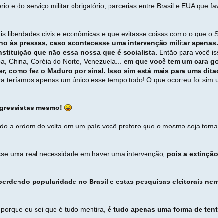
rio e do serviço militar obrigatório, parcerias entre Brasil e EUA que 
is liberdades civis e econômicas e que evitasse coisas como o que o
 ano às pressas, caso acontecesse uma intervenção militar apenas
tituição que não essa nossa que é socialista.
Então para você is
, China, Coréia do Norte, Venezuela...
em que você tem um cara go
r, como fez o Maduro por sinal. Isso sim está mais para uma dita
a teríamos apenas um único esse tempo todo! O que ocorreu foi sim u
rogressistas mesmo!
ndo a ordem de volta em um país você prefere que o mesmo seja tomado 
esse uma real necessidade em haver uma intervenção,
pois a extinçã
erdendo popularidade no Brasil e estas pesquisas eleitorais nem 
 porque eu sei que é tudo mentira,
é tudo apenas uma forma de tent