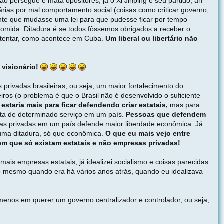
ão persegue e mata opositores, já o Xi Jinping e seu partido, ah
árias por mal comportamento social (coisas como criticar governo,
dente que mudasse uma lei para que pudesse ficar por tempo
 comida. Ditadura é se todos fôssemos obrigados a receber o
ustentar, como acontece em Cuba.
Um liberal ou libertário não
 visionário!
rivadas brasileiras, ou seja, um maior fortalecimento do
iros (o problema é que o Brasil não é desenvolvido o suficiente
estaria mais para ficar defendendo criar estatais,
mas para
lta de determinado serviço em um país.
Pessoas que defendem
 privadas em um país defende maior liberdade econômica. Já
 uma ditadura, só que econômica.
O que eu mais vejo entre
m que só existam estatais e não empresas privadas!
ais empresas estatais, já idealizei socialismo e coisas parecidas
o mesmo quando era há vários anos atrás, quando eu idealizava
menos em querer um governo centralizador e controlador, ou seja,