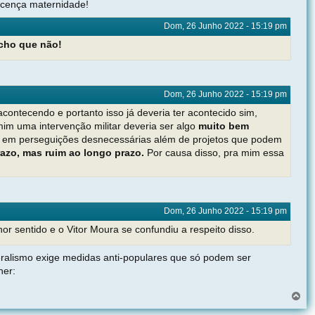
licença maternidade!
Dom, 26 Junho 2022 - 15:19 pm
Acho que não!
Dom, 26 Junho 2022 - 15:19 pm
contecendo e portanto isso já deveria ter acontecido sim,
im uma intervenção militar deveria ser algo
muito bem
ar em perseguições desnecessárias além de projetos que podem
razo, mas ruim ao longo prazo.
Por causa disso, pra mim essa
Dom, 26 Junho 2022 - 15:19 pm
or sentido e o Vitor Moura se confundiu a respeito disso.
iberalismo exige medidas anti-populares que só podem ser
her:
V
o