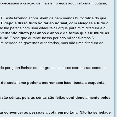
favorecessem a criação de mais empregos aqui, reforma tributária,
 STF está fazendo agora. Além de bem menos burocrática do que
. E depois disso tudo voltar ao normal, com eleições e tudo o
so lhe parece com uma ditadura? Porque para mim ditadura é o
vernando direto por anos e anos e de forma que ele mude as
dura!
E olhe que durante nosso período militar tivemos 5
m período de governos autoritários, mas não uma ditadura de
por guerrilheiros ou por grupos políticos extremistas como o tal
o do socialismo poderia ocorrer sem isso, basta a esquerda
são sérias, pois as sérias são feitas confidencialmente pelos
ar convencer as pessoas a votarem no Lula. Não há seriedade