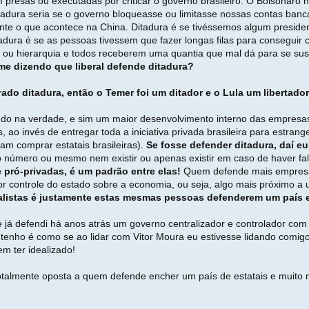
 presas ou executadas por criticar o governo brasileiro. O Bolsonaro n
itadura seria se o governo bloqueasse ou limitasse nossas contas banc
amente o que acontece na China. Ditadura é se tivéssemos algum presi
adura é se as pessoas tivessem que fazer longas filas para conseguir
 ou hierarquia e todos receberem uma quantia que mal dá para se s
me dizendo que liberal defende ditadura?
do ditadura, então o Temer foi um ditador e o Lula um libertador
o na verdade, e sim um maior desenvolvimento interno das empresas p
ao invés de entregar toda a iniciativa privada brasileira para estrange
ram comprar estatais brasileiras).
Se fosse defender ditadura, daí eu 
o número ou mesmo nem existir ou apenas existir em caso de haver fa
 pró-privadas, é um padrão entre elas!
Quem defende mais empresas
r controle do estado sobre a economia, ou seja, algo mais próximo a
listas é justamente estas mesmas pessoas defenderem um país e
já defendi há anos atrás um governo centralizador e controlador com m
 tenho é como se ao lidar com Vitor Moura eu estivesse lidando comig
m ter idealizado!
 totalmente oposta a quem defende encher um país de estatais e muito 