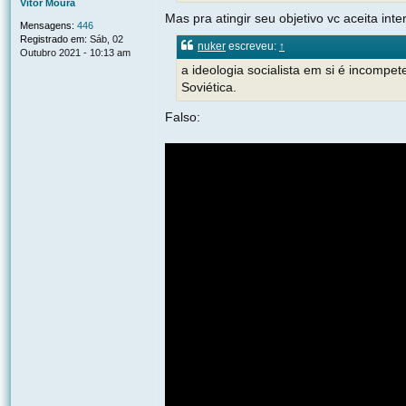
Vitor Moura
e
Mas pra atingir seu objetivo vc aceita inte
m
Mensagens:
446
Registrado em:
Sáb, 02
nuker
escreveu:
↑
Outubro 2021 - 10:13 am
a ideologia socialista em si é incomp
Soviética.
Falso: