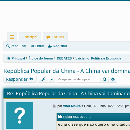
Principal
Fóruns
in
Pesquisar
Entrar
Registrar
ks
Principal
Índice do fórum
DEBATES
Laicismo, Política e Economia
rá
República Popular da China - A China vai domi
pi
Pesquisar
Pesqui
Responder
d
os
Re: República Popular da China - A China vai dominar
M
por
Vitor Moura
»
Dom, 26 Junho 2022 - 22:26 pm
e
n
nuker
escreveu:
↑
s
a
eu já disse que não quero uma ditadura
g