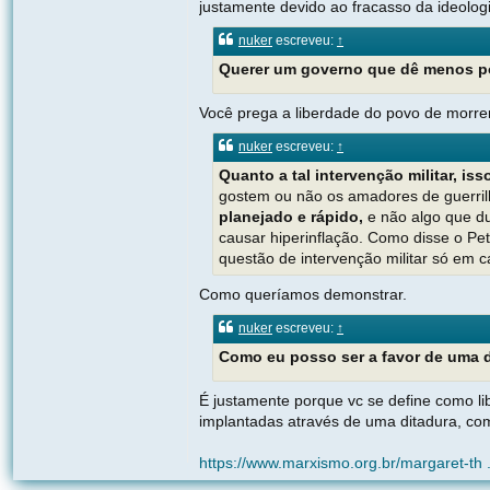
justamente devido ao fracasso da ideolog
nuker
escreveu:
↑
Querer um governo que dê menos pod
Você prega a liberdade do povo de morre
nuker
escreveu:
↑
Quanto a tal intervenção militar, is
gostem ou não os amadores de guerrilh
planejado e rápido,
e não algo que du
causar hiperinflação. Como disse o Pet
questão de intervenção militar só em c
Como queríamos demonstrar.
nuker
escreveu:
↑
Como eu posso ser a favor de uma di
É justamente porque vc se define como lib
implantadas através de uma ditadura, com
https://www.marxismo.org.br/margaret-th ..