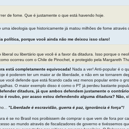
rrer de fome. Que é justamente o que está havendo hoje.
e uma ideologia que historicamente já matou milhões de fome através d
ia política, porque você ainda não me deixou isso claro!
liberal ou libertário que você é a favor da ditadura. Isso porque o n
como ocorreu com o Chile de Pinochet, e protegido pela Margareth Th
dura está completamente equivocada!
Nada a ver! Anti-popular é o q
je é poderem ter um maior ar de liberdade, e não em se tornarem dep
 que você defende que está ficando cada vez menos popular entre o gro
galhas. O maior exemplo disso é como o PT já perdeu bastante popula
 é defender ditadura, já que ambos defendem justamente o contrár
to é roubo, por acaso estou defendendo alguma ditadura? Não, c
mo...
"Liberdade é escravidão, guerra é paz, ignorância é força"!
a é se no Brasil nos proibissem de comprar o que vem de fora por caus
acesso ao mundo através de fiscalizadores de governo e tivéssemos que