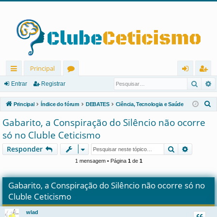
Principal
Pesqu
P
in
ór
nt
eg
Entrar
Registrar
ks
u
ra
ist
P
Principal
Índice do fórum
DEBATES
Ciência, Tecnologia e Saúde
rá
ns
r
ra
e
Gabarito, a Conspiração do Silêncio não ocorre
s
pi
r
só no Cluble Ceticismo
q
d
u
Pesquisar
Pesquis
Responder
os
i
1 mensagem • Página
1
de
1
s
a
Gabarito, a Conspiração do Silêncio não ocorre só no
r
Cluble Ceticismo
wlad