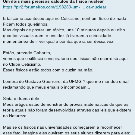
Um dois mais precisos cálculos da física nuclear
https://pir2.forumeiros.com/t198289-um- ... ca-nuclear
E tal como aconteceu aqui no Ceticismo, nenhum físico diz nada.
Ficam todos quietinhos.
Mas depois de postar um tópico, uns 10 minutos depois eu olho
quantos visualizaram, e uns dez já tiveram a curiosidade
momentânea de ir ver qual a bomba que ia ser dessa vez.
Então, prezado Gabarito,
vemos que o silêncio conspiratório dos físicos não ocorre só aqui
no Clube Ceticismo.
Esses físicos estão todos com o cuzim na mão.
Lembra do Gustavo Guerreiro, da UFMG ? que me mandou email
reclamando que meus emails o incomodam...
Sinta o drama dele.
Meus artigos estão demonstrando provas matemáticas de que as
teoria atuais não foram desenvolvidas através das leis que existem
na Natureza.
Mas se os físicos nas universidades começarem a reconhecer
esse fato, imagine eles ouvirem os seus alunos dizerem para eles: