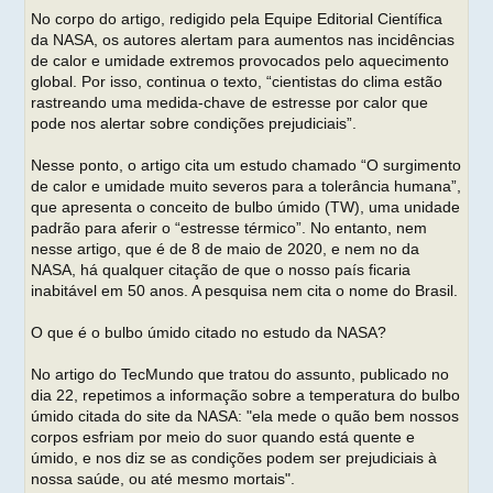
No corpo do artigo, redigido pela Equipe Editorial Científica
da NASA, os autores alertam para aumentos nas incidências
de calor e umidade extremos provocados pelo aquecimento
global. Por isso, continua o texto, “cientistas do clima estão
rastreando uma medida-chave de estresse por calor que
pode nos alertar sobre condições prejudiciais”.
Nesse ponto, o artigo cita um estudo chamado “O surgimento
de calor e umidade muito severos para a tolerância humana”,
que apresenta o conceito de bulbo úmido (TW), uma unidade
padrão para aferir o “estresse térmico”. No entanto, nem
nesse artigo, que é de 8 de maio de 2020, e nem no da
NASA, há qualquer citação de que o nosso país ficaria
inabitável em 50 anos. A pesquisa nem cita o nome do Brasil.
O que é o bulbo úmido citado no estudo da NASA?
No artigo do TecMundo que tratou do assunto, publicado no
dia 22, repetimos a informação sobre a temperatura do bulbo
úmido citada do site da NASA: "ela mede o quão bem nossos
corpos esfriam por meio do suor quando está quente e
úmido, e nos diz se as condições podem ser prejudiciais à
nossa saúde, ou até mesmo mortais".