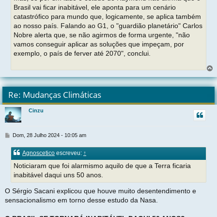
Brasil vai ficar inabitável, ele aponta para um cenário
catastrófico para mundo que, logicamente, se aplica também
ao nosso país. Falando ao G1, o "guardião planetário" Carlos
Nobre alerta que, se não agirmos de forma urgente, "não
vamos conseguir aplicar as soluções que impeçam, por
exemplo, o país de ferver até 2070", conclui.
l
t
Re: Mudanças Climáticas
r
Cinzu
t
M
Dom, 28 Julho 2024 - 10:05 am
e
n
Agnoscetico
escreveu:
↑
s
a
Noticiaram que foi alarmismo aquilo de que a Terra ficaria
g
inabitável daqui uns 50 anos.
e
m
O Sérgio Sacani explicou que houve muito desentendimento e
sensacionalismo em torno desse estudo da Nasa.