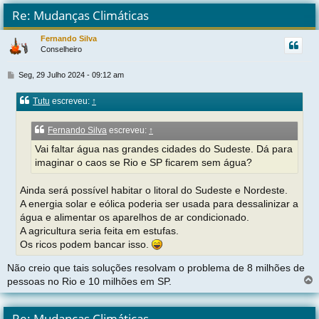
t
Re: Mudanças Climáticas
r
Fernando Silva
Conselheiro
t
M
Seg, 29 Julho 2024 - 09:12 am
e
n
Tutu
escreveu:
↑
s
a
g
Fernando Silva
escreveu:
↑
e
Vai faltar água nas grandes cidades do Sudeste. Dá para
m
imaginar o caos se Rio e SP ficarem sem água?
Ainda será possível habitar o litoral do Sudeste e Nordeste.
A energia solar e eólica poderia ser usada para dessalinizar a
água e alimentar os aparelhos de ar condicionado.
A agricultura seria feita em estufas.
Os ricos podem bancar isso.
Não creio que tais soluções resolvam o problema de 8 milhões de
pessoas no Rio e 10 milhões em SP.
l
t
Re: Mudanças Climáticas