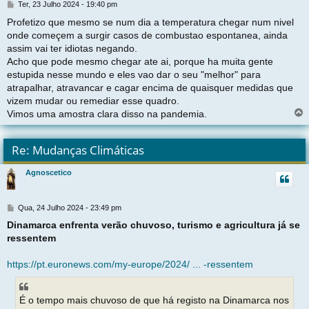
M
Ter, 23 Julho 2024 - 19:40 pm
e
Profetizo que mesmo se num dia a temperatura chegar num nivel
n
onde começem a surgir casos de combustao espontanea, ainda
s
a
assim vai ter idiotas negando.
g
Acho que pode mesmo chegar ate ai, porque ha muita gente
e
estupida nesse mundo e eles vao dar o seu "melhor" para
m
atrapalhar, atravancar e cagar encima de quaisquer medidas que
vizem mudar ou remediar esse quadro.
Vimos uma amostra clara disso na pandemia.
l
t
Re: Mudanças Climáticas
r
Agnoscetico
t
M
Qua, 24 Julho 2024 - 23:49 pm
e
Dinamarca enfrenta verão chuvoso, turismo e agricultura já se
n
ressentem
s
a
g
https://pt.euronews.com/my-europe/2024/ ... -ressentem
e
m
É o tempo mais chuvoso de que há registo na Dinamarca nos