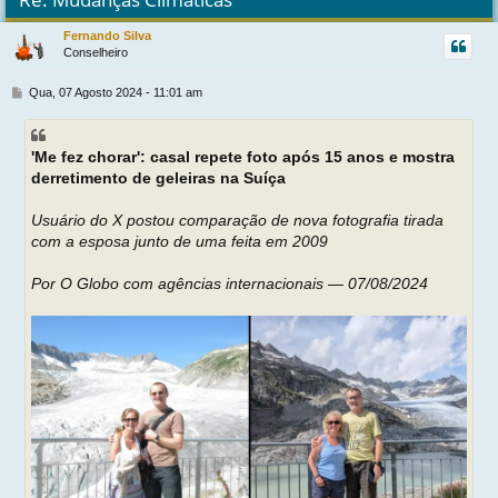
r
Fernando Silva
Conselheiro
t
M
Qua, 07 Agosto 2024 - 11:01 am
e
n
s
'Me fez chorar': casal repete foto após 15 anos e mostra
a
g
derretimento de geleiras na Suíça
e
m
Usuário do X postou comparação de nova fotografia tirada
com a esposa junto de uma feita em 2009
Por O Globo com agências internacionais — 07/08/2024