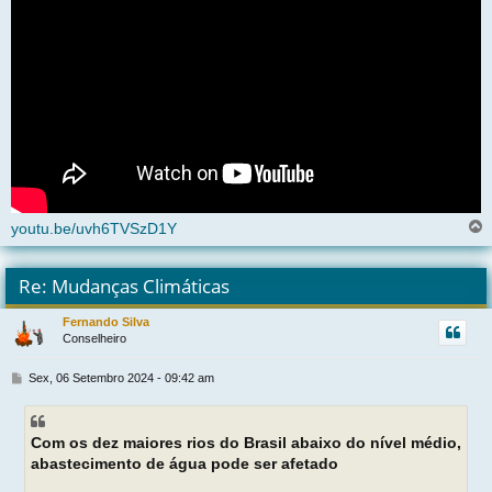
youtu.be/uvh6TVSzD1Y
l
t
Re: Mudanças Climáticas
r
Fernando Silva
Conselheiro
t
M
Sex, 06 Setembro 2024 - 09:42 am
e
n
s
Com os dez maiores rios do Brasil abaixo do nível médio,
a
g
abastecimento de água pode ser afetado
e