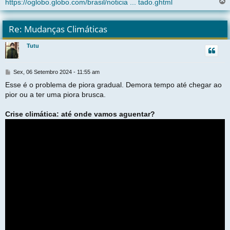
https://oglobo.globo.com/brasil/noticia ... tado.ghtml
l
t
Re: Mudanças Climáticas
r
Tutu
t
M
Sex, 06 Setembro 2024 - 11:55 am
e
Esse é o problema de piora gradual. Demora tempo até chegar ao
n
pior ou a ter uma piora brusca.
s
a
g
Crise climática: até onde vamos aguentar?
e
m