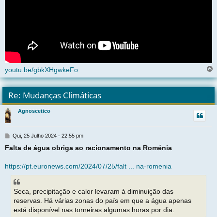
youtu.be/gbkXHgwkeFo
l
t
Re: Mudanças Climáticas
r
Agnoscetico
t
M
Qui, 25 Julho 2024 - 22:55 pm
e
Falta de água obriga ao racionamento na Roménia
n
s
a
https://pt.euronews.com/2024/07/25/falt ... na-romenia
g
e
m
Seca, precipitação e calor levaram à diminuição das
reservas. Há várias zonas do país em que a água apenas
está disponível nas torneiras algumas horas por dia.