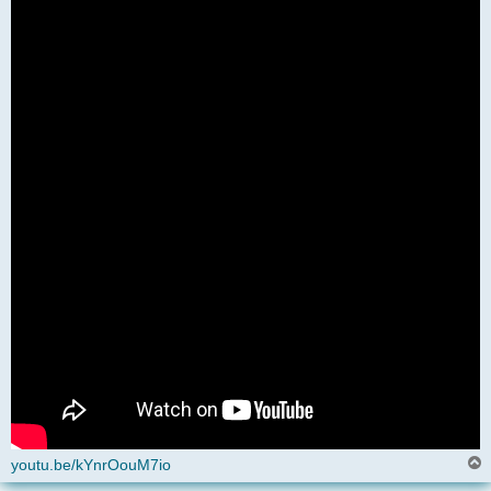
youtu.be/kYnrOouM7io