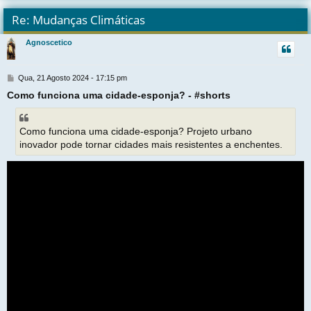
l
t
Re: Mudanças Climáticas
r
Agnoscetico
t
M
Qua, 21 Agosto 2024 - 17:15 pm
e
Como funciona uma cidade-esponja? - #shorts
n
s
a
g
Como funciona uma cidade-esponja? Projeto urbano
e
inovador pode tornar cidades mais resistentes a enchentes.
m