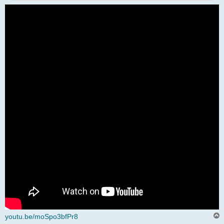
youtu.be/moSpo3bfPr8