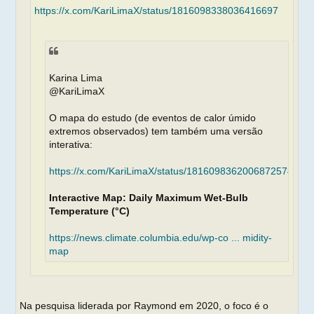
https://x.com/KariLimaX/status/1816098338036416697
Karina Lima
@KariLimaX
O mapa do estudo (de eventos de calor úmido
extremos observados) tem também uma versão
interativa:
https://x.com/KariLimaX/status/1816098362006872574
Interactive Map: Daily Maximum Wet-Bulb
Temperature (°C)
https://news.climate.columbia.edu/wp-co ... midity-
map
Na pesquisa liderada por Raymond em 2020, o foco é o