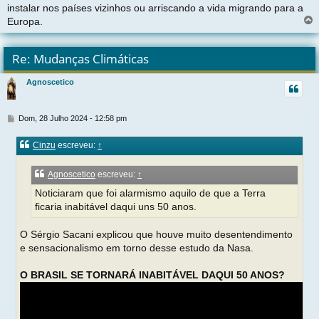
instalar nos países vizinhos ou arriscando a vida migrando para a
Europa.
l
t
Re: Mudanças Climáticas
r
Agnoscetico
t
M
Dom, 28 Julho 2024 - 12:58 pm
e
n
Cinzu
escreveu:
↑
s
a
g
Agnoscetico
escreveu:
↑
e
Noticiaram que foi alarmismo aquilo de que a Terra
m
ficaria inabitável daqui uns 50 anos.
O Sérgio Sacani explicou que houve muito desentendimento
e sensacionalismo em torno desse estudo da Nasa.
O BRASIL SE TORNARÁ INABITÁVEL DAQUI 50 ANOS?