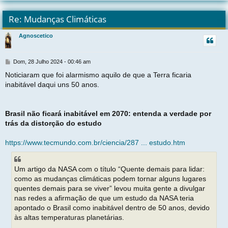
l
t
Re: Mudanças Climáticas
r
Agnoscetico
t
M
Dom, 28 Julho 2024 - 00:46 am
e
Noticiaram que foi alarmismo aquilo de que a Terra ficaria
n
inabitável daqui uns 50 anos.
s
a
g
e
Brasil não ficará inabitável em 2070: entenda a verdade por
m
trás da distorção do estudo
https://www.tecmundo.com.br/ciencia/287 ... estudo.htm
Um artigo da NASA com o título “Quente demais para lidar:
como as mudanças climáticas podem tornar alguns lugares
quentes demais para se viver” levou muita gente a divulgar
nas redes a afirmação de que um estudo da NASA teria
apontado o Brasil como inabitável dentro de 50 anos, devido
às altas temperaturas planetárias.