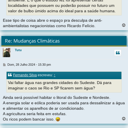
localidades que possuem ou poderão possuir no futuro um
valor de bulbo úmido acima do ideal para a saúde humana.
Esse tipo de coisa abre o espaço pra desculpa de anti-
ambientalistas negacionistas como Ricardo Felício.
l
t
Re: Mudanças Climáticas
r
Tutu
t
M
Dom, 28 Julho 2024 - 15:30 pm
e
n
Fernando Silva
escreveu:
↑
s
a
Vai faltar água nas grandes cidades do Sudeste. Dá para
g
imaginar o caos se Rio e SP ficarem sem água?
e
m
Ainda será possível habitar o litoral do Sudeste e Nordeste.
A energia solar e eólica poderia ser usada para dessalinizar a água
e alimentar os aparelhos de ar condicionado.
A agricultura seria feita em estufas.
Os ricos podem bancar isso.
l