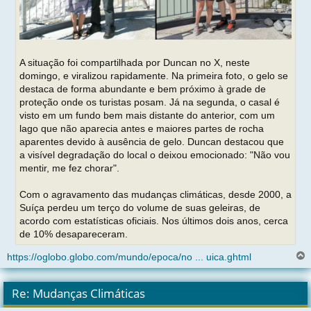
A situação foi compartilhada por Duncan no X, neste
domingo, e viralizou rapidamente. Na primeira foto, o gelo se
destaca de forma abundante e bem próximo à grade de
proteção onde os turistas posam. Já na segunda, o casal é
visto em um fundo bem mais distante do anterior, com um
lago que não aparecia antes e maiores partes de rocha
aparentes devido à ausência de gelo. Duncan destacou que
a visível degradação do local o deixou emocionado: "Não vou
mentir, me fez chorar".
Com o agravamento das mudanças climáticas, desde 2000, a
Suíça perdeu um terço do volume de suas geleiras, de
acordo com estatísticas oficiais. Nos últimos dois anos, cerca
de 10% desapareceram.
https://oglobo.globo.com/mundo/epoca/no ... uica.ghtml
l
t
Re: Mudanças Climáticas