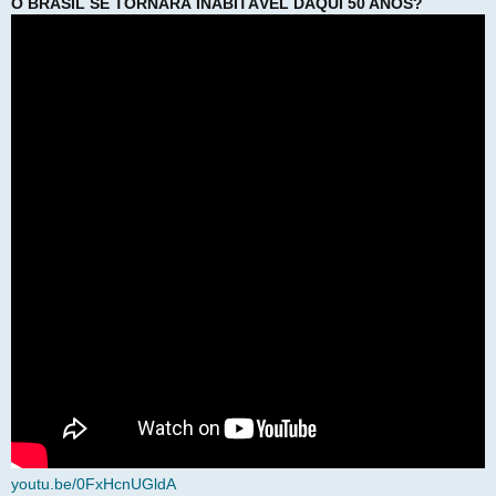
O BRASIL SE TORNARÁ INABITÁVEL DAQUI 50 ANOS?
youtu.be/0FxHcnUGldA