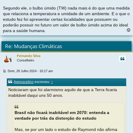
Segundo ele, o bulbo úmido (TW) nada mais é do que uma medida
que relaciona a temperatura e umidade de um ambiente. E o que o
estudo fez foi apresentar certas localidades que possuem ou
poderão possuir no futuro um valor de bulbo úmido acima do ideal
para a saúde humana.
l
t
Re: Mudanças Climáticas
r
Fernando Silva
Conselheiro
t
M
Dom, 28 Julho 2024 - 10:17 am
e
n
Agnoscetico
escreveu:
↑
s
a
Noticiaram que foi alarmismo aquilo de que a Terra ficaria
g
inabitável daqui uns 50 anos.
e
m
Brasil não ficará inabitável em 2070: entenda a
verdade por trás da distorção do estudo
Mas, se por um lado o estudo de Raymond não afirma