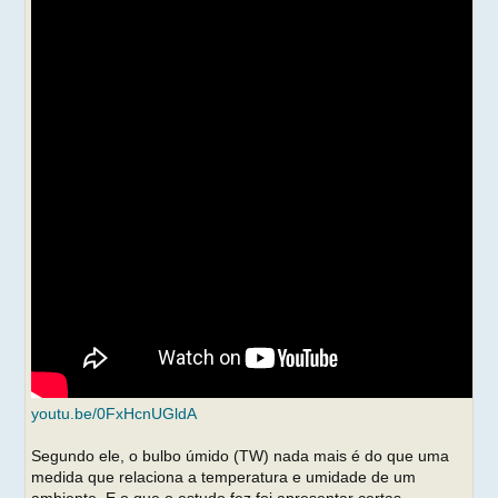
youtu.be/0FxHcnUGldA
Segundo ele, o bulbo úmido (TW) nada mais é do que uma
medida que relaciona a temperatura e umidade de um
ambiente. E o que o estudo fez foi apresentar certas