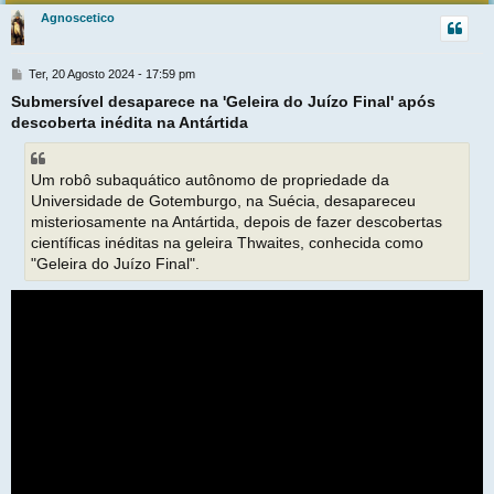
r
Agnoscetico
t
M
Ter, 20 Agosto 2024 - 17:59 pm
e
Submersível desaparece na 'Geleira do Juízo Final' após
n
descoberta inédita na Antártida
s
a
g
e
Um robô subaquático autônomo de propriedade da
m
Universidade de Gotemburgo, na Suécia, desapareceu
misteriosamente na Antártida, depois de fazer descobertas
científicas inéditas na geleira Thwaites, conhecida como
"Geleira do Juízo Final".