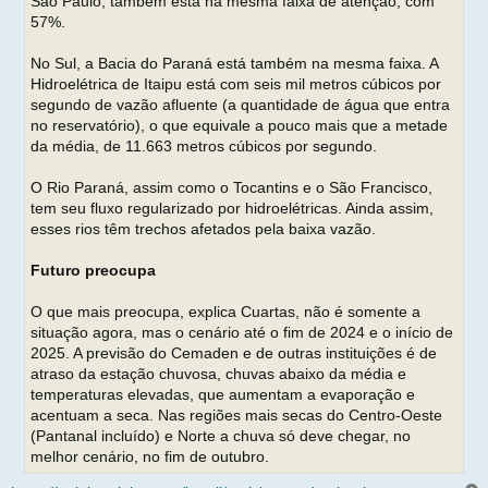
São Paulo, também está na mesma faixa de atenção, com
57%.
No Sul, a Bacia do Paraná está também na mesma faixa. A
Hidroelétrica de Itaipu está com seis mil metros cúbicos por
segundo de vazão afluente (a quantidade de água que entra
no reservatório), o que equivale a pouco mais que a metade
da média, de 11.663 metros cúbicos por segundo.
O Rio Paraná, assim como o Tocantins e o São Francisco,
tem seu fluxo regularizado por hidroelétricas. Ainda assim,
esses rios têm trechos afetados pela baixa vazão.
Futuro preocupa
O que mais preocupa, explica Cuartas, não é somente a
situação agora, mas o cenário até o fim de 2024 e o início de
2025. A previsão do Cemaden e de outras instituições é de
atraso da estação chuvosa, chuvas abaixo da média e
temperaturas elevadas, que aumentam a evaporação e
acentuam a seca. Nas regiões mais secas do Centro-Oeste
(Pantanal incluído) e Norte a chuva só deve chegar, no
melhor cenário, no fim de outubro.