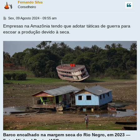
r
Fernando Silva
Conselheiro
t
M
Sex, 09 Agosto 2024 - 09:55 am
e
Empresas na Amazônia tendo que adotar táticas de guerra para
n
escoar a produção devido à seca.
s
a
g
e
m
Barco encalhado na margem seca do Rio Negro, em 2023 —