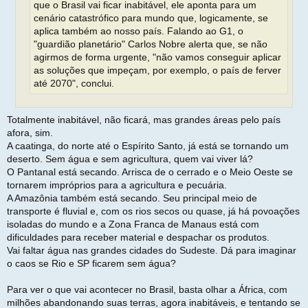
que o Brasil vai ficar inabitável, ele aponta para um
cenário catastrófico para mundo que, logicamente, se
aplica também ao nosso país. Falando ao G1, o
"guardião planetário" Carlos Nobre alerta que, se não
agirmos de forma urgente, "não vamos conseguir aplicar
as soluções que impeçam, por exemplo, o país de ferver
até 2070", conclui.
Totalmente inabitável, não ficará, mas grandes áreas pelo país
afora, sim.
A caatinga, do norte até o Espírito Santo, já está se tornando um
deserto. Sem água e sem agricultura, quem vai viver lá?
O Pantanal está secando. Arrisca de o cerrado e o Meio Oeste se
tornarem impróprios para a agricultura e pecuária.
A Amazônia também está secando. Seu principal meio de
transporte é fluvial e, com os rios secos ou quase, já há povoações
isoladas do mundo e a Zona Franca de Manaus está com
dificuldades para receber material e despachar os produtos.
Vai faltar água nas grandes cidades do Sudeste. Dá para imaginar
o caos se Rio e SP ficarem sem água?
Para ver o que vai acontecer no Brasil, basta olhar a África, com
milhões abandonando suas terras, agora inabitáveis, e tentando se