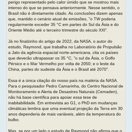
perigo representado pelo calor úmido que se mostrou mais
intenso do que se pensava anteriormente. Nesse sentido, o
Brasil não é diretamente citado. As conclusões dizem apenas
que, mantido o cenário atual de emissões, "o TW poderia
regularmente exceder 35 °C em partes do Sul da Ásia e do
Oriente Médio até o terceiro trimestre do século XXI".
Já no finalzinho do artigo de 2022, da NASA, o autor do
estudo, Raymond, que trabalha no Laboratório de Propulsão
a Jato da agência espacial norte-americana, cita os países
que deverão ultrapassar os 35 °C, "o sul da Ásia, o Golfo
Pérsico e o Mar Vermelho por volta de 2050; e o leste da
China, partes do sudeste da Ásia e o Brasil até 2070".
Essa é a única citação do nosso país na matéria da NASA.
Para o pesquisador Pedro Camarinha, do Centro Nacional de
Monitoramento e Alerta de Desastres Naturais (Cemaden),
não há base científica para apoiar essa tese de
inabitabilidade. Em entrevista ao G1, o PhD em mudanças
climáticas lembra que uma eventual projeção da Terra em 30
anos dependeria de mais variáveis, além da temperatura do
bulbo.
Mas, se por um lado o estudo de Raymond não afirma que o