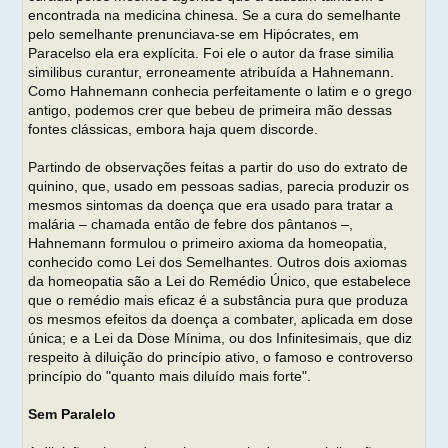
encontrada na medicina chinesa. Se a cura do semelhante
pelo semelhante prenunciava-se em Hipócrates, em
Paracelso ela era explícita. Foi ele o autor da frase similia
similibus curantur, erroneamente atribuída a Hahnemann.
Como Hahnemann conhecia perfeitamente o latim e o grego
antigo, podemos crer que bebeu de primeira mão dessas
fontes clássicas, embora haja quem discorde.
Partindo de observações feitas a partir do uso do extrato de
quinino, que, usado em pessoas sadias, parecia produzir os
mesmos sintomas da doença que era usado para tratar a
malária – chamada então de febre dos pântanos –,
Hahnemann formulou o primeiro axioma da homeopatia,
conhecido como Lei dos Semelhantes. Outros dois axiomas
da homeopatia são a Lei do Remédio Único, que estabelece
que o remédio mais eficaz é a substância pura que produza
os mesmos efeitos da doença a combater, aplicada em dose
única; e a Lei da Dose Mínima, ou dos Infinitesimais, que diz
respeito à diluição do princípio ativo, o famoso e controverso
princípio do "quanto mais diluído mais forte".
Sem Paralelo