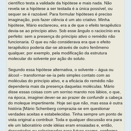
científico testa a validade da hipótese e mais nada. Não
revela se a hipótese a ser testada é a única possível, ou
sequer se é razoável. Para formular hipóteses é preciso
imaginação, pois fazer ciência é um ato criativo. Minha
hipótese, Mário esclareceu, era a de que o efeito terapêutico
devia-se ao princípio ativo. Sob esse ângulo o raciocínio era
perfeito: sem a presença do princípio ativo o remédio não
funcionaria. O que eu não considerava era que o efeito
terapêutico poderia dar-se através de outro fenômeno
qualquer, por exemplo, pela modificação da estrutura
molecular do solvente por ação do soluto.
Segundo essa hipótese alternativa, o solvente – água ou
álcool – transformar-se-ía pelo simples contato com as
moléculas do princípio ativo, e a eficácia do remédio não
dependeria mais da presença daquelas moléculas. Mário
disse essas coisas com um sorriso maroto nos lábios, o que,
na época, imaginei dever-se ao prazer de confundir a cabeça
do moleque impertinente. Hoje sei que não, mas essa é outra
história [Mário Schenberg comprazia-se em questionar
verdades aceitas e estabelecidas. Tinha sempre um ponto de
vista original a contribuir. Toda e qualquer discussão era para
ele um laboratório onde idéias eram ensaiadas e, então,
descartadas ou selecionadas para futuro exame, conforme