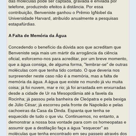
das moléculas pode ser captada, gravada e enviada por
telefone, produzindo efeitos à distância. Por essa
contribuição, Benveniste ganhou o Prêmio IgNobel da
Universidade Harvard, atribuído anualmente a pesquisas
estapafúrdias.
A Falta de Memória da Água
Concedendo o benefício da dúvida aos que acreditam que
Benveniste seja mais um mártir da arrogância da ciência
oficial, esforcemo-nos para acreditar, por um breve momento,
que a água consiga, de alguma forma, "lembrar-se" de outras
moléculas com que tenha tido contato. O que deveria nos
surpreender neste caso não é a memória, mas a falta de
memória da água. A água que existe no mundo já viu muita
coisa; já foi nuvem, mar e rio; já foi arrastada em enxurradas
desde a cidade de Ur na Mesopotâmia até a favela da
Rocinha; já passou pela banheira de Cleópatra e pela bexiga
de Júlio César; já escorreu pela fronte de Napoleão e pelas
cachoeiras da Casa da Dinda. Espanta que tenha se
esquecido de tudo o que viu. Continuemos, no entanto, a
demonstrar a nossa boa vontade para com os homeopatas e
assumir que a destilação faça a água "esquecer" as
moléculas que tenha encontrado em seu passeio através dos