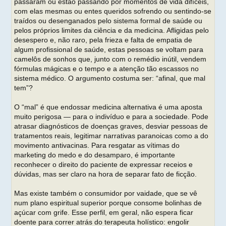
passaram ou estão passando por momentos de vida difíceis,
com elas mesmas ou entes queridos sofrendo ou sentindo-se
traídos ou desenganados pelo sistema formal de saúde ou
pelos próprios limites da ciência e da medicina. Afligidas pelo
desespero e, não raro, pela frieza e falta de empatia de
algum profissional de saúde, estas pessoas se voltam para
camelôs de sonhos que, junto com o remédio inútil, vendem
fórmulas mágicas e o tempo e a atenção tão escassos no
sistema médico. O argumento costuma ser: “afinal, que mal
tem”?
O “mal” é que endossar medicina alternativa é uma aposta
muito perigosa — para o indivíduo e para a sociedade. Pode
atrasar diagnósticos de doenças graves, desviar pessoas de
tratamentos reais, legitimar narrativas paranoicas como a do
movimento antivacinas. Para resgatar as vítimas do
marketing do medo e do desamparo, é importante
reconhecer o direito do paciente de expressar receios e
dúvidas, mas ser claro na hora de separar fato de ficção.
Mas existe também o consumidor por vaidade, que se vê
num plano espiritual superior porque consome bolinhas de
açúcar com grife. Esse perfil, em geral, não espera ficar
doente para correr atrás do terapeuta holístico: engolir