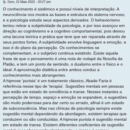
M
Dom, 22 Maio 2022 - 20:27 pm
e
O conhecimento é sistêmico e possui níveis de interpretação. A
n
neurociência nos mostra as bases e estrutura do sistema nervoso,
s
a
e a psicologia estuda seus aspectos derivados. O behaviorismo
g
tentou retirar a subjetividade da psicologia, e por isso avançou em
e
direção ao cognitivismo e a cognitivo comportamental, pois deixou
m
uma lacuna teórica e prática que teve que ser reparada através de
seus pontos fortes. A subjetividade envolve linguagem e emoção, e
isso é do plano da percepção. Os conhecimentos se
complementam, e o subjetivo continua existindo. Existe aquela
frase de que o pensamento é uma nota de rodapé da filosofia da
Platão, e tem um ponto de sentindo, o dualismo entre o físico e o
ideal. A aproximação dialética entre ambos conduz a
conhecimentos mais abrangentes.
A hipnose 'purista' é um tratamento clássico, Abade Faria é
referência nesse tipo de 'terapia'. Sugestões mentais em pessoas
que estão em estado de sonolência e transe. Nesses instantes a
percepção de tempo, espaço e emoção se expandem, e sugestões
são muito poderosas para dar certo ou errado, afinal é um estado
de subconsciência. Mas nas clínicas de psicologia sempre existe
sugestão mental dependendo da abordagem, existem terapias que
conduzem ou são conduzidas. A hipnose purista é sugestão mental
em estado de transe. Existem diferentes coeficientes de sugestão