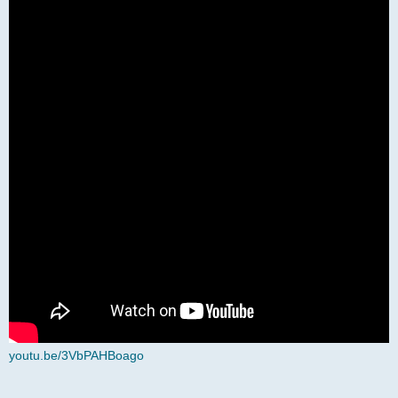
youtu.be/3VbPAHBoago