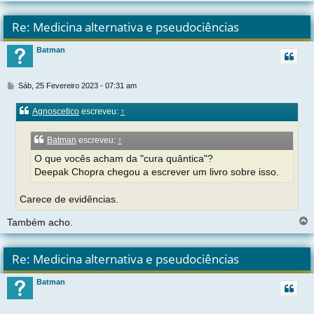
l
t
Re: Medicina alternativa e pseudociências
r
Batman
t
M
Sáb, 25 Fevereiro 2023 - 07:31 am
e
n
Agnoscetico
escreveu:
↑
s
a
g
Batman
escreveu:
↑
e
O que vocês acham da "cura quântica"?
m
Deepak Chopra chegou a escrever um livro sobre isso.
Carece de evidências.
Também acho.
l
t
Re: Medicina alternativa e pseudociências
r
Batman
t