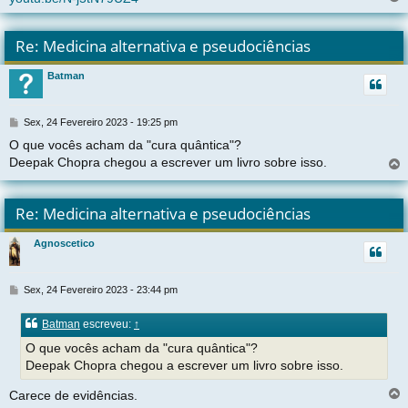
l
t
Re: Medicina alternativa e pseudociências
r
Batman
t
M
Sex, 24 Fevereiro 2023 - 19:25 pm
e
O que vocês acham da "cura quântica"?
n
Deepak Chopra chegou a escrever um livro sobre isso.
s
a
g
l
e
t
Re: Medicina alternativa e pseudociências
m
r
Agnoscetico
t
M
Sex, 24 Fevereiro 2023 - 23:44 pm
e
n
Batman
escreveu:
↑
s
a
O que vocês acham da "cura quântica"?
g
Deepak Chopra chegou a escrever um livro sobre isso.
e
m
Carece de evidências.