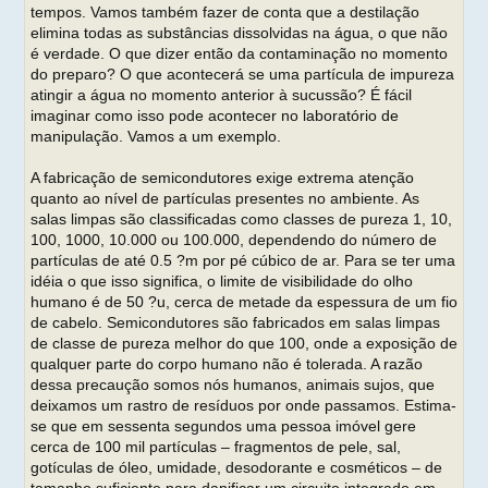
tempos. Vamos também fazer de conta que a destilação
elimina todas as substâncias dissolvidas na água, o que não
é verdade. O que dizer então da contaminação no momento
do preparo? O que acontecerá se uma partícula de impureza
atingir a água no momento anterior à sucussão? É fácil
imaginar como isso pode acontecer no laboratório de
manipulação. Vamos a um exemplo.
A fabricação de semicondutores exige extrema atenção
quanto ao nível de partículas presentes no ambiente. As
salas limpas são classificadas como classes de pureza 1, 10,
100, 1000, 10.000 ou 100.000, dependendo do número de
partículas de até 0.5 ?m por pé cúbico de ar. Para se ter uma
idéia o que isso significa, o limite de visibilidade do olho
humano é de 50 ?u, cerca de metade da espessura de um fio
de cabelo. Semicondutores são fabricados em salas limpas
de classe de pureza melhor do que 100, onde a exposição de
qualquer parte do corpo humano não é tolerada. A razão
dessa precaução somos nós humanos, animais sujos, que
deixamos um rastro de resíduos por onde passamos. Estima-
se que em sessenta segundos uma pessoa imóvel gere
cerca de 100 mil partículas – fragmentos de pele, sal,
gotículas de óleo, umidade, desodorante e cosméticos – de
tamanho suficiente para danificar um circuito integrado em