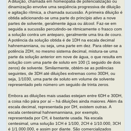
A diluição, chamada em homeopatia de potencialização ou
dinamização envolve uma seqüência progressiva de diluição
e agitação rítmica, a chamada sucussão. A primeira diluição é
obtida adicionando-se uma parte do princípio ativo a nove
partes de solvente, geralmente água ou álcool. Faz-se em
seguida a sucussão percutindo-se ritmicamente o frasco com
a solução contra um anteparo, geralmente uma tira de couro.
A potência da solução obtida é de 1DH na escala decimal
hahnemanniana, ou seja, uma parte em dez. Para obter-se a
potência 2DH, no mesmo sistema decimal, mistura-se uma
parte da solução anterior em nove de água, o que resulta em
solução com uma parte de soluto em 100 (1 seguido de dois
zeros) de solvente. Similarmente, obtém-se as potências
seguintes, de 3DH até diluições extremas como 30DH, ou
seja, 1/1030, uma parte de soluto em volume de solvente
representado pelo número um seguido de trinta zeros.
Embora as diluições mais usadas estejam entre 6DH e 30DH,
a coisa não pára por aí – há diluições ainda maiores. Além da
escala decimal, representada por DH, existem outras. A
escala centesimal hahnemanniana, por exemplo,
representada por CH, é bastante usada. Na escala
centesimal, uma solução 1CH é 1/100, 2CH é 1/10.000, 3CH
é 1/1.000.000, e assim por diante. São comercializados