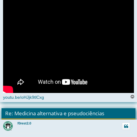
youtu.be/oHJjk9tlCxg
l
t
Re: Medicina alternativa e pseudociências
r
f0rest2.0
t