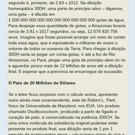
segundo é, portanto, de 2,63 x 1012. Na diluição
homeopática 30DH, uma parte de princípio ativo – digamos,
uma gota – é diluída em
1.000.000.000.000.000.000.000.000.000.000 gotas de água.
Para despejar essa quantidade de gotas, o Amazonas levaria
cerca de 3,81 x 1017 segundos, ou seja, 12.079.920.756
anos. Imagine que fosse possível arranjar um meio de conter
toda essa água, que é equivalente a milhares de vezes o
volume de todos os oceanos da Terra. Para chegar à diluição
30DH seria só pegar um conta-gotas, ir até a foz do Rio
Amazonas, no Pará, pingar uma gota de princípio ativo no rio
e aguardar pouco mais de 12 bilhões de anos até a diluição
final. E esperar que a pororoca se encarregue da sucussão.
O Pato de 20 Milhões de Dólares
Se o leitor ficou surpreso com o cálculo acima, apresento
outro ainda mais surpreendente, este de Robert L. Park,
físico da Universidade de Maryland, nos EUA. Um produto
chamado Oscillococcinum, produzido a partir de fígado e
coração de pato, é comercializado na potência 200CH. Se
uma única molécula da substância original pudesse estar
presente no produto final, sua diluição seria de 1 por 1
seguido de quatrocentos zeros – um número maior do que o