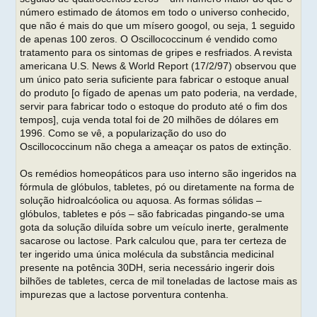
número estimado de átomos em todo o universo conhecido,
que não é mais do que um mísero googol, ou seja, 1 seguido
de apenas 100 zeros. O Oscillococcinum é vendido como
tratamento para os sintomas de gripes e resfriados. A revista
americana U.S. News & World Report (17/2/97) observou que
um único pato seria suficiente para fabricar o estoque anual
do produto [o fígado de apenas um pato poderia, na verdade,
servir para fabricar todo o estoque do produto até o fim dos
tempos], cuja venda total foi de 20 milhões de dólares em
1996. Como se vê, a popularização do uso do
Oscillococcinum não chega a ameaçar os patos de extinção.
Os remédios homeopáticos para uso interno são ingeridos na
fórmula de glóbulos, tabletes, pó ou diretamente na forma de
solução hidroalcóolica ou aquosa. As formas sólidas –
glóbulos, tabletes e pós – são fabricadas pingando-se uma
gota da solução diluída sobre um veículo inerte, geralmente
sacarose ou lactose. Park calculou que, para ter certeza de
ter ingerido uma única molécula da substância medicinal
presente na potência 30DH, seria necessário ingerir dois
bilhões de tabletes, cerca de mil toneladas de lactose mais as
impurezas que a lactose porventura contenha.