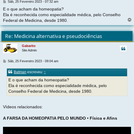
M
Sáb, 25 Fevereiro 2023 - 07:32 am
e
E o que acham da homeopatia?
n
Ela é reconhecida como especialidade médica, pelo Conselho
s
a
Federal de Medicina, desde 1980.
g
e
l
m
t
Re: Medicina alternativa e pseudociências
r
Gabarito
Site Admin
t
M
Sáb, 25 Fevereiro 2023 - 09:04 am
e
n
Batman
escreveu:
↑
s
a
E o que acham da homeopatia?
g
Ela é reconhecida como especialidade médica, pelo
e
Conselho Federal de Medicina, desde 1980.
m
Vídeos relacionados:
A FARSA DA HOMEOPATIA PELO MUNDO • Física e Afins