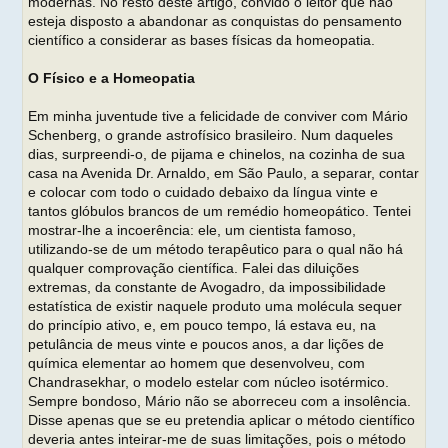
modernas. No resto deste artigo, convido o leitor que não
esteja disposto a abandonar as conquistas do pensamento
científico a considerar as bases físicas da homeopatia.
O Físico e a Homeopatia
Em minha juventude tive a felicidade de conviver com Mário
Schenberg, o grande astrofísico brasileiro. Num daqueles
dias, surpreendi-o, de pijama e chinelos, na cozinha de sua
casa na Avenida Dr. Arnaldo, em São Paulo, a separar, contar
e colocar com todo o cuidado debaixo da língua vinte e
tantos glóbulos brancos de um remédio homeopático. Tentei
mostrar-lhe a incoerência: ele, um cientista famoso,
utilizando-se de um método terapêutico para o qual não há
qualquer comprovação científica. Falei das diluições
extremas, da constante de Avogadro, da impossibilidade
estatística de existir naquele produto uma molécula sequer
do princípio ativo, e, em pouco tempo, lá estava eu, na
petulância de meus vinte e poucos anos, a dar lições de
química elementar ao homem que desenvolveu, com
Chandrasekhar, o modelo estelar com núcleo isotérmico.
Sempre bondoso, Mário não se aborreceu com a insolência.
Disse apenas que se eu pretendia aplicar o método científico
deveria antes inteirar-me de suas limitações, pois o método