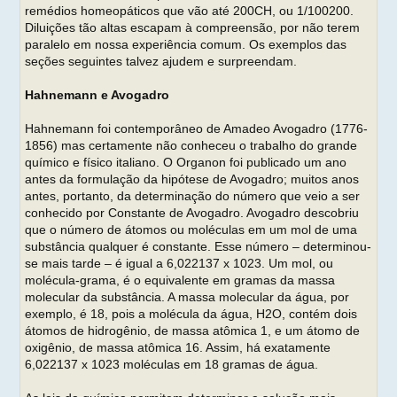
remédios homeopáticos que vão até 200CH, ou 1/100200.
Diluições tão altas escapam à compreensão, por não terem
paralelo em nossa experiência comum. Os exemplos das
seções seguintes talvez ajudem e surpreendam.
Hahnemann e Avogadro
Hahnemann foi contemporâneo de Amadeo Avogadro (1776-
1856) mas certamente não conheceu o trabalho do grande
químico e físico italiano. O Organon foi publicado um ano
antes da formulação da hipótese de Avogadro; muitos anos
antes, portanto, da determinação do número que veio a ser
conhecido por Constante de Avogadro. Avogadro descobriu
que o número de átomos ou moléculas em um mol de uma
substância qualquer é constante. Esse número – determinou-
se mais tarde – é igual a 6,022137 x 1023. Um mol, ou
molécula-grama, é o equivalente em gramas da massa
molecular da substância. A massa molecular da água, por
exemplo, é 18, pois a molécula da água, H2O, contém dois
átomos de hidrogênio, de massa atômica 1, e um átomo de
oxigênio, de massa atômica 16. Assim, há exatamente
6,022137 x 1023 moléculas em 18 gramas de água.