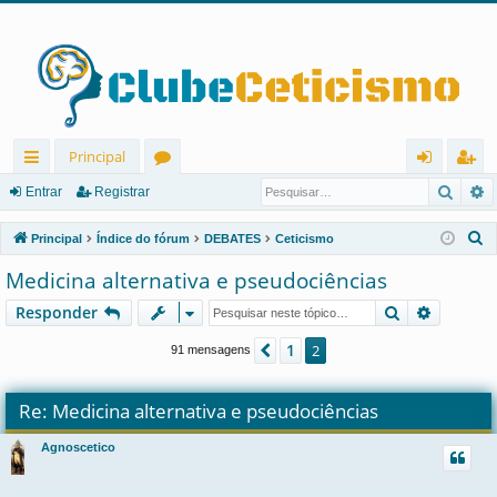
Principal
Pesqu
P
in
ór
nt
eg
Entrar
Registrar
ks
u
ra
ist
P
Principal
Índice do fórum
DEBATES
Ceticismo
rá
ns
r
ra
e
Medicina alternativa e pseudociências
s
pi
r
Pesquisar
Pesquis
Responder
q
d
u
1
Anterior
2
91 mensagens
os
i
s
Re: Medicina alternativa e pseudociências
a
r
Agnoscetico