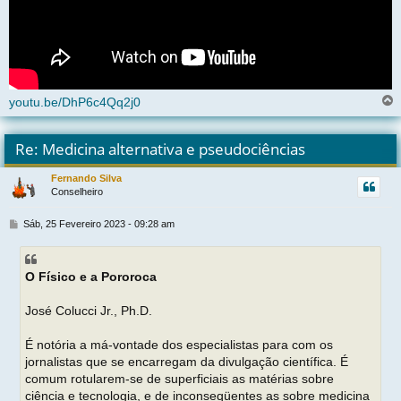
youtu.be/DhP6c4Qq2j0
l
t
Re: Medicina alternativa e pseudociências
r
Fernando Silva
Conselheiro
t
M
Sáb, 25 Fevereiro 2023 - 09:28 am
e
n
s
O Físico e a Pororoca
a
g
e
José Colucci Jr., Ph.D.
m
É notória a má-vontade dos especialistas para com os
jornalistas que se encarregam da divulgação científica. É
comum rotularem-se de superficiais as matérias sobre
ciência e tecnologia, e de inconseqüentes as sobre medicina