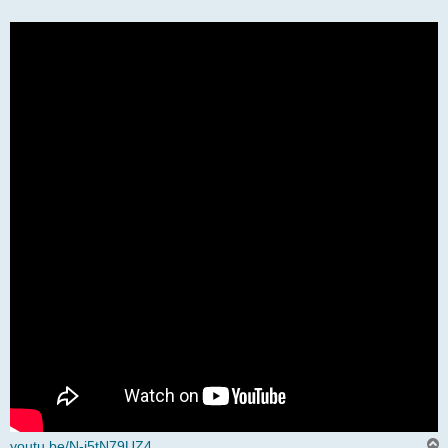
youtu.be/N-j5tN79UZ4