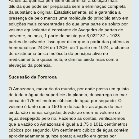
As leis da química permitem determinar a solução mais
diluída que pode ser preparada sem a eliminação completa
da substância original. Estatisticamente, só é garantida a
presença de pelo menos uma molécula do princípio ativo em
soluções mais concentradas do que uma parte de soluto por
volume equivalente à constante de Avogadro de partes de
solvente, ou seja, 1 parte de soluto por 6,022137 x 1023
partes de solvente. Isso quer dizer que a partir das potências
homeopáticas 24DH ou 12CH, ou 1 parte em 1024, a chance
de existir uma única molécula do princípio ativo no
medicamento é quase nula, e diminui ainda mais com a
elevação da potência.
Sucussão da Pororoca
O Amazonas, maior rio do mundo, por onde passa um quinto
de toda a água da superfície do planeta, descarrega no mar
cerca de 175 mil metros cúbicos de água por segundo. O
volume é tanto que a 150 km de sua foz as águas do mar
ainda são menos salgadas devido ao enorme volume de
água despejado pelo rio. Fazendo as contas, verificaremos
que a vazão do Amazonas é igual a 1,75 x 1011 centímetros
cúbicos por segundo. Um centímetro cúbico de água contém
aproximadamente quinze gotas; a vazão em gotas por