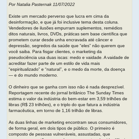
Por Natalia Pasternak 11/07/2022
Existe um mercado perverso que lucra em cima da
desinformação, e que já foi inclusive tema desta coluna.
Vendedores de ilusões empurram suplementos, remédios
ditos naturais, livros, DVDs, práticas sem base científica que
prometem curar desde unha encravada até câncer e
depressão, segredos da saúde que “eles” não querem que
você saiba. Para fisgar clientes, o marketing da
pseudociência usa duas iscas: medo e vaidade. A vaidade de
acreditar fazer parte de um estilo de vida mais
“espiritualizado” e “natural”, e o medo da morte, da doença
— e do mundo moderno.
O dinheiro que se ganha com isso não é nada desprezível.
Reportagem recente do jornal britânico The Sunday Times
estima o valor da indústria do bem-estar em 3,59 trilhões de
libras (R$ 23 trilhões), e o triplo do que fatura a indústria
farmacêutica, em torno de 1,16 trilhão de libras.
As duas linhas de marketing encontram seus consumidores,
de forma geral, em dois tipos de público. O primeiro é
composto de pessoas vulneráveis, assustadas, que