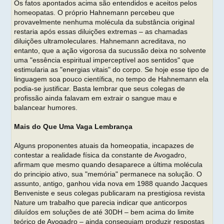
Os fatos apontados acima são entendidos e aceitos pelos
homeopatas. O próprio Hahnemann percebeu que
provavelmente nenhuma molécula da substância original
restaria após essas diluições extremas – as chamadas
diluições ultramoleculares. Hahnemann acreditava, no
entanto, que a ação vigorosa da sucussão deixa no solvente
uma "essência espiritual imperceptível aos sentidos" que
estimularia as "energias vitais" do corpo. Se hoje esse tipo de
linguagem soa pouco científica, no tempo de Hahnemann ela
podia-se justificar. Basta lembrar que seus colegas de
profissão ainda falavam em extrair o sangue mau e
balancear humores.
Mais do Que Uma Vaga Lembrança
Alguns proponentes atuais da homeopatia, incapazes de
contestar a realidade física da constante de Avogadro,
afirmam que mesmo quando desaparece a última molécula
do principio ativo, sua "memória" permanece na solução. O
assunto, antigo, ganhou vida nova em 1988 quando Jacques
Benveniste e seus colegas publicaram na prestigiosa revista
Nature um trabalho que parecia indicar que anticorpos
diluídos em soluções de até 30DH – bem acima do limite
teórico de Avogadro – ainda conseguiam produzir respostas