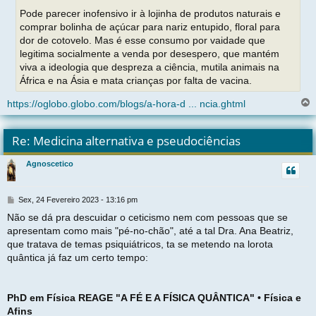
Pode parecer inofensivo ir à lojinha de produtos naturais e
comprar bolinha de açúcar para nariz entupido, floral para
dor de cotovelo. Mas é esse consumo por vaidade que
legitima socialmente a venda por desespero, que mantém
viva a ideologia que despreza a ciência, mutila animais na
África e na Ásia e mata crianças por falta de vacina.
https://oglobo.globo.com/blogs/a-hora-d ... ncia.ghtml
l
t
Re: Medicina alternativa e pseudociências
r
Agnoscetico
t
M
Sex, 24 Fevereiro 2023 - 13:16 pm
e
Não se dá pra descuidar o ceticismo nem com pessoas que se
n
apresentam como mais "pé-no-chão", até a tal Dra. Ana Beatriz,
s
a
que tratava de temas psiquiátricos, ta se metendo na lorota
g
quântica já faz um certo tempo:
e
m
PhD em Física REAGE "A FÉ E A FÍSICA QUÂNTICA" • Física e
Afins