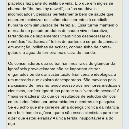
placebos faz parte do estilo de vida. É o que em inglês se
chama de “the healthy unwell”, ou “os saudáveis
incomodados”, pessoas perfeitamente bem de saúde que
esperam minimizar os incômodos inerentes à condição
humana com simulacros de “terapia”. Essa turma mantém o
mercado de pseudoprodutos de saúde vivo e lucrativo,
fartando-se de suplementos vitamínicos desnecessários,
remédios “tradicionais” feitos de partes do corpo de animais
em extinção, bolinhas de açúcar, conhaquinho de conta-
gotas e a água de torneira mais cara do mundo.
Os consumidores que se banham nos raios do glamour da
ignorância provavelmente não se importam de ser
enganados ou de dar sustentação financeira e ideológica a
um mercado que explora desesperados. São movidos pelo
narcisismo de, mesmo tendo acesso aos melhores médicos e
cientistas, preferir ignorá-los porque sua “verdade pessoal” é
“mais verdadeira” do que os resultados de estudos clínicos
controlados feitos por universidades e centros de pesquisa.
Se eu acho que me curei de uma doença crônica da infância
com bolinhas de açúcar, quem são esses cientistas para me
dizer que estou errada? A única ferida insuportável é a do
ego.