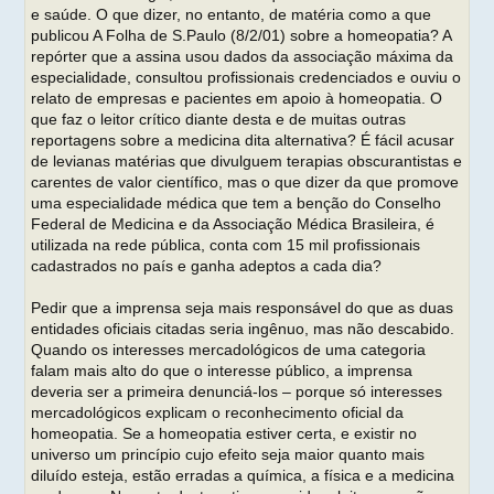
e saúde. O que dizer, no entanto, de matéria como a que
publicou A Folha de S.Paulo (8/2/01) sobre a homeopatia? A
repórter que a assina usou dados da associação máxima da
especialidade, consultou profissionais credenciados e ouviu o
relato de empresas e pacientes em apoio à homeopatia. O
que faz o leitor crítico diante desta e de muitas outras
reportagens sobre a medicina dita alternativa? É fácil acusar
de levianas matérias que divulguem terapias obscurantistas e
carentes de valor científico, mas o que dizer da que promove
uma especialidade médica que tem a benção do Conselho
Federal de Medicina e da Associação Médica Brasileira, é
utilizada na rede pública, conta com 15 mil profissionais
cadastrados no país e ganha adeptos a cada dia?
Pedir que a imprensa seja mais responsável do que as duas
entidades oficiais citadas seria ingênuo, mas não descabido.
Quando os interesses mercadológicos de uma categoria
falam mais alto do que o interesse público, a imprensa
deveria ser a primeira denunciá-los – porque só interesses
mercadológicos explicam o reconhecimento oficial da
homeopatia. Se a homeopatia estiver certa, e existir no
universo um princípio cujo efeito seja maior quanto mais
diluído esteja, estão erradas a química, a física e a medicina