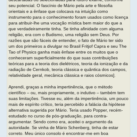
seu potencial. O fascínio de Mário pela arte e filosofia
orientais e a ênfase que colocava na intuição como
instrumento para o conhecimento foram usados como licença
para atribuir-lhe uma vocação mística bem maior do que a
que verdadeiramente tinha. Se tinha afinidade com alguma
religião, era com o Budismo, uma religião sem Deus. Por
razões que são fáceis de entender, o fato de Mário ter sido
um dos primeiros a divulgar no Brasil Fritjof Capra e seu The
Tao of Physics ganha mais ênfase entre os muitos que o
conheceram superficialmente do que suas contribuições
teóricas para a teoria dos dielétricos, teoria da ionização e da
radiação de Cernkob, teoria clássica e quântica dos campos,
relatividade geral, mecânica clássica e raios cósmicos].
Aprendi, graças a minha impertinência, que o método
científico – ou, mais propriamente, o indutivo – também tem
suas limitações. Tivesse eu, além da impertinência, um pouco
mais de espírito crítico, teria percebido a falácia da hipótese
alternativa sugerida por Mário. Teria usado Popper, recém-
estudado no curso de pós-graduação, para contra-
argumentar. Sendo como era, aceitei o argumento da
autoridade. Se vinha de Mário Schenberg, tinha de estar
correto. Meu único consolo é encontrar-me em boa