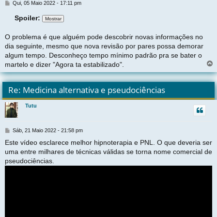
M
Qui, 05 Maio 2022 - 17:11 pm
e
Spoiler:
n
s
a
O problema é que alguém pode descobrir novas informações no
g
dia seguinte, mesmo que nova revisão por pares possa demorar
e
m
algum tempo. Desconheço tempo mínimo padrão pra se bater o
martelo e dizer "Agora ta estabilizado".
l
t
Re: Medicina alternativa e pseudociências
r
Tutu
t
M
Sáb, 21 Maio 2022 - 21:58 pm
e
Este vídeo esclarece melhor hipnoterapia e PNL. O que deveria ser
n
uma entre milhares de técnicas válidas se torna nome comercial de
s
a
pseudociências.
g
e
m