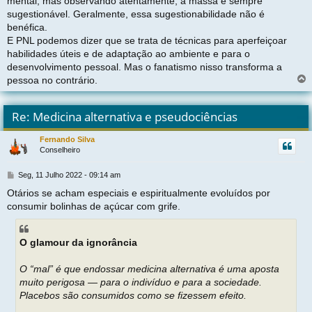
mental, mas observando atentamente, a massa é sempre
sugestionável. Geralmente, essa sugestionabilidade não é
benéfica.
E PNL podemos dizer que se trata de técnicas para aperfeiçoar
habilidades úteis e de adaptação ao ambiente e para o
desenvolvimento pessoal. Mas o fanatismo nisso transforma a
pessoa no contrário.
l
t
Re: Medicina alternativa e pseudociências
r
Fernando Silva
Conselheiro
t
M
Seg, 11 Julho 2022 - 09:14 am
e
Otários se acham especiais e espiritualmente evoluídos por
n
consumir bolinhas de açúcar com grife.
s
a
g
e
O glamour da ignorância
m
O “mal” é que endossar medicina alternativa é uma aposta
muito perigosa — para o indivíduo e para a sociedade.
Placebos são consumidos como se fizessem efeito.