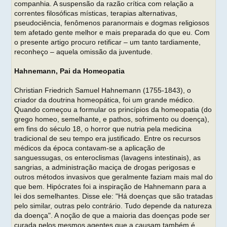
companhia. A suspensão da razão crítica com relação a
correntes filosóficas místicas, terapias alternativas,
pseudociência, fenômenos paranormais e dogmas religiosos
tem afetado gente melhor e mais preparada do que eu. Com
o presente artigo procuro retificar – um tanto tardiamente,
reconheço – aquela omissão da juventude.
Hahnemann, Pai da Homeopatia
Christian Friedrich Samuel Hahnemann (1755-1843), o
criador da doutrina homeopática, foi um grande médico.
Quando começou a formular os princípios da homeopatia (do
grego homeo, semelhante, e pathos, sofrimento ou doença),
em fins do século 18, o horror que nutria pela medicina
tradicional de seu tempo era justificado. Entre os recursos
médicos da época contavam-se a aplicação de
sanguessugas, os enteroclismas (lavagens intestinais), as
sangrias, a administração maciça de drogas perigosas e
outros métodos invasivos que geralmente faziam mais mal do
que bem. Hipócrates foi a inspiração de Hahnemann para a
lei dos semelhantes. Disse ele: "Há doenças que são tratadas
pelo similar, outras pelo contrário. Tudo depende da natureza
da doença". A noção de que a maioria das doenças pode ser
curada pelos mesmos agentes que a causam também é