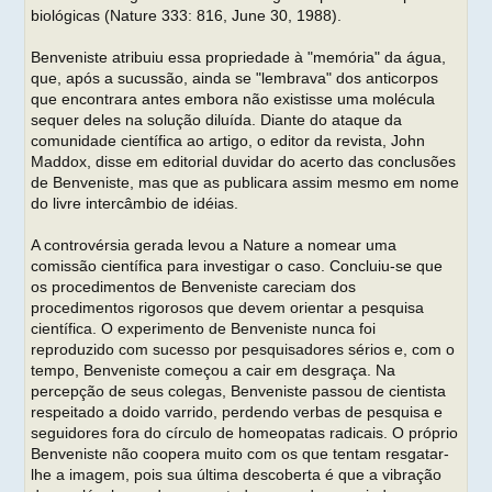
biológicas (Nature 333: 816, June 30, 1988).
Benveniste atribuiu essa propriedade à "memória" da água,
que, após a sucussão, ainda se "lembrava" dos anticorpos
que encontrara antes embora não existisse uma molécula
sequer deles na solução diluída. Diante do ataque da
comunidade científica ao artigo, o editor da revista, John
Maddox, disse em editorial duvidar do acerto das conclusões
de Benveniste, mas que as publicara assim mesmo em nome
do livre intercâmbio de idéias.
A controvérsia gerada levou a Nature a nomear uma
comissão científica para investigar o caso. Concluiu-se que
os procedimentos de Benveniste careciam dos
procedimentos rigorosos que devem orientar a pesquisa
científica. O experimento de Benveniste nunca foi
reproduzido com sucesso por pesquisadores sérios e, com o
tempo, Benveniste começou a cair em desgraça. Na
percepção de seus colegas, Benveniste passou de cientista
respeitado a doido varrido, perdendo verbas de pesquisa e
seguidores fora do círculo de homeopatas radicais. O próprio
Benveniste não coopera muito com os que tentam resgatar-
lhe a imagem, pois sua última descoberta é que a vibração