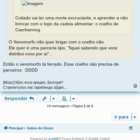
Coitado vai ter uma morte excruciante, e aprender a não
brincar com o topo da cadeia alimentar: o coelho de
Caerbannog.
O Xenomorfo não quer brigar com o coelho não.
Ele quer é uma parceria tipo, "fiquei sabendo que voce
distribui ovos por aí"...
Então o xenomorfo tá ferrado. Esse coelho não precisa de
parceiros. :DDDD
[Морс] Кўис ессе кредис, Беллум?
Стрепитулос екс скрибендо аўдис...
l
Responder
t
19 mensagens • Página
1
de
1
r
Ir para
t
Principal
Índice do fórum
Powered by
phpBB
® Forum Software © phpBB Limited