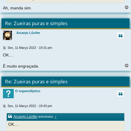
Ah, manda sim.
l
t
Re: Zueiras puras e simples
r
Arcanjo Lúcifer
t
M
Sex, 11 Março 2022 - 19:31 pm
e
OK....
n
s
a
É muito engraçada.
g
e
l
m
t
Re: Zueiras puras e simples
r
O organoléptico
t
M
Sex, 11 Março 2022 - 19:43 pm
e
n
Arcanjo Lúcifer
escreveu:
↑
s
a
OK....
g