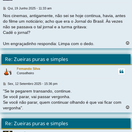
t
M
Qui, 19 Junho 2025 - 11:33 am
e
Nos cinemas, antigamente, não sei se hoje continua, havia, antes
n
do filme um noticiário; acho que era o Jornal do Brasil. Às vezes
s
a
não se passava o tal jornal e a turma gritava:
g
Cadê o jornal?
e
m
Um engraçadinho respondia: Limpa com o dedo.
l
t
Re: Zueiras puras e simples
r
Fernando Silva
Conselheiro
t
M
Sex, 12 Setembro 2025 - 15:36 pm
e
"Se te pegarem transando, continue.
n
Se você parar, vai passar vergonha.
s
a
Se você não parar, quem continuar olhando é que vai ficar com
g
vergonha".
e
m
l
t
Re: Zueiras puras e simples
r