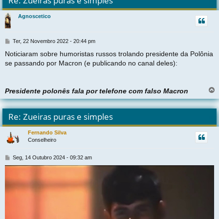
Re: Zueiras puras e simples
r
Agnoscetico
t
M
Ter, 22 Novembro 2022 - 20:44 pm
e
Noticiaram sobre humoristas russos trolando presidente da Polônia
n
se passando por Macron (e publicando no canal deles):
s
a
g
e
Presidente polonês fala por telefone com falso Macron
m
l
t
Re: Zueiras puras e simples
r
Fernando Silva
Conselheiro
t
M
Seg, 14 Outubro 2024 - 09:32 am
e
n
s
a
g
e
m