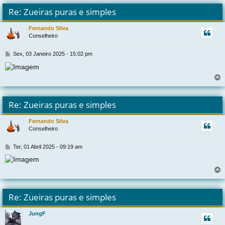
l
t
Re: Zueiras puras e simples
r
Fernando Silva
Conselheiro
t
M
Sex, 03 Janeiro 2025 - 15:02 pm
e
n
s
a
g
l
e
t
Re: Zueiras puras e simples
m
r
Fernando Silva
Conselheiro
t
M
Ter, 01 Abril 2025 - 09:19 am
e
n
s
a
g
l
e
t
Re: Zueiras puras e simples
m
r
JungF