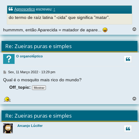
e
n
Agnoscetico
escreveu:
↑
s
a
do termo de raíz latina "-cida" que significa "matar".
g
e
hummmm, então Aparecida = matador de apare...
m
l
t
Re: Zueiras puras e simples
r
O organoléptico
t
M
Sex, 11 Março 2022 - 13:29 pm
e
Qual é o mosquito mais rico do mundo?
n
s
Off_topic:
a
g
e
m
l
t
Re: Zueiras puras e simples
r
Arcanjo Lúcifer
t