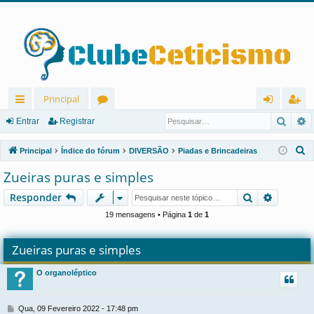
Principal
Pesqu
P
in
ór
nt
eg
Entrar
Registrar
ks
u
ra
ist
P
Principal
Índice do fórum
DIVERSÃO
Piadas e Brincadeiras
rá
ns
r
ra
e
Zueiras puras e simples
s
pi
r
Pesquisar
Pesquis
Responder
q
d
u
19 mensagens • Página
1
de
1
os
i
s
Zueiras puras e simples
a
O organoléptico
r
M
Qua, 09 Fevereiro 2022 - 17:48 pm