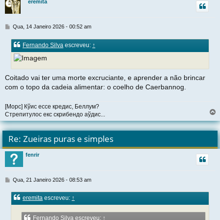
eremita
t
M
Qua, 14 Janeiro 2026 - 00:52 am
e
n
Fernando Silva
escreveu:
↑
s
a
g
e
Coitado vai ter uma morte excruciante, e aprender a não brincar
m
com o topo da cadeia alimentar: o coelho de Caerbannog.
[Морс] Кўис ессе кредис, Беллум?
Стрепитулос екс скрибендо аўдис...
l
t
Re: Zueiras puras e simples
r
fenrir
t
M
Qua, 21 Janeiro 2026 - 08:53 am
e
n
eremita
escreveu:
↑
s
a
g
Fernando Silva
escreveu:
↑