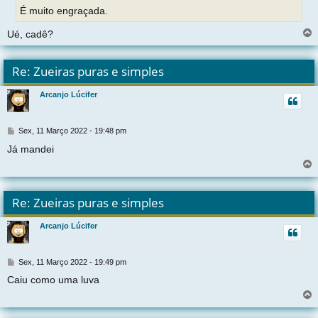
e
É muito engraçada.
m
Ué, cadê?
l
t
Re: Zueiras puras e simples
r
Arcanjo Lúcifer
t
M
Sex, 11 Março 2022 - 19:48 pm
e
Já mandei
n
s
a
g
l
e
t
Re: Zueiras puras e simples
m
r
Arcanjo Lúcifer
t
M
Sex, 11 Março 2022 - 19:49 pm
e
Caiu como uma luva
n
s
a
g
l