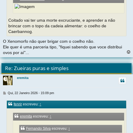
e
m
Coitado vai ter uma morte excruciante, e aprender a não
brincar com o topo da cadeia alimentar: o coelho de
Caerbannog.
O Xenomorfo não quer brigar com o coelho não.
Ele quer é uma parceria tipo, "fiquei sabendo que voce distribui
ovos por aí"...
l
t
Re: Zueiras puras e simples
r
eremita
t
M
Qui, 22 Janeiro 2026 - 15:09 pm
e
n
fenrir
escreveu:
↑
s
a
g
eremita
escreveu:
↑
e
m
Fernando Silva
escreveu:
↑