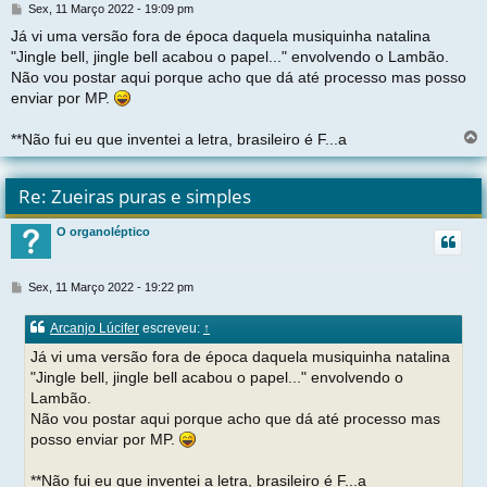
M
Sex, 11 Março 2022 - 19:09 pm
e
Já vi uma versão fora de época daquela musiquinha natalina
n
"Jingle bell, jingle bell acabou o papel..." envolvendo o Lambão.
s
a
Não vou postar aqui porque acho que dá até processo mas posso
g
enviar por MP.
e
m
**Não fui eu que inventei a letra, brasileiro é F...a
l
t
Re: Zueiras puras e simples
r
O organoléptico
t
M
Sex, 11 Março 2022 - 19:22 pm
e
n
Arcanjo Lúcifer
escreveu:
↑
s
a
Já vi uma versão fora de época daquela musiquinha natalina
g
"Jingle bell, jingle bell acabou o papel..." envolvendo o
e
Lambão.
m
Não vou postar aqui porque acho que dá até processo mas
posso enviar por MP.
**Não fui eu que inventei a letra, brasileiro é F...a