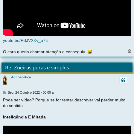
youtu.be/PBJVXKv_u7E
O cara queria chamar atenção e conseguiu.
l
t
Re: Zueiras puras e simples
r
Agnoscetico
t
M
Seg, 24 Outubro 2022 - 00:00 am
e
Pode ser vídeo? Porque se for tentar descrever vai perder muito
n
do sentido:
s
a
g
Inteligência E Mitada
e
m