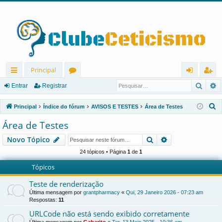
Principal
Pesqu
P
in
ór
nt
eg
Entrar
Registrar
ks
u
ra
ist
P
Principal
Índice do fórum
AVISOS E TESTES
Área de Testes
rá
ns
r
ra
e
Área de Testes
s
pi
r
Pesquisar
Pesquisa avanç
Novo Tópico
q
d
u
24 tópicos • Página
1
de
1
os
i
Tópicos
s
Teste de renderização
a
Última mensagem por
grantpharmacy
«
Qui, 29 Janeiro 2026 - 07:23 am
r
Respostas:
11
URLCode não está sendo exibido corretamente