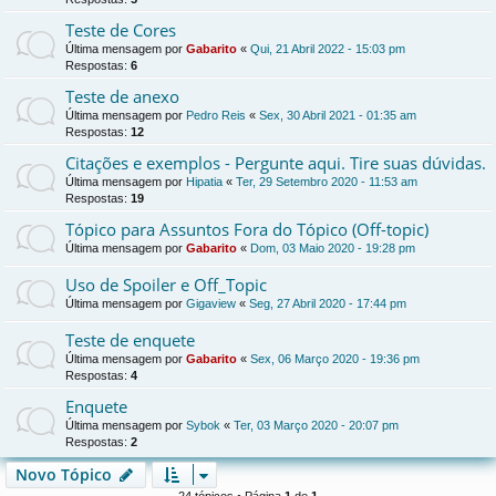
Teste de Cores
Última mensagem por
Gabarito
«
Qui, 21 Abril 2022 - 15:03 pm
Respostas:
6
Teste de anexo
Última mensagem por
Pedro Reis
«
Sex, 30 Abril 2021 - 01:35 am
Respostas:
12
Citações e exemplos - Pergunte aqui. Tire suas dúvidas.
Última mensagem por
Hipatia
«
Ter, 29 Setembro 2020 - 11:53 am
Respostas:
19
Tópico para Assuntos Fora do Tópico (Off-topic)
Última mensagem por
Gabarito
«
Dom, 03 Maio 2020 - 19:28 pm
Uso de Spoiler e Off_Topic
Última mensagem por
Gigaview
«
Seg, 27 Abril 2020 - 17:44 pm
Teste de enquete
Última mensagem por
Gabarito
«
Sex, 06 Março 2020 - 19:36 pm
Respostas:
4
Enquete
Última mensagem por
Sybok
«
Ter, 03 Março 2020 - 20:07 pm
Respostas:
2
Novo Tópico