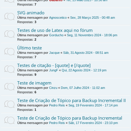
Última mensagem por
Gabarito
«
Ter, 13 Maio 2025 - 10:36 am
Respostas:
7
SVG animado
Última mensagem por
Agnoscetico
«
Sex, 28 Março 2025 - 00:48 am
Respostas:
3
Testes de uso de Latex aqui no fórum
Última mensagem por
Gorducho
«
Seg, 11 Novembro 2024 - 18:06 pm
Respostas:
2
Ùltimo teste
Última mensagem por
Jacque
«
Sáb, 31 Agosto 2024 - 08:51 am
Respostas:
7
Testes de citação - [quote] e [/quote]
Última mensagem por
JungF
«
Qui, 22 Agosto 2024 - 12:19 pm
Respostas:
9
Teste de imagem
Última mensagem por
Cinzu
«
Dom, 07 Julho 2024 - 11:02 am
Respostas:
6
Teste de Criação de Tópico para Backup Incremental II
Última mensagem por
Pedro Reis
«
Seg, 19 Fevereiro 2024 - 17:14 pm
Respostas:
1
Teste de Criação de Tópico para Backup Incremental
Última mensagem por
Pedro Reis
«
Sáb, 17 Fevereiro 2024 - 23:10 pm