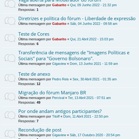
Última mensagem por
Gabarito
«
Qui, 09 Junho 2022 - 21:32 pm
Respostas:
1
Diretrizes e política do fórum - Liberdade de expressão
Última mensagem por
Gabarito
«
Sáb, 04 Junho 2022 - 09:58 am
Teste de Cores
Última mensagem por
Gabarito
«
Qui, 21 Abril 2022 - 15:03 pm
Respostas:
6
Transferência de mensagens de "Imagens Políticas e
Sociais" para "Governo Bolsonaro".
Última mensagem por
Gigaview
«
Dom, 13 Junho 2021 - 11:59 am
Teste de anexo
Última mensagem por
Pedro Reis
«
Sex, 30 Abril 2021 - 01:35 am
Respostas:
12
Migração do fórum Manjaro BR
Última mensagem por
Percival
«
Ter, 13 Abril 2021 - 07:51 am
Respostas:
49
Por onde andam antigos participantes?
Última mensagem por
Titoff
«
Dom, 11 Abril 2021 - 22:50 pm
Respostas:
7
Recondução de post
Última mensagem por
Gigaview
«
Sáb, 17 Outubro 2020 - 20:54 pm