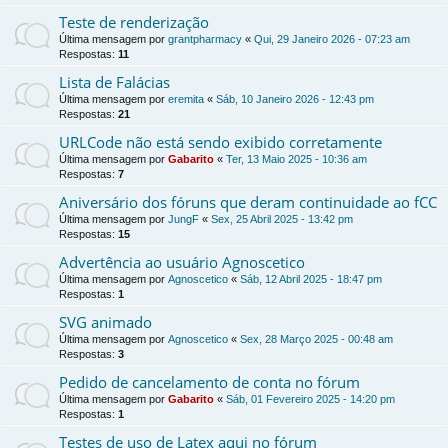
Teste de renderização
Última mensagem por
grantpharmacy
«
Qui, 29 Janeiro 2026 - 07:23 am
Respostas:
11
Lista de Falácias
Última mensagem por
eremita
«
Sáb, 10 Janeiro 2026 - 12:43 pm
Respostas:
21
URLCode não está sendo exibido corretamente
Última mensagem por
Gabarito
«
Ter, 13 Maio 2025 - 10:36 am
Respostas:
7
Aniversário dos fóruns que deram continuidade ao fCC
Última mensagem por
JungF
«
Sex, 25 Abril 2025 - 13:42 pm
Respostas:
15
Advertência ao usuário Agnoscetico
Última mensagem por
Agnoscetico
«
Sáb, 12 Abril 2025 - 18:47 pm
Respostas:
1
SVG animado
Última mensagem por
Agnoscetico
«
Sex, 28 Março 2025 - 00:48 am
Respostas:
3
Pedido de cancelamento de conta no fórum
Última mensagem por
Gabarito
«
Sáb, 01 Fevereiro 2025 - 14:20 pm
Respostas:
1
Testes de uso de Latex aqui no fórum