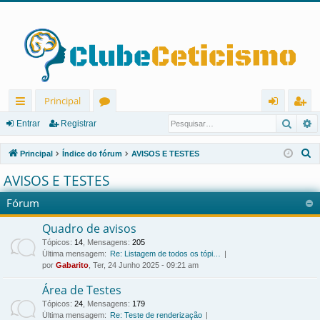
Principal
Pesqu
P
in
ór
nt
eg
Entrar
Registrar
ks
u
ra
ist
P
Principal
Índice do fórum
AVISOS E TESTES
rá
ns
r
ra
e
AVISOS E TESTES
s
pi
r
Fórum
q
d
u
Quadro de avisos
os
i
Tópicos
:
14
,
Mensagens
:
205
s
Última mensagem:
Re: Listagem de todos os tópi…
a
por
Gabarito
, Ter, 24 Junho 2025 - 09:21 am
r
Área de Testes
Tópicos
:
24
,
Mensagens
:
179
Última mensagem:
Re: Teste de renderização