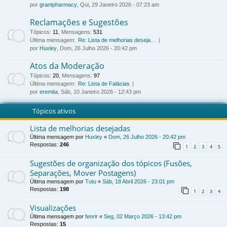
por
grantpharmacy
, Qui, 29 Janeiro 2026 - 07:23 am
Reclamações e Sugestões
Tópicos
:
11
,
Mensagens
:
531
Última mensagem:
Re: Lista de melhorias deseja…
por
Huxley
, Dom, 26 Julho 2026 - 20:42 pm
Atos da Moderação
Tópicos
:
20
,
Mensagens
:
97
Última mensagem:
Re: Lista de Falácias
por
eremita
, Sáb, 10 Janeiro 2026 - 12:43 pm
Tópicos ativos
Lista de melhorias desejadas
Última mensagem por
Huxley
«
Dom, 26 Julho 2026 - 20:42 pm
Respostas:
246
1
2
3
4
5
Sugestões de organização dos tópicos (Fusões,
Separações, Mover Postagens)
Última mensagem por
Tutu
«
Sáb, 18 Abril 2026 - 23:01 pm
Respostas:
198
1
2
3
4
Visualizações
Última mensagem por
fenrir
«
Seg, 02 Março 2026 - 13:42 pm
Respostas:
15