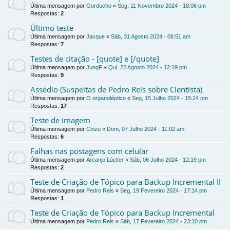
Última mensagem por
Gorducho
«
Seg, 11 Novembro 2024 - 18:06 pm
Respostas:
2
Ùltimo teste
Última mensagem por
Jacque
«
Sáb, 31 Agosto 2024 - 08:51 am
Respostas:
7
Testes de citação - [quote] e [/quote]
Última mensagem por
JungF
«
Qui, 22 Agosto 2024 - 12:19 pm
Respostas:
9
Assédio (Suspeitas de Pedro Reis sobre Cientista)
Última mensagem por
O organoléptico
«
Seg, 15 Julho 2024 - 15:24 pm
Respostas:
17
Teste de imagem
Última mensagem por
Cinzu
«
Dom, 07 Julho 2024 - 11:02 am
Respostas:
6
Falhas nas postagens com celular
Última mensagem por
Arcanjo Lúcifer
«
Sáb, 06 Julho 2024 - 12:19 pm
Respostas:
2
Teste de Criação de Tópico para Backup Incremental II
Última mensagem por
Pedro Reis
«
Seg, 19 Fevereiro 2024 - 17:14 pm
Respostas:
1
Teste de Criação de Tópico para Backup Incremental
Última mensagem por
Pedro Reis
«
Sáb, 17 Fevereiro 2024 - 23:10 pm