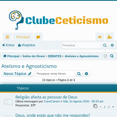
Principal
Pesqu
P
in
ór
nt
eg
Entrar
Registrar
ks
u
ra
ist
P
Principal
Índice do fórum
DEBATES
Ateísmo e Agnosticismo
rá
ns
r
ra
e
Ateísmo e Agnosticismo
s
pi
r
Pesquisar
Pesquisa avanç
Novo Tópico
q
d
u
16 tópicos • Página
1
de
1
os
i
Tópicos
s
Religião afasta as pessoas de Deus
a
Última mensagem por
CaveCanem
«
Sáb, 01 Agosto 2026 - 08:24 am
r
Respostas:
177
1
2
3
4
Deus, onde estás que não me respondes?