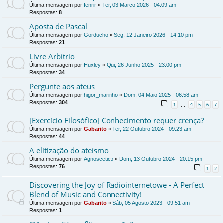
Última mensagem por
fenrir
«
Ter, 03 Março 2026 - 04:09 am
Respostas:
8
Aposta de Pascal
Última mensagem por
Gorducho
«
Seg, 12 Janeiro 2026 - 14:10 pm
Respostas:
21
Livre Arbítrio
Última mensagem por
Huxley
«
Qui, 26 Junho 2025 - 23:00 pm
Respostas:
34
Pergunte aos ateus
Última mensagem por
higor_marinho
«
Dom, 04 Maio 2025 - 06:58 am
Respostas:
304
1
4
5
6
7
…
[Exercício Filosófico] Conhecimento requer crença?
Última mensagem por
Gabarito
«
Ter, 22 Outubro 2024 - 09:23 am
Respostas:
44
A elitização do ateísmo
Última mensagem por
Agnoscetico
«
Dom, 13 Outubro 2024 - 20:15 pm
Respostas:
76
1
2
Discovering the Joy of Radiointernetowe - A Perfect
Blend of Music and Connectivity!
Última mensagem por
Gabarito
«
Sáb, 05 Agosto 2023 - 09:51 am
Respostas:
1