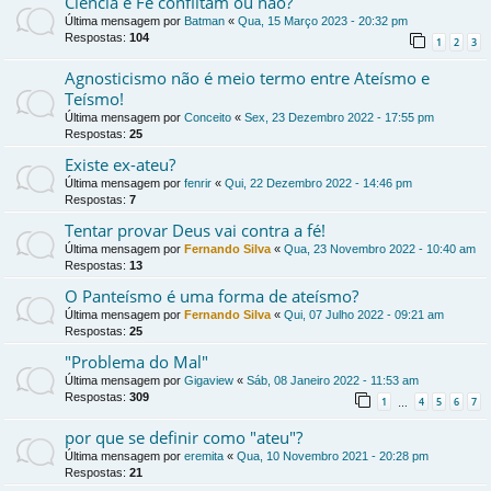
Ciência e Fé conflitam ou não?
Última mensagem por
Batman
«
Qua, 15 Março 2023 - 20:32 pm
Respostas:
104
1
2
3
Agnosticismo não é meio termo entre Ateísmo e
Teísmo!
Última mensagem por
Conceito
«
Sex, 23 Dezembro 2022 - 17:55 pm
Respostas:
25
Existe ex-ateu?
Última mensagem por
fenrir
«
Qui, 22 Dezembro 2022 - 14:46 pm
Respostas:
7
Tentar provar Deus vai contra a fé!
Última mensagem por
Fernando Silva
«
Qua, 23 Novembro 2022 - 10:40 am
Respostas:
13
O Panteísmo é uma forma de ateísmo?
Última mensagem por
Fernando Silva
«
Qui, 07 Julho 2022 - 09:21 am
Respostas:
25
"Problema do Mal"
Última mensagem por
Gigaview
«
Sáb, 08 Janeiro 2022 - 11:53 am
Respostas:
309
1
4
5
6
7
…
por que se definir como "ateu"?
Última mensagem por
eremita
«
Qua, 10 Novembro 2021 - 20:28 pm
Respostas:
21