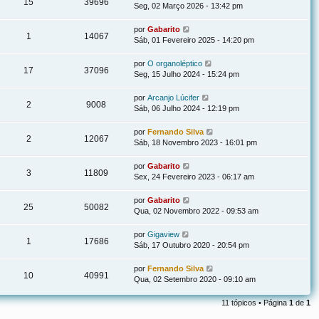
15
39696
Seg, 02 Março 2026 - 13:42 pm
por
Gabarito
1
14067
Sáb, 01 Fevereiro 2025 - 14:20 pm
por
O organoléptico
17
37096
Seg, 15 Julho 2024 - 15:24 pm
por
Arcanjo Lúcifer
2
9008
Sáb, 06 Julho 2024 - 12:19 pm
por
Fernando Silva
2
12067
Sáb, 18 Novembro 2023 - 16:01 pm
por
Gabarito
3
11809
Sex, 24 Fevereiro 2023 - 06:17 am
por
Gabarito
25
50082
Qua, 02 Novembro 2022 - 09:53 am
por
Gigaview
1
17686
Sáb, 17 Outubro 2020 - 20:54 pm
por
Fernando Silva
10
40991
Qua, 02 Setembro 2020 - 09:10 am
11 tópicos • Página
1
de
1