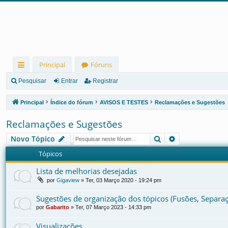
Principal
Fóruns
in
Pesquisar
Entrar
Registrar
ks
Principal
Índice do fórum
AVISOS E TESTES
Reclamações e Sugestões
rá
Reclamações e Sugestões
pi
Pesquisar
Pesquisa avan
Novo Tópico
d
Tópicos
os
Lista de melhorias desejadas
por
Gigaview
»
Ter, 03 Março 2020 - 19:24 pm
Sugestões de organização dos tópicos (Fusões, Separa
por
Gabarito
»
Ter, 07 Março 2023 - 14:33 pm
Visualizações