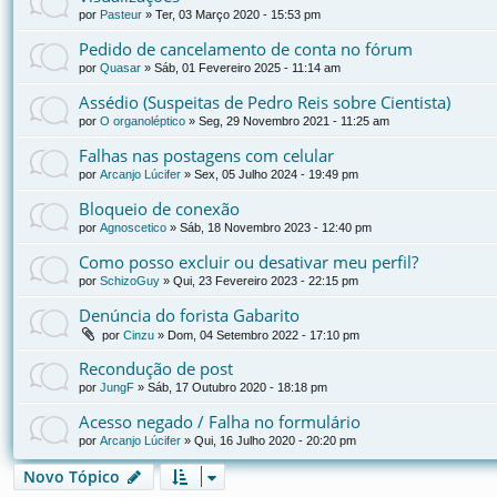
por
Pasteur
»
Ter, 03 Março 2020 - 15:53 pm
Pedido de cancelamento de conta no fórum
por
Quasar
»
Sáb, 01 Fevereiro 2025 - 11:14 am
Assédio (Suspeitas de Pedro Reis sobre Cientista)
por
O organoléptico
»
Seg, 29 Novembro 2021 - 11:25 am
Falhas nas postagens com celular
por
Arcanjo Lúcifer
»
Sex, 05 Julho 2024 - 19:49 pm
Bloqueio de conexão
por
Agnoscetico
»
Sáb, 18 Novembro 2023 - 12:40 pm
Como posso excluir ou desativar meu perfil?
por
SchizoGuy
»
Qui, 23 Fevereiro 2023 - 22:15 pm
Denúncia do forista Gabarito
por
Cinzu
»
Dom, 04 Setembro 2022 - 17:10 pm
Recondução de post
por
JungF
»
Sáb, 17 Outubro 2020 - 18:18 pm
Acesso negado / Falha no formulário
por
Arcanjo Lúcifer
»
Qui, 16 Julho 2020 - 20:20 pm
Novo Tópico