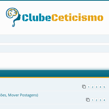
çada
1
2
3
4
5
ções, Mover Postagens)
1
2
3
4