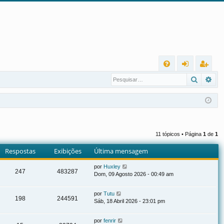
L
Pesqui
Pes
FA
nt
eg
Q
ra
ist
r
ra
r
11 tópicos • Página
1
de
1
Respostas
Exibições
Última mensagem
por
Huxley
247
483287
Dom, 09 Agosto 2026 - 00:49 am
por
Tutu
198
244591
Sáb, 18 Abril 2026 - 23:01 pm
por
fenrir