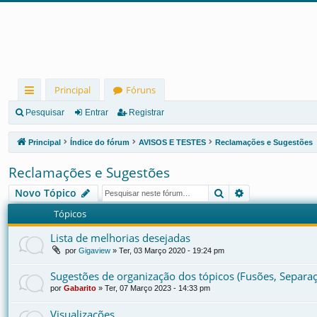
Principal
Fóruns
in
Pesquisar
Entrar
Registrar
ks
Principal
Índice do fórum
AVISOS E TESTES
Reclamações e Sugestões
rá
Reclamações e Sugestões
pi
Pesquisar
Pesquisa avan
Novo Tópico
d
Tópicos
os
Lista de melhorias desejadas
por
Gigaview
»
Ter, 03 Março 2020 - 19:24 pm
Sugestões de organização dos tópicos (Fusões, Separa
por
Gabarito
»
Ter, 07 Março 2023 - 14:33 pm
Visualizações