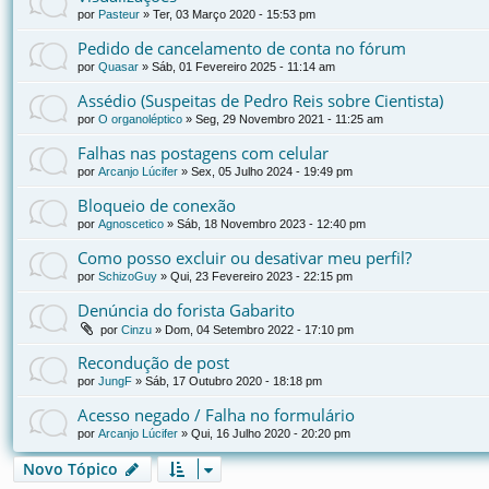
por
Pasteur
»
Ter, 03 Março 2020 - 15:53 pm
Pedido de cancelamento de conta no fórum
por
Quasar
»
Sáb, 01 Fevereiro 2025 - 11:14 am
Assédio (Suspeitas de Pedro Reis sobre Cientista)
por
O organoléptico
»
Seg, 29 Novembro 2021 - 11:25 am
Falhas nas postagens com celular
por
Arcanjo Lúcifer
»
Sex, 05 Julho 2024 - 19:49 pm
Bloqueio de conexão
por
Agnoscetico
»
Sáb, 18 Novembro 2023 - 12:40 pm
Como posso excluir ou desativar meu perfil?
por
SchizoGuy
»
Qui, 23 Fevereiro 2023 - 22:15 pm
Denúncia do forista Gabarito
por
Cinzu
»
Dom, 04 Setembro 2022 - 17:10 pm
Recondução de post
por
JungF
»
Sáb, 17 Outubro 2020 - 18:18 pm
Acesso negado / Falha no formulário
por
Arcanjo Lúcifer
»
Qui, 16 Julho 2020 - 20:20 pm
Novo Tópico