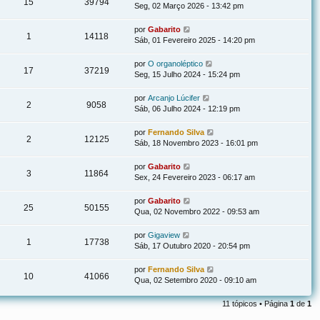
15
39794
Seg, 02 Março 2026 - 13:42 pm
por
Gabarito
1
14118
Sáb, 01 Fevereiro 2025 - 14:20 pm
por
O organoléptico
17
37219
Seg, 15 Julho 2024 - 15:24 pm
por
Arcanjo Lúcifer
2
9058
Sáb, 06 Julho 2024 - 12:19 pm
por
Fernando Silva
2
12125
Sáb, 18 Novembro 2023 - 16:01 pm
por
Gabarito
3
11864
Sex, 24 Fevereiro 2023 - 06:17 am
por
Gabarito
25
50155
Qua, 02 Novembro 2022 - 09:53 am
por
Gigaview
1
17738
Sáb, 17 Outubro 2020 - 20:54 pm
por
Fernando Silva
10
41066
Qua, 02 Setembro 2020 - 09:10 am
11 tópicos • Página
1
de
1