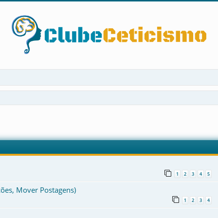
çada
1
2
3
4
5
ções, Mover Postagens)
1
2
3
4