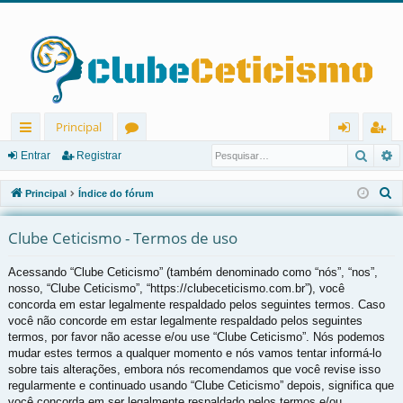
Principal
Pesqu
P
in
ór
nt
eg
Entrar
Registrar
ks
u
ra
ist
P
Principal
Índice do fórum
rá
ns
r
ra
e
s
Clube Ceticismo - Termos de uso
pi
r
q
d
Acessando “Clube Ceticismo” (também denominado como “nós”, “nos”,
u
nosso, “Clube Ceticismo”, “https://clubeceticismo.com.br”), você
os
i
concorda em estar legalmente respaldado pelos seguintes termos. Caso
s
você não concorde em estar legalmente respaldado pelos seguintes
a
termos, por favor não acesse e/ou use “Clube Ceticismo”. Nós podemos
r
mudar estes termos a qualquer momento e nós vamos tentar informá-lo
sobre tais alterações, embora nós recomendamos que você revise isso
regularmente e continuado usando “Clube Ceticismo” depois, significa que
você concorda em ser legalmente respaldado pelos termos e/ou