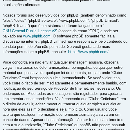
atualizações alteradas.
Nossos fóruns são desenvolvidos por phpBB (também denominado como
“eles”, “deles”, “phpBB software”, “www.phpbb.com”, “phpBB Limited”,
“phpBB Teams”) que é um sistema de fórum lançado sob a “
GNU General Public License v2
” (conhecida como “GPL”) e pode ser
baixado em
www.phpbb.com
. O software phpBB somente facilita a
discussão na internet; phpBB Limited não é responsável pelo conteúdo ou
conduta permitido e/ou não permitido. Se você gostaria de mais
informações sobre o phpBB, consulte:
https://www.phpbb.com/
.
Você concorda em não enviar qualquer mensagem abusiva, obscena,
vulgar, insultuosa, de ódio, ameaçadora, pornográfica ou qualquer outro
material que possa violar qualquer lei do seu país, do país onde “Clube
Ceticismo” está hospedado ou leis internacionais. Se você violar isso,
você corre o risco de ser imediatamente e permanentemente banido, com
notificação do seu Serviço de Provedor de Internet, se necessário. Os
endereços de IP de todas as mensagens são registrados para ajudar a
implementar essas condições. Você concorda que “Clube Ceticismo” tem
o direito de excluir, editar, mover ou trancar qualquer tópico a qualquer
hora que eles assim o decidam e seja implícito. Como usuário você
aceita que qualquer informação que forneceu acima seja salva em um
banco de dados. Apesar dessa informação não ser fornecida a terceiros
sem a sua autorização, “Clube Ceticismo” ou phpBB não podem assumir