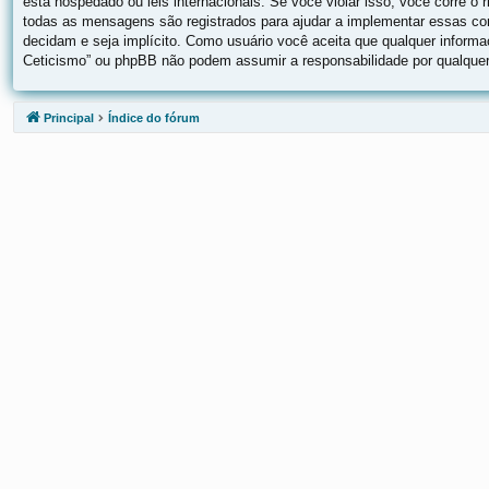
está hospedado ou leis internacionais. Se você violar isso, você corre 
todas as mensagens são registrados para ajudar a implementar essas cond
decidam e seja implícito. Como usuário você aceita que qualquer inform
Ceticismo” ou phpBB não podem assumir a responsabilidade por qualquer 
Principal
Índice do fórum