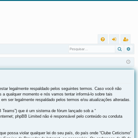
L
Pesqui
Pes
FA
nt
eg
Q
ra
ist
r
ra
r
estar legalmente respaldado pelos seguintes termos. Caso você não
 a qualquer momento e nós vamos tentar informá-lo sobre tais
em ser legalmente respaldado pelos termos e/ou atualizações alteradas.
B Teams”) que é um sistema de fórum lançado sob a “
internet; phpBB Limited não é responsável pelo conteúdo ou conduta
ue possa violar qualquer lei do seu país, do país onde “Clube Ceticismo”