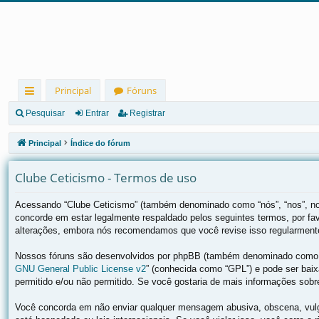
Principal
Fóruns
in
Pesquisar
Entrar
Registrar
ks
Principal
Índice do fórum
rá
Clube Ceticismo - Termos de uso
pi
d
Acessando “Clube Ceticismo” (também denominado como “nós”, “nos”, nos
concorde em estar legalmente respaldado pelos seguintes termos, por f
os
alterações, embora nós recomendamos que você revise isso regularmente 
Nossos fóruns são desenvolvidos por phpBB (também denominado como “e
GNU General Public License v2
” (conhecida como “GPL”) e pode ser ba
permitido e/ou não permitido. Se você gostaria de mais informações sob
Você concorda em não enviar qualquer mensagem abusiva, obscena, vulgar,