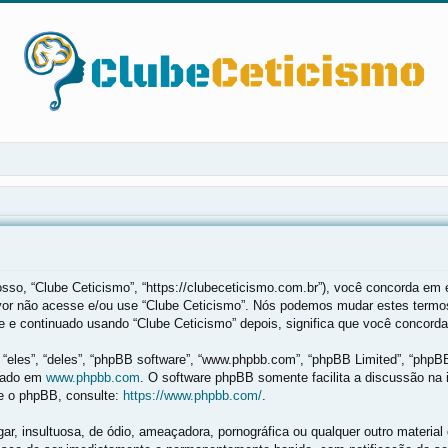
so, “Clube Ceticismo”, “https://clubeceticismo.com.br”), você concorda em 
avor não acesse e/ou use “Clube Ceticismo”. Nós podemos mudar estes termos
e continuado usando “Clube Ceticismo” depois, significa que você concorda 
les”, “deles”, “phpBB software”, “www.phpbb.com”, “phpBB Limited”, “phpB
ixado em
www.phpbb.com
. O software phpBB somente facilita a discussão na 
re o phpBB, consulte:
https://www.phpbb.com/
.
 insultuosa, de ódio, ameaçadora, pornográfica ou qualquer outro material q