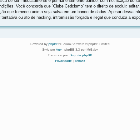
o risco de ser imediatamente e permanentemente banido, com notificação do s
ições. Você concorda que “Clube Ceticismo” tem o direito de excluir, editar,
ação que forneceu acima seja salva em um banco de dados. Apesar dessa info
tentativa ou ato de hacking, intromissão forçada e ilegal que conduza a exp
Powered by
phpBB
® Forum Software © phpBB Limited
Style por
Arty
- phpBB 3.3 por MrGaby
Traduzido por:
Suporte phpBB
Privacidade
|
Termos