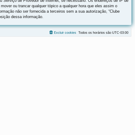
eu Serviço de Provedor de Internet, se necessário. Os endereços de IP de
 mover ou trancar qualquer tópico a qualquer hora que eles assim o
rmação não ser fornecida a terceiros sem a sua autorização, “Clube
osição dessa informação.
Excluir cookies
Todos os horários são
UTC-03:00