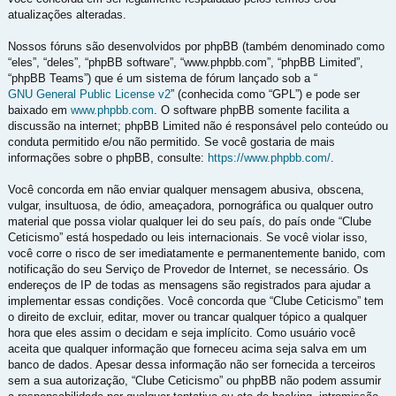
atualizações alteradas.
Nossos fóruns são desenvolvidos por phpBB (também denominado como
“eles”, “deles”, “phpBB software”, “www.phpbb.com”, “phpBB Limited”,
“phpBB Teams”) que é um sistema de fórum lançado sob a “
GNU General Public License v2
” (conhecida como “GPL”) e pode ser
baixado em
www.phpbb.com
. O software phpBB somente facilita a
discussão na internet; phpBB Limited não é responsável pelo conteúdo ou
conduta permitido e/ou não permitido. Se você gostaria de mais
informações sobre o phpBB, consulte:
https://www.phpbb.com/
.
Você concorda em não enviar qualquer mensagem abusiva, obscena,
vulgar, insultuosa, de ódio, ameaçadora, pornográfica ou qualquer outro
material que possa violar qualquer lei do seu país, do país onde “Clube
Ceticismo” está hospedado ou leis internacionais. Se você violar isso,
você corre o risco de ser imediatamente e permanentemente banido, com
notificação do seu Serviço de Provedor de Internet, se necessário. Os
endereços de IP de todas as mensagens são registrados para ajudar a
implementar essas condições. Você concorda que “Clube Ceticismo” tem
o direito de excluir, editar, mover ou trancar qualquer tópico a qualquer
hora que eles assim o decidam e seja implícito. Como usuário você
aceita que qualquer informação que forneceu acima seja salva em um
banco de dados. Apesar dessa informação não ser fornecida a terceiros
sem a sua autorização, “Clube Ceticismo” ou phpBB não podem assumir