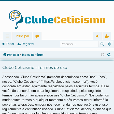
Principal
Pesqu
P
in
ór
nt
eg
Entrar
Registrar
ks
u
ra
ist
P
Principal
Índice do fórum
rá
ns
r
ra
e
s
Clube Ceticismo - Termos de uso
pi
r
q
d
Acessando “Clube Ceticismo” (também denominado como “nós”, “nos”,
u
nosso, “Clube Ceticismo”, “https://clubeceticismo.com.br”), você
os
i
concorda em estar legalmente respaldado pelos seguintes termos. Caso
s
você não concorde em estar legalmente respaldado pelos seguintes
a
termos, por favor não acesse e/ou use “Clube Ceticismo”. Nós podemos
r
mudar estes termos a qualquer momento e nós vamos tentar informá-lo
sobre tais alterações, embora nós recomendamos que você revise isso
regularmente e continuado usando “Clube Ceticismo” depois, significa que
você concorda em ser legalmente respaldado pelos termos e/ou