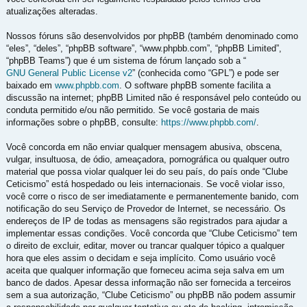
atualizações alteradas.
Nossos fóruns são desenvolvidos por phpBB (também denominado como
“eles”, “deles”, “phpBB software”, “www.phpbb.com”, “phpBB Limited”,
“phpBB Teams”) que é um sistema de fórum lançado sob a “
GNU General Public License v2
” (conhecida como “GPL”) e pode ser
baixado em
www.phpbb.com
. O software phpBB somente facilita a
discussão na internet; phpBB Limited não é responsável pelo conteúdo ou
conduta permitido e/ou não permitido. Se você gostaria de mais
informações sobre o phpBB, consulte:
https://www.phpbb.com/
.
Você concorda em não enviar qualquer mensagem abusiva, obscena,
vulgar, insultuosa, de ódio, ameaçadora, pornográfica ou qualquer outro
material que possa violar qualquer lei do seu país, do país onde “Clube
Ceticismo” está hospedado ou leis internacionais. Se você violar isso,
você corre o risco de ser imediatamente e permanentemente banido, com
notificação do seu Serviço de Provedor de Internet, se necessário. Os
endereços de IP de todas as mensagens são registrados para ajudar a
implementar essas condições. Você concorda que “Clube Ceticismo” tem
o direito de excluir, editar, mover ou trancar qualquer tópico a qualquer
hora que eles assim o decidam e seja implícito. Como usuário você
aceita que qualquer informação que forneceu acima seja salva em um
banco de dados. Apesar dessa informação não ser fornecida a terceiros
sem a sua autorização, “Clube Ceticismo” ou phpBB não podem assumir