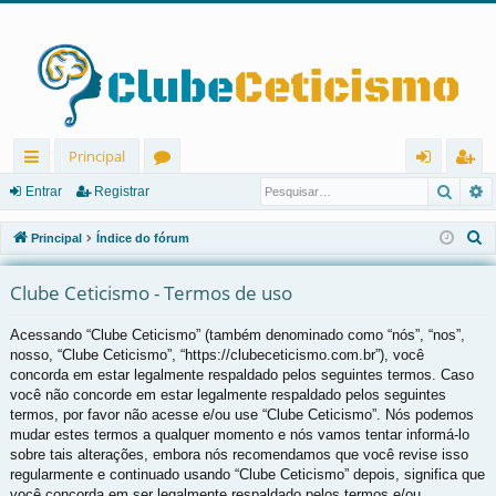
Principal
Pesqu
P
in
ór
nt
eg
Entrar
Registrar
ks
u
ra
ist
P
Principal
Índice do fórum
rá
ns
r
ra
e
s
Clube Ceticismo - Termos de uso
pi
r
q
d
Acessando “Clube Ceticismo” (também denominado como “nós”, “nos”,
u
nosso, “Clube Ceticismo”, “https://clubeceticismo.com.br”), você
os
i
concorda em estar legalmente respaldado pelos seguintes termos. Caso
s
você não concorde em estar legalmente respaldado pelos seguintes
a
termos, por favor não acesse e/ou use “Clube Ceticismo”. Nós podemos
r
mudar estes termos a qualquer momento e nós vamos tentar informá-lo
sobre tais alterações, embora nós recomendamos que você revise isso
regularmente e continuado usando “Clube Ceticismo” depois, significa que
você concorda em ser legalmente respaldado pelos termos e/ou