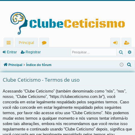
Principal
Pesqu
P
in
ór
nt
eg
Entrar
Registrar
ks
u
ra
ist
P
Principal
Índice do fórum
rá
ns
r
ra
e
s
Clube Ceticismo - Termos de uso
pi
r
q
d
Acessando “Clube Ceticismo” (também denominado como “nós”, “nos”,
u
nosso, “Clube Ceticismo”, “https://clubeceticismo.com.br”), você
os
i
concorda em estar legalmente respaldado pelos seguintes termos. Caso
s
você não concorde em estar legalmente respaldado pelos seguintes
a
termos, por favor não acesse e/ou use “Clube Ceticismo”. Nós podemos
r
mudar estes termos a qualquer momento e nós vamos tentar informá-lo
sobre tais alterações, embora nós recomendamos que você revise isso
regularmente e continuado usando “Clube Ceticismo” depois, significa que
você concorda em ser legalmente respaldado pelos termos e/ou