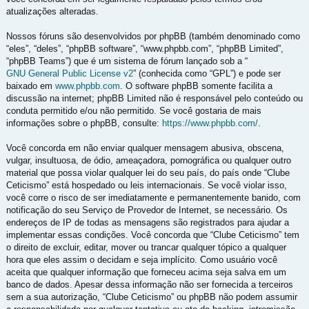
atualizações alteradas.
Nossos fóruns são desenvolvidos por phpBB (também denominado como
“eles”, “deles”, “phpBB software”, “www.phpbb.com”, “phpBB Limited”,
“phpBB Teams”) que é um sistema de fórum lançado sob a “
GNU General Public License v2
” (conhecida como “GPL”) e pode ser
baixado em
www.phpbb.com
. O software phpBB somente facilita a
discussão na internet; phpBB Limited não é responsável pelo conteúdo ou
conduta permitido e/ou não permitido. Se você gostaria de mais
informações sobre o phpBB, consulte:
https://www.phpbb.com/
.
Você concorda em não enviar qualquer mensagem abusiva, obscena,
vulgar, insultuosa, de ódio, ameaçadora, pornográfica ou qualquer outro
material que possa violar qualquer lei do seu país, do país onde “Clube
Ceticismo” está hospedado ou leis internacionais. Se você violar isso,
você corre o risco de ser imediatamente e permanentemente banido, com
notificação do seu Serviço de Provedor de Internet, se necessário. Os
endereços de IP de todas as mensagens são registrados para ajudar a
implementar essas condições. Você concorda que “Clube Ceticismo” tem
o direito de excluir, editar, mover ou trancar qualquer tópico a qualquer
hora que eles assim o decidam e seja implícito. Como usuário você
aceita que qualquer informação que forneceu acima seja salva em um
banco de dados. Apesar dessa informação não ser fornecida a terceiros
sem a sua autorização, “Clube Ceticismo” ou phpBB não podem assumir