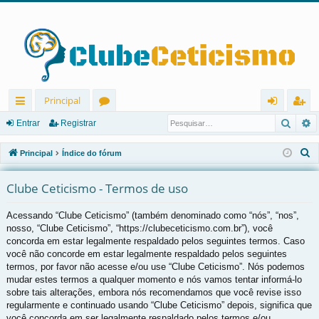
Principal
Pesqu
P
in
ór
nt
eg
Entrar
Registrar
ks
u
ra
ist
P
Principal
Índice do fórum
rá
ns
r
ra
e
s
Clube Ceticismo - Termos de uso
pi
r
q
d
Acessando “Clube Ceticismo” (também denominado como “nós”, “nos”,
u
nosso, “Clube Ceticismo”, “https://clubeceticismo.com.br”), você
os
i
concorda em estar legalmente respaldado pelos seguintes termos. Caso
s
você não concorde em estar legalmente respaldado pelos seguintes
a
termos, por favor não acesse e/ou use “Clube Ceticismo”. Nós podemos
r
mudar estes termos a qualquer momento e nós vamos tentar informá-lo
sobre tais alterações, embora nós recomendamos que você revise isso
regularmente e continuado usando “Clube Ceticismo” depois, significa que
você concorda em ser legalmente respaldado pelos termos e/ou