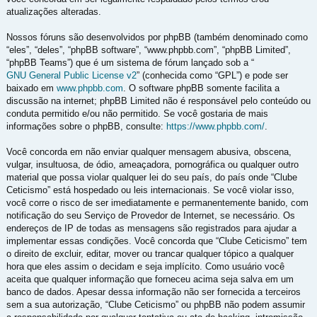
atualizações alteradas.
Nossos fóruns são desenvolvidos por phpBB (também denominado como
“eles”, “deles”, “phpBB software”, “www.phpbb.com”, “phpBB Limited”,
“phpBB Teams”) que é um sistema de fórum lançado sob a “
GNU General Public License v2
” (conhecida como “GPL”) e pode ser
baixado em
www.phpbb.com
. O software phpBB somente facilita a
discussão na internet; phpBB Limited não é responsável pelo conteúdo ou
conduta permitido e/ou não permitido. Se você gostaria de mais
informações sobre o phpBB, consulte:
https://www.phpbb.com/
.
Você concorda em não enviar qualquer mensagem abusiva, obscena,
vulgar, insultuosa, de ódio, ameaçadora, pornográfica ou qualquer outro
material que possa violar qualquer lei do seu país, do país onde “Clube
Ceticismo” está hospedado ou leis internacionais. Se você violar isso,
você corre o risco de ser imediatamente e permanentemente banido, com
notificação do seu Serviço de Provedor de Internet, se necessário. Os
endereços de IP de todas as mensagens são registrados para ajudar a
implementar essas condições. Você concorda que “Clube Ceticismo” tem
o direito de excluir, editar, mover ou trancar qualquer tópico a qualquer
hora que eles assim o decidam e seja implícito. Como usuário você
aceita que qualquer informação que forneceu acima seja salva em um
banco de dados. Apesar dessa informação não ser fornecida a terceiros
sem a sua autorização, “Clube Ceticismo” ou phpBB não podem assumir