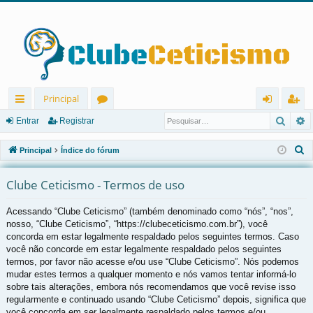
Principal
Pesqu
P
in
ór
nt
eg
Entrar
Registrar
ks
u
ra
ist
P
Principal
Índice do fórum
rá
ns
r
ra
e
s
Clube Ceticismo - Termos de uso
pi
r
q
d
Acessando “Clube Ceticismo” (também denominado como “nós”, “nos”,
u
nosso, “Clube Ceticismo”, “https://clubeceticismo.com.br”), você
os
i
concorda em estar legalmente respaldado pelos seguintes termos. Caso
s
você não concorde em estar legalmente respaldado pelos seguintes
a
termos, por favor não acesse e/ou use “Clube Ceticismo”. Nós podemos
r
mudar estes termos a qualquer momento e nós vamos tentar informá-lo
sobre tais alterações, embora nós recomendamos que você revise isso
regularmente e continuado usando “Clube Ceticismo” depois, significa que
você concorda em ser legalmente respaldado pelos termos e/ou