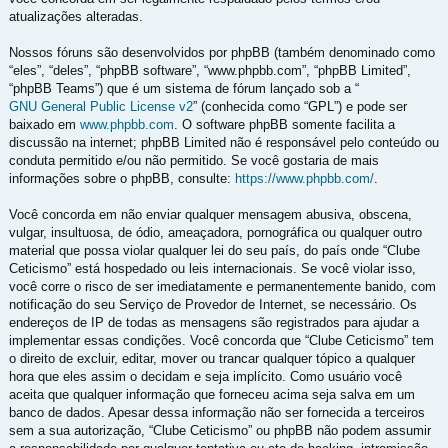
atualizações alteradas.
Nossos fóruns são desenvolvidos por phpBB (também denominado como
“eles”, “deles”, “phpBB software”, “www.phpbb.com”, “phpBB Limited”,
“phpBB Teams”) que é um sistema de fórum lançado sob a “
GNU General Public License v2
” (conhecida como “GPL”) e pode ser
baixado em
www.phpbb.com
. O software phpBB somente facilita a
discussão na internet; phpBB Limited não é responsável pelo conteúdo ou
conduta permitido e/ou não permitido. Se você gostaria de mais
informações sobre o phpBB, consulte:
https://www.phpbb.com/
.
Você concorda em não enviar qualquer mensagem abusiva, obscena,
vulgar, insultuosa, de ódio, ameaçadora, pornográfica ou qualquer outro
material que possa violar qualquer lei do seu país, do país onde “Clube
Ceticismo” está hospedado ou leis internacionais. Se você violar isso,
você corre o risco de ser imediatamente e permanentemente banido, com
notificação do seu Serviço de Provedor de Internet, se necessário. Os
endereços de IP de todas as mensagens são registrados para ajudar a
implementar essas condições. Você concorda que “Clube Ceticismo” tem
o direito de excluir, editar, mover ou trancar qualquer tópico a qualquer
hora que eles assim o decidam e seja implícito. Como usuário você
aceita que qualquer informação que forneceu acima seja salva em um
banco de dados. Apesar dessa informação não ser fornecida a terceiros
sem a sua autorização, “Clube Ceticismo” ou phpBB não podem assumir