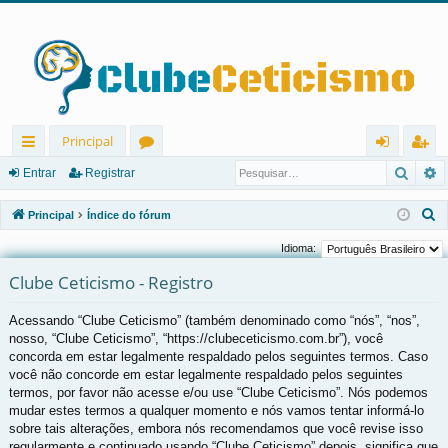
Principal
Pesqu
P
in
ór
nt
eg
Entrar
Registrar
ks
u
ra
ist
P
Principal
Índice do fórum
rá
ns
r
ra
e
Idioma:
s
pi
r
Clube Ceticismo - Registro
q
d
u
Acessando “Clube Ceticismo” (também denominado como “nós”, “nos”,
os
i
nosso, “Clube Ceticismo”, “https://clubeceticismo.com.br”), você
s
concorda em estar legalmente respaldado pelos seguintes termos. Caso
a
você não concorde em estar legalmente respaldado pelos seguintes
r
termos, por favor não acesse e/ou use “Clube Ceticismo”. Nós podemos
mudar estes termos a qualquer momento e nós vamos tentar informá-lo
sobre tais alterações, embora nós recomendamos que você revise isso
regularmente e continuado usando “Clube Ceticismo” depois, significa que