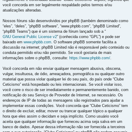
você concorda em ser legalmente respaldado pelos termos e/ou
atualizações alteradas.
Nossos fóruns são desenvolvidos por phpBB (também denominado como
“eles”, “deles”, “phpBB software”, “www.phpbb.com”, “phpBB Limited”,
“phpBB Teams”) que é um sistema de fórum lançado sob a “
GNU General Public License v2
” (conhecida como “GPL”) e pode ser
baixado em
www.phpbb.com
. O software phpBB somente facilita a
discussão na internet; phpBB Limited não é responsável pelo conteúdo ou
conduta permitido e/ou não permitido. Se você gostaria de mais
informações sobre o phpBB, consulte:
https://www.phpbb.com/
.
Você concorda em não enviar qualquer mensagem abusiva, obscena,
vulgar, insultuosa, de ódio, ameaçadora, pornográfica ou qualquer outro
material que possa violar qualquer lei do seu país, do país onde “Clube
Ceticismo” está hospedado ou leis internacionais. Se você violar isso,
você corre o risco de ser imediatamente e permanentemente banido, com
notificação do seu Serviço de Provedor de Internet, se necessário. Os
endereços de IP de todas as mensagens são registrados para ajudar a
implementar essas condições. Você concorda que “Clube Ceticismo” tem
o direito de excluir, editar, mover ou trancar qualquer tópico a qualquer
hora que eles assim o decidam e seja implícito. Como usuário você
aceita que qualquer informação que forneceu acima seja salva em um
banco de dados. Apesar dessa informação não ser fornecida a terceiros