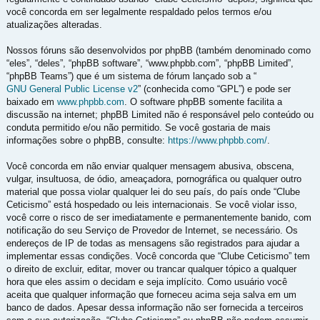
você concorda em ser legalmente respaldado pelos termos e/ou
atualizações alteradas.
Nossos fóruns são desenvolvidos por phpBB (também denominado como
“eles”, “deles”, “phpBB software”, “www.phpbb.com”, “phpBB Limited”,
“phpBB Teams”) que é um sistema de fórum lançado sob a “
GNU General Public License v2
” (conhecida como “GPL”) e pode ser
baixado em
www.phpbb.com
. O software phpBB somente facilita a
discussão na internet; phpBB Limited não é responsável pelo conteúdo ou
conduta permitido e/ou não permitido. Se você gostaria de mais
informações sobre o phpBB, consulte:
https://www.phpbb.com/
.
Você concorda em não enviar qualquer mensagem abusiva, obscena,
vulgar, insultuosa, de ódio, ameaçadora, pornográfica ou qualquer outro
material que possa violar qualquer lei do seu país, do país onde “Clube
Ceticismo” está hospedado ou leis internacionais. Se você violar isso,
você corre o risco de ser imediatamente e permanentemente banido, com
notificação do seu Serviço de Provedor de Internet, se necessário. Os
endereços de IP de todas as mensagens são registrados para ajudar a
implementar essas condições. Você concorda que “Clube Ceticismo” tem
o direito de excluir, editar, mover ou trancar qualquer tópico a qualquer
hora que eles assim o decidam e seja implícito. Como usuário você
aceita que qualquer informação que forneceu acima seja salva em um
banco de dados. Apesar dessa informação não ser fornecida a terceiros