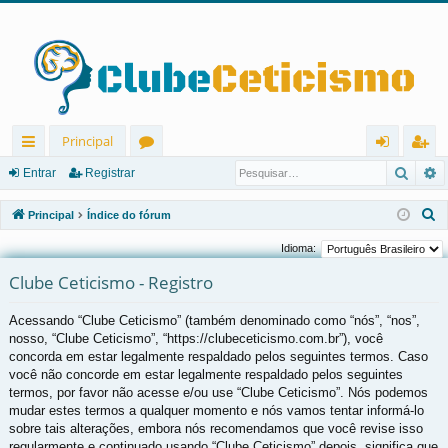
Principal
Pesqu
P
in
ór
nt
eg
Entrar
Registrar
ks
u
ra
ist
P
Principal
Índice do fórum
rá
ns
r
ra
e
Idioma:
s
pi
r
Clube Ceticismo - Registro
q
d
u
Acessando “Clube Ceticismo” (também denominado como “nós”, “nos”,
os
i
nosso, “Clube Ceticismo”, “https://clubeceticismo.com.br”), você
s
concorda em estar legalmente respaldado pelos seguintes termos. Caso
a
você não concorde em estar legalmente respaldado pelos seguintes
r
termos, por favor não acesse e/ou use “Clube Ceticismo”. Nós podemos
mudar estes termos a qualquer momento e nós vamos tentar informá-lo
sobre tais alterações, embora nós recomendamos que você revise isso
regularmente e continuado usando “Clube Ceticismo” depois, significa que