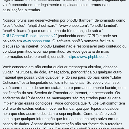
você concorda em ser legalmente respaldado pelos termos e/ou
atualizações alteradas.
Nossos fóruns são desenvolvidos por phpBB (também denominado como
“eles”, “deles”, “phpBB software”, “www.phpbb.com”, “phpBB Limited”,
“phpBB Teams”) que é um sistema de fórum lançado sob a “
GNU General Public License v2
” (conhecida como “GPL”) e pode ser
baixado em
www.phpbb.com
. O software phpBB somente facilita a
discussão na internet; phpBB Limited não é responsável pelo conteúdo ou
conduta permitido e/ou não permitido. Se você gostaria de mais
informações sobre o phpBB, consulte:
https://www.phpbb.com/
.
Você concorda em não enviar qualquer mensagem abusiva, obscena,
vulgar, insultuosa, de ódio, ameaçadora, pornográfica ou qualquer outro
material que possa violar qualquer lei do seu país, do país onde “Clube
Ceticismo” está hospedado ou leis internacionais. Se você violar isso,
você corre o risco de ser imediatamente e permanentemente banido, com
notificação do seu Serviço de Provedor de Internet, se necessário. Os
endereços de IP de todas as mensagens são registrados para ajudar a
implementar essas condições. Você concorda que “Clube Ceticismo” tem
o direito de excluir, editar, mover ou trancar qualquer tópico a qualquer
hora que eles assim o decidam e seja implícito. Como usuário você
aceita que qualquer informação que forneceu acima seja salva em um
banco de dados. Apesar dessa informação não ser fornecida a terceiros