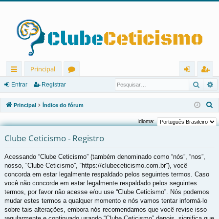
Principal
Pesqu
P
in
ór
nt
eg
Entrar
Registrar
ks
u
ra
ist
P
Principal
Índice do fórum
rá
ns
r
ra
e
Idioma:
s
pi
r
Clube Ceticismo - Registro
q
d
u
Acessando “Clube Ceticismo” (também denominado como “nós”, “nos”,
os
i
nosso, “Clube Ceticismo”, “https://clubeceticismo.com.br”), você
s
concorda em estar legalmente respaldado pelos seguintes termos. Caso
a
você não concorde em estar legalmente respaldado pelos seguintes
r
termos, por favor não acesse e/ou use “Clube Ceticismo”. Nós podemos
mudar estes termos a qualquer momento e nós vamos tentar informá-lo
sobre tais alterações, embora nós recomendamos que você revise isso
regularmente e continuado usando “Clube Ceticismo” depois, significa que