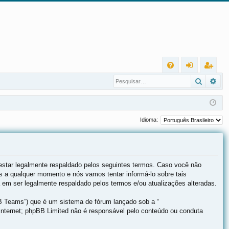
L
Pesqui
Pes
FA
nt
eg
Q
ra
ist
r
ra
Idioma:
r
estar legalmente respaldado pelos seguintes termos. Caso você não
 a qualquer momento e nós vamos tentar informá-lo sobre tais
em ser legalmente respaldado pelos termos e/ou atualizações alteradas.
B Teams”) que é um sistema de fórum lançado sob a “
internet; phpBB Limited não é responsável pelo conteúdo ou conduta