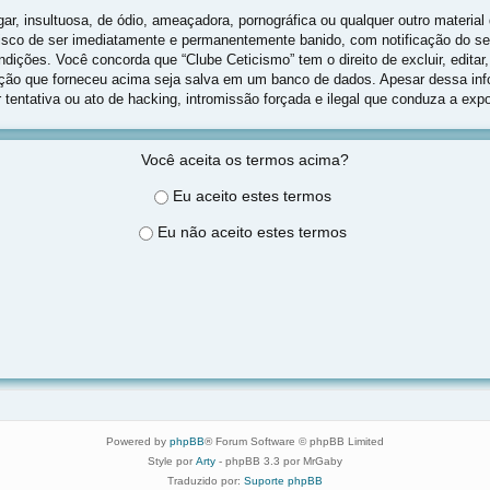
 insultuosa, de ódio, ameaçadora, pornográfica ou qualquer outro material q
o risco de ser imediatamente e permanentemente banido, com notificação do s
ições. Você concorda que “Clube Ceticismo” tem o direito de excluir, editar,
ação que forneceu acima seja salva em um banco de dados. Apesar dessa info
tentativa ou ato de hacking, intromissão forçada e ilegal que conduza a exp
Você aceita os termos acima?
Eu aceito estes termos
Eu não aceito estes termos
Powered by
phpBB
® Forum Software © phpBB Limited
Style por
Arty
- phpBB 3.3 por MrGaby
Traduzido por:
Suporte phpBB