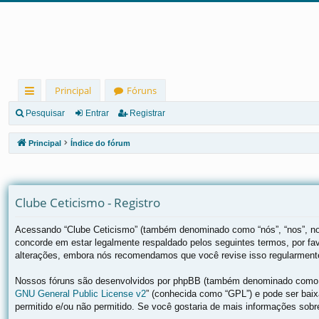
Principal
Fóruns
in
Pesquisar
Entrar
Registrar
ks
Principal
Índice do fórum
rá
pi
Clube Ceticismo - Registro
d
os
Acessando “Clube Ceticismo” (também denominado como “nós”, “nos”, nos
concorde em estar legalmente respaldado pelos seguintes termos, por f
alterações, embora nós recomendamos que você revise isso regularmente 
Nossos fóruns são desenvolvidos por phpBB (também denominado como “e
GNU General Public License v2
” (conhecida como “GPL”) e pode ser ba
permitido e/ou não permitido. Se você gostaria de mais informações sob