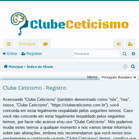
Principal
Pesqu
P
in
ór
nt
eg
Entrar
Registrar
ks
u
ra
ist
P
Principal
Índice do fórum
rá
ns
r
ra
e
Idioma:
s
pi
r
Clube Ceticismo - Registro
q
d
u
Acessando “Clube Ceticismo” (também denominado como “nós”, “nos”,
os
i
nosso, “Clube Ceticismo”, “https://clubeceticismo.com.br”), você
s
concorda em estar legalmente respaldado pelos seguintes termos. Caso
a
você não concorde em estar legalmente respaldado pelos seguintes
r
termos, por favor não acesse e/ou use “Clube Ceticismo”. Nós podemos
mudar estes termos a qualquer momento e nós vamos tentar informá-lo
sobre tais alterações, embora nós recomendamos que você revise isso
regularmente e continuado usando “Clube Ceticismo” depois, significa que