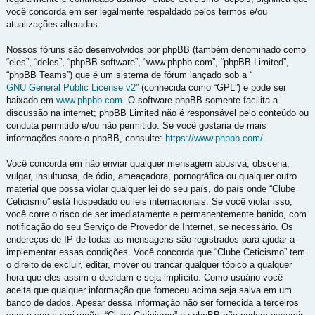
você concorda em ser legalmente respaldado pelos termos e/ou
atualizações alteradas.
Nossos fóruns são desenvolvidos por phpBB (também denominado como
“eles”, “deles”, “phpBB software”, “www.phpbb.com”, “phpBB Limited”,
“phpBB Teams”) que é um sistema de fórum lançado sob a “
GNU General Public License v2
” (conhecida como “GPL”) e pode ser
baixado em
www.phpbb.com
. O software phpBB somente facilita a
discussão na internet; phpBB Limited não é responsável pelo conteúdo ou
conduta permitido e/ou não permitido. Se você gostaria de mais
informações sobre o phpBB, consulte:
https://www.phpbb.com/
.
Você concorda em não enviar qualquer mensagem abusiva, obscena,
vulgar, insultuosa, de ódio, ameaçadora, pornográfica ou qualquer outro
material que possa violar qualquer lei do seu país, do país onde “Clube
Ceticismo” está hospedado ou leis internacionais. Se você violar isso,
você corre o risco de ser imediatamente e permanentemente banido, com
notificação do seu Serviço de Provedor de Internet, se necessário. Os
endereços de IP de todas as mensagens são registrados para ajudar a
implementar essas condições. Você concorda que “Clube Ceticismo” tem
o direito de excluir, editar, mover ou trancar qualquer tópico a qualquer
hora que eles assim o decidam e seja implícito. Como usuário você
aceita que qualquer informação que forneceu acima seja salva em um
banco de dados. Apesar dessa informação não ser fornecida a terceiros