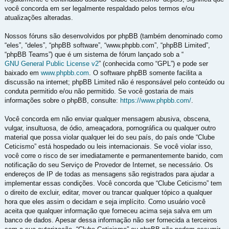
você concorda em ser legalmente respaldado pelos termos e/ou
atualizações alteradas.
Nossos fóruns são desenvolvidos por phpBB (também denominado como
“eles”, “deles”, “phpBB software”, “www.phpbb.com”, “phpBB Limited”,
“phpBB Teams”) que é um sistema de fórum lançado sob a “
GNU General Public License v2
” (conhecida como “GPL”) e pode ser
baixado em
www.phpbb.com
. O software phpBB somente facilita a
discussão na internet; phpBB Limited não é responsável pelo conteúdo ou
conduta permitido e/ou não permitido. Se você gostaria de mais
informações sobre o phpBB, consulte:
https://www.phpbb.com/
.
Você concorda em não enviar qualquer mensagem abusiva, obscena,
vulgar, insultuosa, de ódio, ameaçadora, pornográfica ou qualquer outro
material que possa violar qualquer lei do seu país, do país onde “Clube
Ceticismo” está hospedado ou leis internacionais. Se você violar isso,
você corre o risco de ser imediatamente e permanentemente banido, com
notificação do seu Serviço de Provedor de Internet, se necessário. Os
endereços de IP de todas as mensagens são registrados para ajudar a
implementar essas condições. Você concorda que “Clube Ceticismo” tem
o direito de excluir, editar, mover ou trancar qualquer tópico a qualquer
hora que eles assim o decidam e seja implícito. Como usuário você
aceita que qualquer informação que forneceu acima seja salva em um
banco de dados. Apesar dessa informação não ser fornecida a terceiros