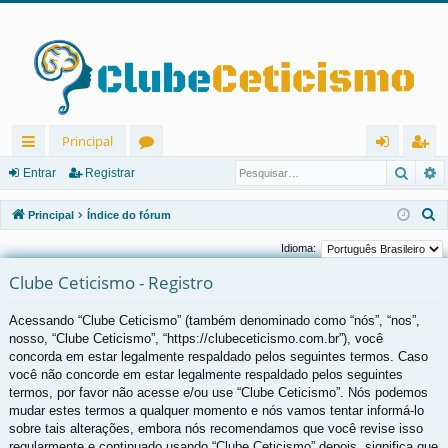
Principal
Pesqu
P
in
ór
nt
eg
Entrar
Registrar
ks
u
ra
ist
P
Principal
Índice do fórum
rá
ns
r
ra
e
Idioma:
s
pi
r
Clube Ceticismo - Registro
q
d
u
Acessando “Clube Ceticismo” (também denominado como “nós”, “nos”,
os
i
nosso, “Clube Ceticismo”, “https://clubeceticismo.com.br”), você
s
concorda em estar legalmente respaldado pelos seguintes termos. Caso
a
você não concorde em estar legalmente respaldado pelos seguintes
r
termos, por favor não acesse e/ou use “Clube Ceticismo”. Nós podemos
mudar estes termos a qualquer momento e nós vamos tentar informá-lo
sobre tais alterações, embora nós recomendamos que você revise isso
regularmente e continuado usando “Clube Ceticismo” depois, significa que