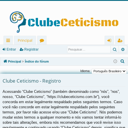
Principal
Pesqu
P
in
ór
nt
eg
Entrar
Registrar
ks
u
ra
ist
P
Principal
Índice do fórum
rá
ns
r
ra
e
Idioma:
s
pi
r
Clube Ceticismo - Registro
q
d
u
Acessando “Clube Ceticismo” (também denominado como “nós”, “nos”,
os
i
nosso, “Clube Ceticismo”, “https://clubeceticismo.com.br”), você
s
concorda em estar legalmente respaldado pelos seguintes termos. Caso
a
você não concorde em estar legalmente respaldado pelos seguintes
r
termos, por favor não acesse e/ou use “Clube Ceticismo”. Nós podemos
mudar estes termos a qualquer momento e nós vamos tentar informá-lo
sobre tais alterações, embora nós recomendamos que você revise isso
regularmente e continuado usando “Clube Ceticismo” depois, significa que