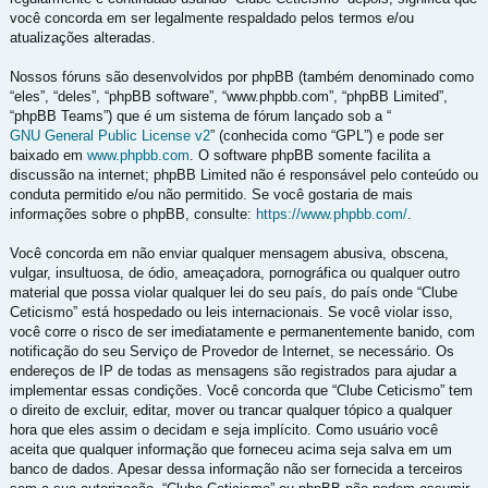
você concorda em ser legalmente respaldado pelos termos e/ou
atualizações alteradas.
Nossos fóruns são desenvolvidos por phpBB (também denominado como
“eles”, “deles”, “phpBB software”, “www.phpbb.com”, “phpBB Limited”,
“phpBB Teams”) que é um sistema de fórum lançado sob a “
GNU General Public License v2
” (conhecida como “GPL”) e pode ser
baixado em
www.phpbb.com
. O software phpBB somente facilita a
discussão na internet; phpBB Limited não é responsável pelo conteúdo ou
conduta permitido e/ou não permitido. Se você gostaria de mais
informações sobre o phpBB, consulte:
https://www.phpbb.com/
.
Você concorda em não enviar qualquer mensagem abusiva, obscena,
vulgar, insultuosa, de ódio, ameaçadora, pornográfica ou qualquer outro
material que possa violar qualquer lei do seu país, do país onde “Clube
Ceticismo” está hospedado ou leis internacionais. Se você violar isso,
você corre o risco de ser imediatamente e permanentemente banido, com
notificação do seu Serviço de Provedor de Internet, se necessário. Os
endereços de IP de todas as mensagens são registrados para ajudar a
implementar essas condições. Você concorda que “Clube Ceticismo” tem
o direito de excluir, editar, mover ou trancar qualquer tópico a qualquer
hora que eles assim o decidam e seja implícito. Como usuário você
aceita que qualquer informação que forneceu acima seja salva em um
banco de dados. Apesar dessa informação não ser fornecida a terceiros