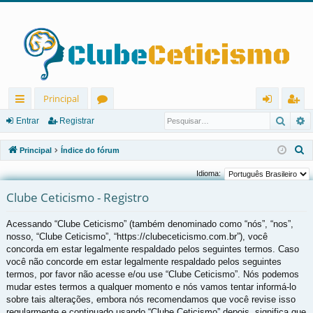
Principal
Pesqu
P
in
ór
nt
eg
Entrar
Registrar
ks
u
ra
ist
P
Principal
Índice do fórum
rá
ns
r
ra
e
Idioma:
s
pi
r
Clube Ceticismo - Registro
q
d
u
Acessando “Clube Ceticismo” (também denominado como “nós”, “nos”,
os
i
nosso, “Clube Ceticismo”, “https://clubeceticismo.com.br”), você
s
concorda em estar legalmente respaldado pelos seguintes termos. Caso
a
você não concorde em estar legalmente respaldado pelos seguintes
r
termos, por favor não acesse e/ou use “Clube Ceticismo”. Nós podemos
mudar estes termos a qualquer momento e nós vamos tentar informá-lo
sobre tais alterações, embora nós recomendamos que você revise isso
regularmente e continuado usando “Clube Ceticismo” depois, significa que