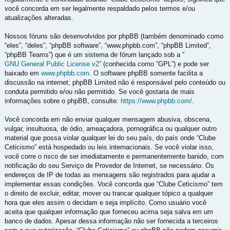
você concorda em ser legalmente respaldado pelos termos e/ou
atualizações alteradas.
Nossos fóruns são desenvolvidos por phpBB (também denominado como
“eles”, “deles”, “phpBB software”, “www.phpbb.com”, “phpBB Limited”,
“phpBB Teams”) que é um sistema de fórum lançado sob a “
GNU General Public License v2
” (conhecida como “GPL”) e pode ser
baixado em
www.phpbb.com
. O software phpBB somente facilita a
discussão na internet; phpBB Limited não é responsável pelo conteúdo ou
conduta permitido e/ou não permitido. Se você gostaria de mais
informações sobre o phpBB, consulte:
https://www.phpbb.com/
.
Você concorda em não enviar qualquer mensagem abusiva, obscena,
vulgar, insultuosa, de ódio, ameaçadora, pornográfica ou qualquer outro
material que possa violar qualquer lei do seu país, do país onde “Clube
Ceticismo” está hospedado ou leis internacionais. Se você violar isso,
você corre o risco de ser imediatamente e permanentemente banido, com
notificação do seu Serviço de Provedor de Internet, se necessário. Os
endereços de IP de todas as mensagens são registrados para ajudar a
implementar essas condições. Você concorda que “Clube Ceticismo” tem
o direito de excluir, editar, mover ou trancar qualquer tópico a qualquer
hora que eles assim o decidam e seja implícito. Como usuário você
aceita que qualquer informação que forneceu acima seja salva em um
banco de dados. Apesar dessa informação não ser fornecida a terceiros