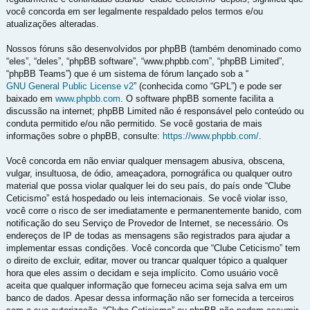
você concorda em ser legalmente respaldado pelos termos e/ou
atualizações alteradas.
Nossos fóruns são desenvolvidos por phpBB (também denominado como
“eles”, “deles”, “phpBB software”, “www.phpbb.com”, “phpBB Limited”,
“phpBB Teams”) que é um sistema de fórum lançado sob a “
GNU General Public License v2
” (conhecida como “GPL”) e pode ser
baixado em
www.phpbb.com
. O software phpBB somente facilita a
discussão na internet; phpBB Limited não é responsável pelo conteúdo ou
conduta permitido e/ou não permitido. Se você gostaria de mais
informações sobre o phpBB, consulte:
https://www.phpbb.com/
.
Você concorda em não enviar qualquer mensagem abusiva, obscena,
vulgar, insultuosa, de ódio, ameaçadora, pornográfica ou qualquer outro
material que possa violar qualquer lei do seu país, do país onde “Clube
Ceticismo” está hospedado ou leis internacionais. Se você violar isso,
você corre o risco de ser imediatamente e permanentemente banido, com
notificação do seu Serviço de Provedor de Internet, se necessário. Os
endereços de IP de todas as mensagens são registrados para ajudar a
implementar essas condições. Você concorda que “Clube Ceticismo” tem
o direito de excluir, editar, mover ou trancar qualquer tópico a qualquer
hora que eles assim o decidam e seja implícito. Como usuário você
aceita que qualquer informação que forneceu acima seja salva em um
banco de dados. Apesar dessa informação não ser fornecida a terceiros