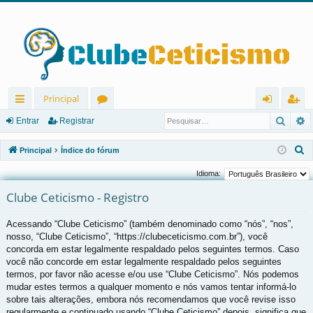
Principal
Pesqu
P
in
ór
nt
eg
Entrar
Registrar
ks
u
ra
ist
P
Principal
Índice do fórum
rá
ns
r
ra
e
Idioma:
s
pi
r
Clube Ceticismo - Registro
q
d
u
Acessando “Clube Ceticismo” (também denominado como “nós”, “nos”,
os
i
nosso, “Clube Ceticismo”, “https://clubeceticismo.com.br”), você
s
concorda em estar legalmente respaldado pelos seguintes termos. Caso
a
você não concorde em estar legalmente respaldado pelos seguintes
r
termos, por favor não acesse e/ou use “Clube Ceticismo”. Nós podemos
mudar estes termos a qualquer momento e nós vamos tentar informá-lo
sobre tais alterações, embora nós recomendamos que você revise isso
regularmente e continuado usando “Clube Ceticismo” depois, significa que