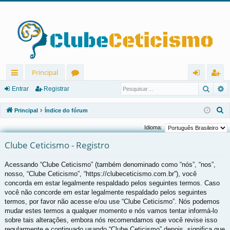
Principal
Pesqu
P
in
ór
nt
eg
Entrar
Registrar
ks
u
ra
ist
P
Principal
Índice do fórum
rá
ns
r
ra
e
Idioma:
s
pi
r
Clube Ceticismo - Registro
q
d
u
Acessando “Clube Ceticismo” (também denominado como “nós”, “nos”,
os
i
nosso, “Clube Ceticismo”, “https://clubeceticismo.com.br”), você
s
concorda em estar legalmente respaldado pelos seguintes termos. Caso
a
você não concorde em estar legalmente respaldado pelos seguintes
r
termos, por favor não acesse e/ou use “Clube Ceticismo”. Nós podemos
mudar estes termos a qualquer momento e nós vamos tentar informá-lo
sobre tais alterações, embora nós recomendamos que você revise isso
regularmente e continuado usando “Clube Ceticismo” depois, significa que