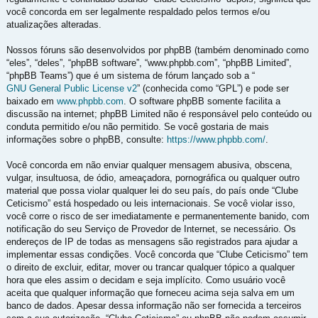
você concorda em ser legalmente respaldado pelos termos e/ou
atualizações alteradas.
Nossos fóruns são desenvolvidos por phpBB (também denominado como
“eles”, “deles”, “phpBB software”, “www.phpbb.com”, “phpBB Limited”,
“phpBB Teams”) que é um sistema de fórum lançado sob a “
GNU General Public License v2
” (conhecida como “GPL”) e pode ser
baixado em
www.phpbb.com
. O software phpBB somente facilita a
discussão na internet; phpBB Limited não é responsável pelo conteúdo ou
conduta permitido e/ou não permitido. Se você gostaria de mais
informações sobre o phpBB, consulte:
https://www.phpbb.com/
.
Você concorda em não enviar qualquer mensagem abusiva, obscena,
vulgar, insultuosa, de ódio, ameaçadora, pornográfica ou qualquer outro
material que possa violar qualquer lei do seu país, do país onde “Clube
Ceticismo” está hospedado ou leis internacionais. Se você violar isso,
você corre o risco de ser imediatamente e permanentemente banido, com
notificação do seu Serviço de Provedor de Internet, se necessário. Os
endereços de IP de todas as mensagens são registrados para ajudar a
implementar essas condições. Você concorda que “Clube Ceticismo” tem
o direito de excluir, editar, mover ou trancar qualquer tópico a qualquer
hora que eles assim o decidam e seja implícito. Como usuário você
aceita que qualquer informação que forneceu acima seja salva em um
banco de dados. Apesar dessa informação não ser fornecida a terceiros