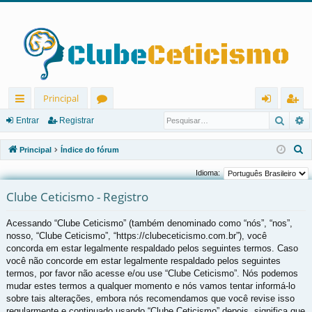
Principal
Pesqu
P
in
ór
nt
eg
Entrar
Registrar
ks
u
ra
ist
P
Principal
Índice do fórum
rá
ns
r
ra
e
Idioma:
s
pi
r
Clube Ceticismo - Registro
q
d
u
Acessando “Clube Ceticismo” (também denominado como “nós”, “nos”,
os
i
nosso, “Clube Ceticismo”, “https://clubeceticismo.com.br”), você
s
concorda em estar legalmente respaldado pelos seguintes termos. Caso
a
você não concorde em estar legalmente respaldado pelos seguintes
r
termos, por favor não acesse e/ou use “Clube Ceticismo”. Nós podemos
mudar estes termos a qualquer momento e nós vamos tentar informá-lo
sobre tais alterações, embora nós recomendamos que você revise isso
regularmente e continuado usando “Clube Ceticismo” depois, significa que