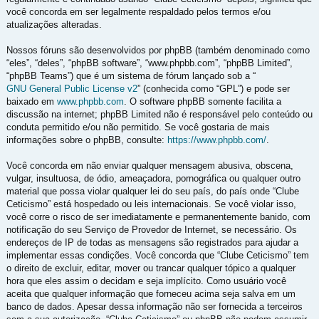
você concorda em ser legalmente respaldado pelos termos e/ou
atualizações alteradas.
Nossos fóruns são desenvolvidos por phpBB (também denominado como
“eles”, “deles”, “phpBB software”, “www.phpbb.com”, “phpBB Limited”,
“phpBB Teams”) que é um sistema de fórum lançado sob a “
GNU General Public License v2
” (conhecida como “GPL”) e pode ser
baixado em
www.phpbb.com
. O software phpBB somente facilita a
discussão na internet; phpBB Limited não é responsável pelo conteúdo ou
conduta permitido e/ou não permitido. Se você gostaria de mais
informações sobre o phpBB, consulte:
https://www.phpbb.com/
.
Você concorda em não enviar qualquer mensagem abusiva, obscena,
vulgar, insultuosa, de ódio, ameaçadora, pornográfica ou qualquer outro
material que possa violar qualquer lei do seu país, do país onde “Clube
Ceticismo” está hospedado ou leis internacionais. Se você violar isso,
você corre o risco de ser imediatamente e permanentemente banido, com
notificação do seu Serviço de Provedor de Internet, se necessário. Os
endereços de IP de todas as mensagens são registrados para ajudar a
implementar essas condições. Você concorda que “Clube Ceticismo” tem
o direito de excluir, editar, mover ou trancar qualquer tópico a qualquer
hora que eles assim o decidam e seja implícito. Como usuário você
aceita que qualquer informação que forneceu acima seja salva em um
banco de dados. Apesar dessa informação não ser fornecida a terceiros