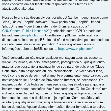
você concorda em ser legalmente respaldado pelos termos e/ou
atualizações alteradas.
Nossos fóruns são desenvolvidos por phpBB (também denominado como
“eles”, “deles”, “phpBB software”, “www.phpbb.com”, “phpBB Limited”,
“phpBB Teams”) que é um sistema de fórum lançado sob a “
GNU General Public License v2
” (conhecida como “GPL”) e pode ser
baixado em
www.phpbb.com
. O software phpBB somente facilita a
discussão na internet; phpBB Limited não é responsável pelo conteúdo ou
conduta permitido e/ou não permitido. Se você gostaria de mais
informações sobre o phpBB, consulte:
https://www.phpbb.com/
.
Você concorda em não enviar qualquer mensagem abusiva, obscena,
vulgar, insultuosa, de ódio, ameaçadora, pornográfica ou qualquer outro
material que possa violar qualquer lei do seu país, do país onde “Clube
Ceticismo” está hospedado ou leis internacionais. Se você violar isso,
você corre o risco de ser imediatamente e permanentemente banido, com
notificação do seu Serviço de Provedor de Internet, se necessário. Os
endereços de IP de todas as mensagens são registrados para ajudar a
implementar essas condições. Você concorda que “Clube Ceticismo” tem
o direito de excluir, editar, mover ou trancar qualquer tópico a qualquer
hora que eles assim o decidam e seja implícito. Como usuário você
aceita que qualquer informação que forneceu acima seja salva em um
banco de dados. Apesar dessa informação não ser fornecida a terceiros