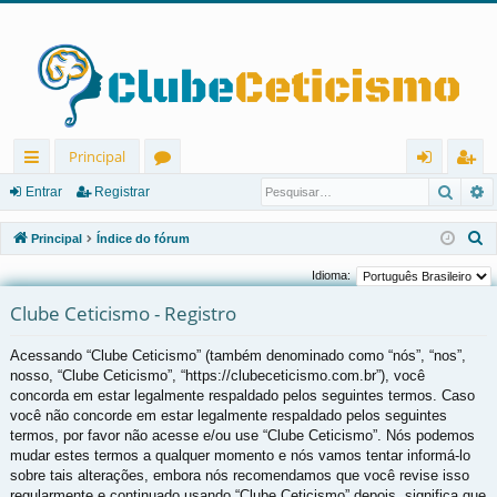
Principal
Pesqu
P
in
ór
nt
eg
Entrar
Registrar
ks
u
ra
ist
P
Principal
Índice do fórum
rá
ns
r
ra
e
Idioma:
s
pi
r
Clube Ceticismo - Registro
q
d
u
Acessando “Clube Ceticismo” (também denominado como “nós”, “nos”,
os
i
nosso, “Clube Ceticismo”, “https://clubeceticismo.com.br”), você
s
concorda em estar legalmente respaldado pelos seguintes termos. Caso
a
você não concorde em estar legalmente respaldado pelos seguintes
r
termos, por favor não acesse e/ou use “Clube Ceticismo”. Nós podemos
mudar estes termos a qualquer momento e nós vamos tentar informá-lo
sobre tais alterações, embora nós recomendamos que você revise isso
regularmente e continuado usando “Clube Ceticismo” depois, significa que