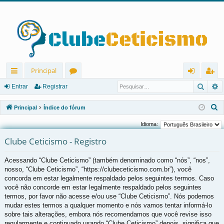
Principal
Pesqu
P
in
ór
nt
eg
Entrar
Registrar
ks
u
ra
ist
P
Principal
Índice do fórum
rá
ns
r
ra
e
Idioma:
s
pi
r
Clube Ceticismo - Registro
q
d
u
Acessando “Clube Ceticismo” (também denominado como “nós”, “nos”,
os
i
nosso, “Clube Ceticismo”, “https://clubeceticismo.com.br”), você
s
concorda em estar legalmente respaldado pelos seguintes termos. Caso
a
você não concorde em estar legalmente respaldado pelos seguintes
r
termos, por favor não acesse e/ou use “Clube Ceticismo”. Nós podemos
mudar estes termos a qualquer momento e nós vamos tentar informá-lo
sobre tais alterações, embora nós recomendamos que você revise isso
regularmente e continuado usando “Clube Ceticismo” depois, significa que