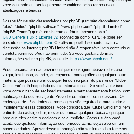
você concorda em ser legalmente respaldado pelos termos e/ou
atualizações alteradas.
Nossos fóruns são desenvolvidos por phpBB (também denominado como
“eles”, “deles”, “phpBB software”, “www.phpbb.com”, “phpBB Limited”,
“phpBB Teams”) que é um sistema de fórum lançado sob a “
GNU General Public License v2
” (conhecida como “GPL”) e pode ser
baixado em
www.phpbb.com
. O software phpBB somente facilita a
discussão na internet; phpBB Limited não é responsável pelo conteúdo ou
conduta permitido e/ou não permitido. Se você gostaria de mais
informações sobre o phpBB, consulte:
https://www.phpbb.com/
.
Você concorda em não enviar qualquer mensagem abusiva, obscena,
vulgar, insultuosa, de ódio, ameaçadora, pornográfica ou qualquer outro
material que possa violar qualquer lei do seu país, do país onde “Clube
Ceticismo” está hospedado ou leis internacionais. Se você violar isso,
você corre o risco de ser imediatamente e permanentemente banido, com
notificação do seu Serviço de Provedor de Internet, se necessário. Os
endereços de IP de todas as mensagens são registrados para ajudar a
implementar essas condições. Você concorda que “Clube Ceticismo” tem
o direito de excluir, editar, mover ou trancar qualquer tópico a qualquer
hora que eles assim o decidam e seja implícito. Como usuário você
aceita que qualquer informação que forneceu acima seja salva em um
banco de dados. Apesar dessa informação não ser fornecida a terceiros