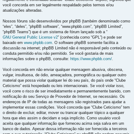
você concorda em ser legalmente respaldado pelos termos e/ou
atualizações alteradas.
Nossos fóruns são desenvolvidos por phpBB (também denominado como
“eles”, “deles”, “phpBB software”, “www.phpbb.com”, “phpBB Limited”,
“phpBB Teams”) que é um sistema de fórum lançado sob a “
GNU General Public License v2
” (conhecida como “GPL”) e pode ser
baixado em
www.phpbb.com
. O software phpBB somente facilita a
discussão na internet; phpBB Limited não é responsável pelo conteúdo ou
conduta permitido e/ou não permitido. Se você gostaria de mais
informações sobre o phpBB, consulte:
https://www.phpbb.com/
.
Você concorda em não enviar qualquer mensagem abusiva, obscena,
vulgar, insultuosa, de ódio, ameaçadora, pornográfica ou qualquer outro
material que possa violar qualquer lei do seu país, do país onde “Clube
Ceticismo” está hospedado ou leis internacionais. Se você violar isso,
você corre o risco de ser imediatamente e permanentemente banido, com
notificação do seu Serviço de Provedor de Internet, se necessário. Os
endereços de IP de todas as mensagens são registrados para ajudar a
implementar essas condições. Você concorda que “Clube Ceticismo” tem
o direito de excluir, editar, mover ou trancar qualquer tópico a qualquer
hora que eles assim o decidam e seja implícito. Como usuário você
aceita que qualquer informação que forneceu acima seja salva em um
banco de dados. Apesar dessa informação não ser fornecida a terceiros