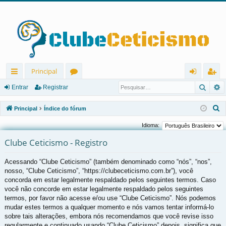
Principal
Pesqu
P
in
ór
nt
eg
Entrar
Registrar
ks
u
ra
ist
P
Principal
Índice do fórum
rá
ns
r
ra
e
Idioma:
s
pi
r
Clube Ceticismo - Registro
q
d
u
Acessando “Clube Ceticismo” (também denominado como “nós”, “nos”,
os
i
nosso, “Clube Ceticismo”, “https://clubeceticismo.com.br”), você
s
concorda em estar legalmente respaldado pelos seguintes termos. Caso
a
você não concorde em estar legalmente respaldado pelos seguintes
r
termos, por favor não acesse e/ou use “Clube Ceticismo”. Nós podemos
mudar estes termos a qualquer momento e nós vamos tentar informá-lo
sobre tais alterações, embora nós recomendamos que você revise isso
regularmente e continuado usando “Clube Ceticismo” depois, significa que