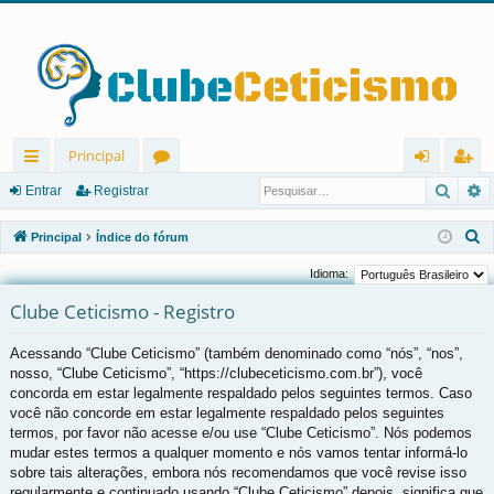
Principal
Pesqu
P
in
ór
nt
eg
Entrar
Registrar
ks
u
ra
ist
P
Principal
Índice do fórum
rá
ns
r
ra
e
Idioma:
s
pi
r
Clube Ceticismo - Registro
q
d
u
Acessando “Clube Ceticismo” (também denominado como “nós”, “nos”,
os
i
nosso, “Clube Ceticismo”, “https://clubeceticismo.com.br”), você
s
concorda em estar legalmente respaldado pelos seguintes termos. Caso
a
você não concorde em estar legalmente respaldado pelos seguintes
r
termos, por favor não acesse e/ou use “Clube Ceticismo”. Nós podemos
mudar estes termos a qualquer momento e nós vamos tentar informá-lo
sobre tais alterações, embora nós recomendamos que você revise isso
regularmente e continuado usando “Clube Ceticismo” depois, significa que