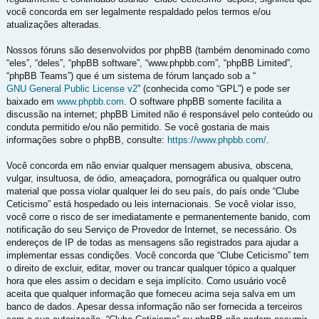
você concorda em ser legalmente respaldado pelos termos e/ou
atualizações alteradas.
Nossos fóruns são desenvolvidos por phpBB (também denominado como
“eles”, “deles”, “phpBB software”, “www.phpbb.com”, “phpBB Limited”,
“phpBB Teams”) que é um sistema de fórum lançado sob a “
GNU General Public License v2
” (conhecida como “GPL”) e pode ser
baixado em
www.phpbb.com
. O software phpBB somente facilita a
discussão na internet; phpBB Limited não é responsável pelo conteúdo ou
conduta permitido e/ou não permitido. Se você gostaria de mais
informações sobre o phpBB, consulte:
https://www.phpbb.com/
.
Você concorda em não enviar qualquer mensagem abusiva, obscena,
vulgar, insultuosa, de ódio, ameaçadora, pornográfica ou qualquer outro
material que possa violar qualquer lei do seu país, do país onde “Clube
Ceticismo” está hospedado ou leis internacionais. Se você violar isso,
você corre o risco de ser imediatamente e permanentemente banido, com
notificação do seu Serviço de Provedor de Internet, se necessário. Os
endereços de IP de todas as mensagens são registrados para ajudar a
implementar essas condições. Você concorda que “Clube Ceticismo” tem
o direito de excluir, editar, mover ou trancar qualquer tópico a qualquer
hora que eles assim o decidam e seja implícito. Como usuário você
aceita que qualquer informação que forneceu acima seja salva em um
banco de dados. Apesar dessa informação não ser fornecida a terceiros