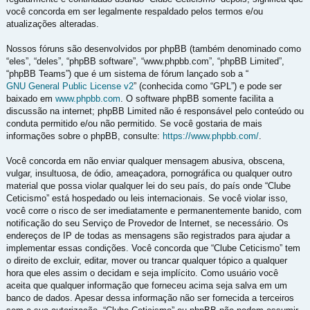
você concorda em ser legalmente respaldado pelos termos e/ou
atualizações alteradas.
Nossos fóruns são desenvolvidos por phpBB (também denominado como
“eles”, “deles”, “phpBB software”, “www.phpbb.com”, “phpBB Limited”,
“phpBB Teams”) que é um sistema de fórum lançado sob a “
GNU General Public License v2
” (conhecida como “GPL”) e pode ser
baixado em
www.phpbb.com
. O software phpBB somente facilita a
discussão na internet; phpBB Limited não é responsável pelo conteúdo ou
conduta permitido e/ou não permitido. Se você gostaria de mais
informações sobre o phpBB, consulte:
https://www.phpbb.com/
.
Você concorda em não enviar qualquer mensagem abusiva, obscena,
vulgar, insultuosa, de ódio, ameaçadora, pornográfica ou qualquer outro
material que possa violar qualquer lei do seu país, do país onde “Clube
Ceticismo” está hospedado ou leis internacionais. Se você violar isso,
você corre o risco de ser imediatamente e permanentemente banido, com
notificação do seu Serviço de Provedor de Internet, se necessário. Os
endereços de IP de todas as mensagens são registrados para ajudar a
implementar essas condições. Você concorda que “Clube Ceticismo” tem
o direito de excluir, editar, mover ou trancar qualquer tópico a qualquer
hora que eles assim o decidam e seja implícito. Como usuário você
aceita que qualquer informação que forneceu acima seja salva em um
banco de dados. Apesar dessa informação não ser fornecida a terceiros