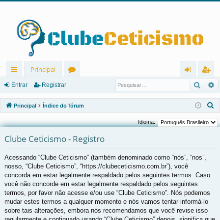
Principal
Pesqu
P
in
ór
nt
eg
Entrar
Registrar
ks
u
ra
ist
P
Principal
Índice do fórum
rá
ns
r
ra
e
Idioma:
s
pi
r
Clube Ceticismo - Registro
q
d
u
Acessando “Clube Ceticismo” (também denominado como “nós”, “nos”,
os
i
nosso, “Clube Ceticismo”, “https://clubeceticismo.com.br”), você
s
concorda em estar legalmente respaldado pelos seguintes termos. Caso
a
você não concorde em estar legalmente respaldado pelos seguintes
r
termos, por favor não acesse e/ou use “Clube Ceticismo”. Nós podemos
mudar estes termos a qualquer momento e nós vamos tentar informá-lo
sobre tais alterações, embora nós recomendamos que você revise isso
regularmente e continuado usando “Clube Ceticismo” depois, significa que