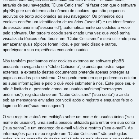
através de seu navegador, “Clube Ceticismo” irá fazer com que o software
phpBB gere um determinado número de cookies, que são pequenos
arquivos de texto adicionados ao seu navegador. Os primeiros dois
cookies contêm um identificador de usuários (“user-id”) e um identificador
de sessão anônima(“session-id”), automaticamente concedidos a você
pelo software. Um terceiro cookie será criado uma vez que você tenha
visualizado tópicos e/ou fóruns em “Clube Ceticismo” e será utilizado para
armazenar quais tópicos foram lidos, e por meio disso e outros,
aperfeiçoar a sua experiência enquanto usuário.
Nós também precisamos criar cookies externos ao software phpBB
enquanto navegando em “Clube Ceticismo”, e ainda que estes sejam
externos, a extensão destes documentos pretende apenas proteger as
páginas criadas pelo sistema. O segundo meio em que poderemos coletar
as suas informações é pelo o quê você submeter à nós. Este pode ser, e
não é limitado a: postando como um usuário anônimo(“mensagens
anônimas”), registrando-se em “Clube Ceticismo” (“sua conta”) e ainda
sob as mensagens enviadas por você após o registro e enquanto feito o
login no fórum(“suas mensagens”).
O seu registro estará em exibição sobre um nome de usuário único (“seu
nome de usuário”), uma senha pessoal utilizada para entrar em sua conta
(“sua senha”) e um endereço de e-mail válido e restrito (“seu e-mail”). As
informações para o seu registro em “Clube Ceticismo” são protegidas