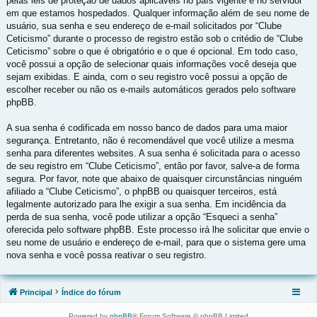
pelas leis de proteção de dados aplicáveis no país vigente e no servidor
em que estamos hospedados. Qualquer informação além de seu nome de
usuário, sua senha e seu endereço de e-mail solicitados por “Clube
Ceticismo” durante o processo de registro estão sob o critédio de “Clube
Ceticismo” sobre o que é obrigatório e o que é opcional. Em todo caso,
você possui a opção de selecionar quais informações você deseja que
sejam exibidas. E ainda, com o seu registro você possui a opção de
escolher receber ou não os e-mails automáticos gerados pelo software
phpBB.
A sua senha é codificada em nosso banco de dados para uma maior
segurança. Entretanto, não é recomendável que você utilize a mesma
senha para diferentes websites. A sua senha é solicitada para o acesso
de seu registro em “Clube Ceticismo”, então por favor, salve-a de forma
segura. Por favor, note que abaixo de quaisquer circunstâncias ninguém
afiliado a “Clube Ceticismo”, o phpBB ou quaisquer terceiros, está
legalmente autorizado para lhe exigir a sua senha. Em incidência da
perda de sua senha, você pode utilizar a opção “Esqueci a senha”
oferecida pelo software phpBB. Este processo irá lhe solicitar que envie o
seu nome de usuário e endereço de e-mail, para que o sistema gere uma
nova senha e você possa reativar o seu registro.
Principal
Índice do fórum
Powered by
phpBB
® Forum Software © phpBB Limited