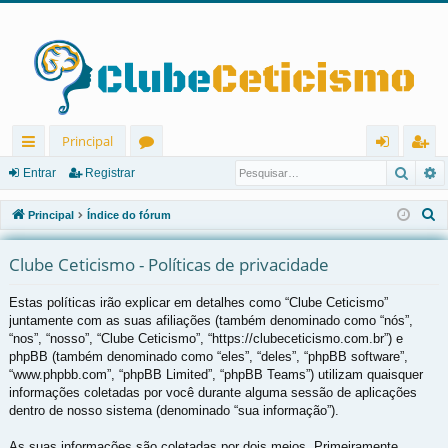
Principal
Pesqu
P
in
ór
nt
eg
Entrar
Registrar
ks
u
ra
ist
P
Principal
Índice do fórum
rá
ns
r
ra
e
s
Clube Ceticismo - Políticas de privacidade
pi
r
q
d
Estas políticas irão explicar em detalhes como “Clube Ceticismo”
u
juntamente com as suas afiliações (também denominado como “nós”,
os
i
“nos”, “nosso”, “Clube Ceticismo”, “https://clubeceticismo.com.br”) e
s
phpBB (também denominado como “eles”, “deles”, “phpBB software”,
a
“www.phpbb.com”, “phpBB Limited”, “phpBB Teams”) utilizam quaisquer
r
informações coletadas por você durante alguma sessão de aplicações
dentro de nosso sistema (denominado “sua informação”).
As suas informações são coletadas por dois meios. Primeiramente,