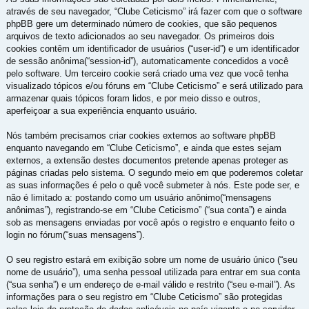
através de seu navegador, “Clube Ceticismo” irá fazer com que o software
phpBB gere um determinado número de cookies, que são pequenos
arquivos de texto adicionados ao seu navegador. Os primeiros dois
cookies contêm um identificador de usuários (“user-id”) e um identificador
de sessão anônima(“session-id”), automaticamente concedidos a você
pelo software. Um terceiro cookie será criado uma vez que você tenha
visualizado tópicos e/ou fóruns em “Clube Ceticismo” e será utilizado para
armazenar quais tópicos foram lidos, e por meio disso e outros,
aperfeiçoar a sua experiência enquanto usuário.
Nós também precisamos criar cookies externos ao software phpBB
enquanto navegando em “Clube Ceticismo”, e ainda que estes sejam
externos, a extensão destes documentos pretende apenas proteger as
páginas criadas pelo sistema. O segundo meio em que poderemos coletar
as suas informações é pelo o quê você submeter à nós. Este pode ser, e
não é limitado a: postando como um usuário anônimo(“mensagens
anônimas”), registrando-se em “Clube Ceticismo” (“sua conta”) e ainda
sob as mensagens enviadas por você após o registro e enquanto feito o
login no fórum(“suas mensagens”).
O seu registro estará em exibição sobre um nome de usuário único (“seu
nome de usuário”), uma senha pessoal utilizada para entrar em sua conta
(“sua senha”) e um endereço de e-mail válido e restrito (“seu e-mail”). As
informações para o seu registro em “Clube Ceticismo” são protegidas