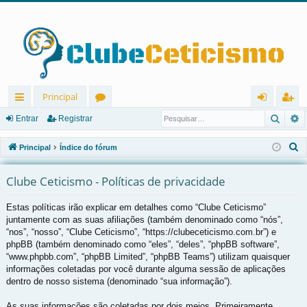
Principal
Pesqu
P
in
ór
nt
eg
Entrar
Registrar
ks
u
ra
ist
P
Principal
Índice do fórum
rá
ns
r
ra
e
s
Clube Ceticismo - Políticas de privacidade
pi
r
q
d
Estas políticas irão explicar em detalhes como “Clube Ceticismo”
u
juntamente com as suas afiliações (também denominado como “nós”,
os
i
“nos”, “nosso”, “Clube Ceticismo”, “https://clubeceticismo.com.br”) e
s
phpBB (também denominado como “eles”, “deles”, “phpBB software”,
a
“www.phpbb.com”, “phpBB Limited”, “phpBB Teams”) utilizam quaisquer
r
informações coletadas por você durante alguma sessão de aplicações
dentro de nosso sistema (denominado “sua informação”).
As suas informações são coletadas por dois meios. Primeiramente,