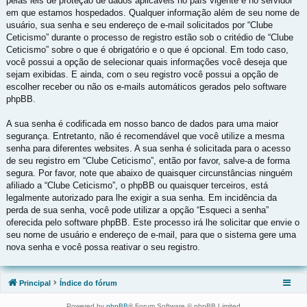
pelas leis de proteção de dados aplicáveis no país vigente e no servidor
em que estamos hospedados. Qualquer informação além de seu nome de
usuário, sua senha e seu endereço de e-mail solicitados por “Clube
Ceticismo” durante o processo de registro estão sob o critédio de “Clube
Ceticismo” sobre o que é obrigatório e o que é opcional. Em todo caso,
você possui a opção de selecionar quais informações você deseja que
sejam exibidas. E ainda, com o seu registro você possui a opção de
escolher receber ou não os e-mails automáticos gerados pelo software
phpBB.
A sua senha é codificada em nosso banco de dados para uma maior
segurança. Entretanto, não é recomendável que você utilize a mesma
senha para diferentes websites. A sua senha é solicitada para o acesso
de seu registro em “Clube Ceticismo”, então por favor, salve-a de forma
segura. Por favor, note que abaixo de quaisquer circunstâncias ninguém
afiliado a “Clube Ceticismo”, o phpBB ou quaisquer terceiros, está
legalmente autorizado para lhe exigir a sua senha. Em incidência da
perda de sua senha, você pode utilizar a opção “Esqueci a senha”
oferecida pelo software phpBB. Este processo irá lhe solicitar que envie o
seu nome de usuário e endereço de e-mail, para que o sistema gere uma
nova senha e você possa reativar o seu registro.
Principal
Índice do fórum
Powered by
phpBB
® Forum Software © phpBB Limited