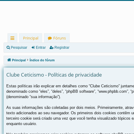
Principal
Fóruns
in
Pesquisar
Entrar
Registrar
ks
Principal
Índice do fórum
rá
Clube Ceticismo - Políticas de privacidade
pi
d
Estas políticas irão explicar em detalhes como “Clube Ceticismo” junta
denominado como “eles”, “deles”, “phpBB software”, “www.phpbb.com”, “
os
(denominado “sua informação”).
As suas informações são coletadas por dois meios. Primeiramente, atra
texto adicionados ao seu navegador. Os primeiros dois cookies contêm um
terceiro cookie será criado uma vez que você tenha visualizado tópicos e/
enquanto usuário.