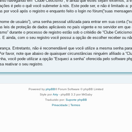
nto navegando em “Clube Ceticismo”, e ainda que estes sejam externos, a e
ções é pelo o quê você submeter à nós. Este pode ser, e não é limitado a:
 por você após o registro e enquanto feito o login no fórum(“suas mensagen
ome de usuário”), uma senha pessoal utilizada para entrar em sua conta (“sua
las leis de proteção de dados aplicáveis no país vigente e no servidor em 
ismo” durante o processo de registro estão sob o critédio de “Clube Ceticismo
. E ainda, com o seu registro você possui a opção de escolher receber ou n
ança. Entretanto, não é recomendável que você utilize a mesma senha para d
 Por favor, note que abaixo de quaisquer circunstâncias ninguém afiliado a “C
nha, você pode utilizar a opção “Esqueci a senha” oferecida pelo software ph
 reativar o seu registro.
Powered by
phpBB
® Forum Software © phpBB Limited
Style por
Arty
- phpBB 3.3 por MrGaby
Traduzido por:
Suporte phpBB
Privacidade
|
Termos