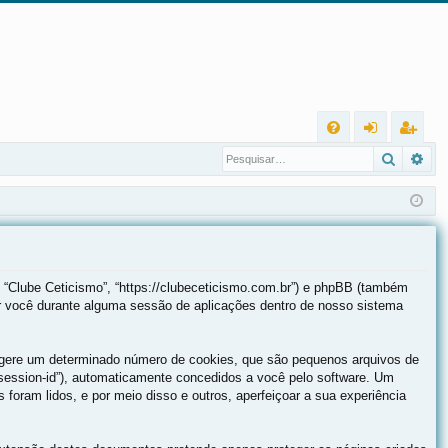
L
Pesqui
Pes
FA
nt
eg
Q
ra
ist
r
ra
r
 “Clube Ceticismo”, “https://clubeceticismo.com.br”) e phpBB (também
r você durante alguma sessão de aplicações dentro de nosso sistema
B gere um determinado número de cookies, que são pequenos arquivos de
(“session-id”), automaticamente concedidos a você pelo software. Um
 foram lidos, e por meio disso e outros, aperfeiçoar a sua experiência