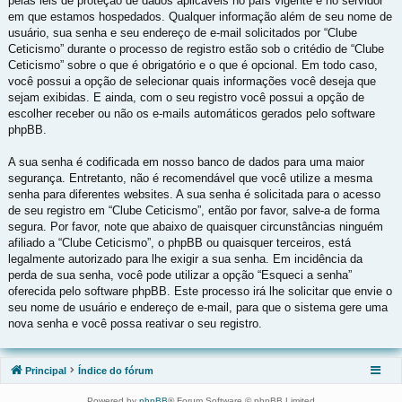
pelas leis de proteção de dados aplicáveis no país vigente e no servidor
em que estamos hospedados. Qualquer informação além de seu nome de
usuário, sua senha e seu endereço de e-mail solicitados por “Clube
Ceticismo” durante o processo de registro estão sob o critédio de “Clube
Ceticismo” sobre o que é obrigatório e o que é opcional. Em todo caso,
você possui a opção de selecionar quais informações você deseja que
sejam exibidas. E ainda, com o seu registro você possui a opção de
escolher receber ou não os e-mails automáticos gerados pelo software
phpBB.
A sua senha é codificada em nosso banco de dados para uma maior
segurança. Entretanto, não é recomendável que você utilize a mesma
senha para diferentes websites. A sua senha é solicitada para o acesso
de seu registro em “Clube Ceticismo”, então por favor, salve-a de forma
segura. Por favor, note que abaixo de quaisquer circunstâncias ninguém
afiliado a “Clube Ceticismo”, o phpBB ou quaisquer terceiros, está
legalmente autorizado para lhe exigir a sua senha. Em incidência da
perda de sua senha, você pode utilizar a opção “Esqueci a senha”
oferecida pelo software phpBB. Este processo irá lhe solicitar que envie o
seu nome de usuário e endereço de e-mail, para que o sistema gere uma
nova senha e você possa reativar o seu registro.
Principal
Índice do fórum
Powered by
phpBB
® Forum Software © phpBB Limited