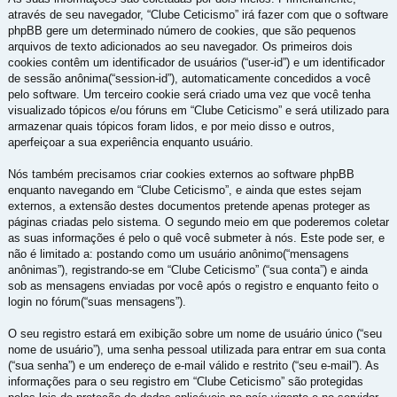
através de seu navegador, “Clube Ceticismo” irá fazer com que o software
phpBB gere um determinado número de cookies, que são pequenos
arquivos de texto adicionados ao seu navegador. Os primeiros dois
cookies contêm um identificador de usuários (“user-id”) e um identificador
de sessão anônima(“session-id”), automaticamente concedidos a você
pelo software. Um terceiro cookie será criado uma vez que você tenha
visualizado tópicos e/ou fóruns em “Clube Ceticismo” e será utilizado para
armazenar quais tópicos foram lidos, e por meio disso e outros,
aperfeiçoar a sua experiência enquanto usuário.
Nós também precisamos criar cookies externos ao software phpBB
enquanto navegando em “Clube Ceticismo”, e ainda que estes sejam
externos, a extensão destes documentos pretende apenas proteger as
páginas criadas pelo sistema. O segundo meio em que poderemos coletar
as suas informações é pelo o quê você submeter à nós. Este pode ser, e
não é limitado a: postando como um usuário anônimo(“mensagens
anônimas”), registrando-se em “Clube Ceticismo” (“sua conta”) e ainda
sob as mensagens enviadas por você após o registro e enquanto feito o
login no fórum(“suas mensagens”).
O seu registro estará em exibição sobre um nome de usuário único (“seu
nome de usuário”), uma senha pessoal utilizada para entrar em sua conta
(“sua senha”) e um endereço de e-mail válido e restrito (“seu e-mail”). As
informações para o seu registro em “Clube Ceticismo” são protegidas