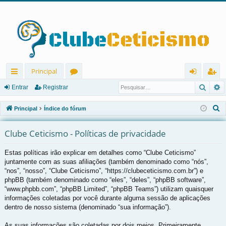
Principal
Pesqu
P
in
ór
nt
eg
Entrar
Registrar
ks
u
ra
ist
P
Principal
Índice do fórum
rá
ns
r
ra
e
s
Clube Ceticismo - Políticas de privacidade
pi
r
q
d
Estas políticas irão explicar em detalhes como “Clube Ceticismo”
u
juntamente com as suas afiliações (também denominado como “nós”,
os
i
“nos”, “nosso”, “Clube Ceticismo”, “https://clubeceticismo.com.br”) e
s
phpBB (também denominado como “eles”, “deles”, “phpBB software”,
a
“www.phpbb.com”, “phpBB Limited”, “phpBB Teams”) utilizam quaisquer
r
informações coletadas por você durante alguma sessão de aplicações
dentro de nosso sistema (denominado “sua informação”).
As suas informações são coletadas por dois meios. Primeiramente,