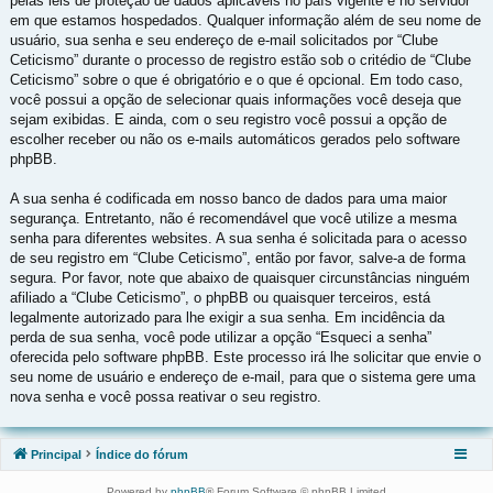
pelas leis de proteção de dados aplicáveis no país vigente e no servidor
em que estamos hospedados. Qualquer informação além de seu nome de
usuário, sua senha e seu endereço de e-mail solicitados por “Clube
Ceticismo” durante o processo de registro estão sob o critédio de “Clube
Ceticismo” sobre o que é obrigatório e o que é opcional. Em todo caso,
você possui a opção de selecionar quais informações você deseja que
sejam exibidas. E ainda, com o seu registro você possui a opção de
escolher receber ou não os e-mails automáticos gerados pelo software
phpBB.
A sua senha é codificada em nosso banco de dados para uma maior
segurança. Entretanto, não é recomendável que você utilize a mesma
senha para diferentes websites. A sua senha é solicitada para o acesso
de seu registro em “Clube Ceticismo”, então por favor, salve-a de forma
segura. Por favor, note que abaixo de quaisquer circunstâncias ninguém
afiliado a “Clube Ceticismo”, o phpBB ou quaisquer terceiros, está
legalmente autorizado para lhe exigir a sua senha. Em incidência da
perda de sua senha, você pode utilizar a opção “Esqueci a senha”
oferecida pelo software phpBB. Este processo irá lhe solicitar que envie o
seu nome de usuário e endereço de e-mail, para que o sistema gere uma
nova senha e você possa reativar o seu registro.
Principal
Índice do fórum
Powered by
phpBB
® Forum Software © phpBB Limited