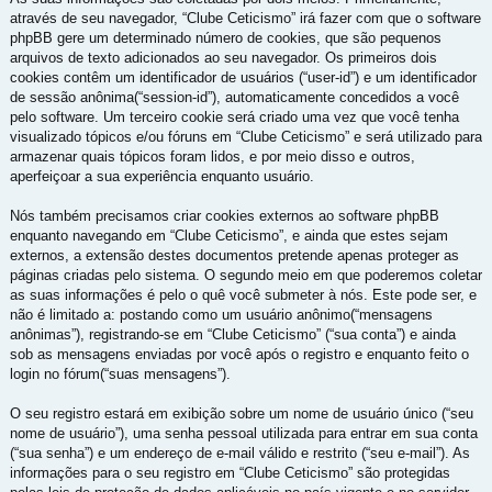
através de seu navegador, “Clube Ceticismo” irá fazer com que o software
phpBB gere um determinado número de cookies, que são pequenos
arquivos de texto adicionados ao seu navegador. Os primeiros dois
cookies contêm um identificador de usuários (“user-id”) e um identificador
de sessão anônima(“session-id”), automaticamente concedidos a você
pelo software. Um terceiro cookie será criado uma vez que você tenha
visualizado tópicos e/ou fóruns em “Clube Ceticismo” e será utilizado para
armazenar quais tópicos foram lidos, e por meio disso e outros,
aperfeiçoar a sua experiência enquanto usuário.
Nós também precisamos criar cookies externos ao software phpBB
enquanto navegando em “Clube Ceticismo”, e ainda que estes sejam
externos, a extensão destes documentos pretende apenas proteger as
páginas criadas pelo sistema. O segundo meio em que poderemos coletar
as suas informações é pelo o quê você submeter à nós. Este pode ser, e
não é limitado a: postando como um usuário anônimo(“mensagens
anônimas”), registrando-se em “Clube Ceticismo” (“sua conta”) e ainda
sob as mensagens enviadas por você após o registro e enquanto feito o
login no fórum(“suas mensagens”).
O seu registro estará em exibição sobre um nome de usuário único (“seu
nome de usuário”), uma senha pessoal utilizada para entrar em sua conta
(“sua senha”) e um endereço de e-mail válido e restrito (“seu e-mail”). As
informações para o seu registro em “Clube Ceticismo” são protegidas