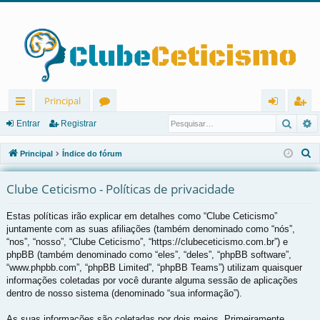
Principal
Pesqu
P
in
ór
nt
eg
Entrar
Registrar
ks
u
ra
ist
P
Principal
Índice do fórum
rá
ns
r
ra
e
s
Clube Ceticismo - Políticas de privacidade
pi
r
q
d
Estas políticas irão explicar em detalhes como “Clube Ceticismo”
u
juntamente com as suas afiliações (também denominado como “nós”,
os
i
“nos”, “nosso”, “Clube Ceticismo”, “https://clubeceticismo.com.br”) e
s
phpBB (também denominado como “eles”, “deles”, “phpBB software”,
a
“www.phpbb.com”, “phpBB Limited”, “phpBB Teams”) utilizam quaisquer
r
informações coletadas por você durante alguma sessão de aplicações
dentro de nosso sistema (denominado “sua informação”).
As suas informações são coletadas por dois meios. Primeiramente,