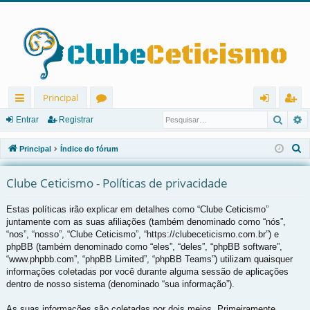
Principal
Pesqu
P
in
ór
nt
eg
Entrar
Registrar
ks
u
ra
ist
P
Principal
Índice do fórum
rá
ns
r
ra
e
s
Clube Ceticismo - Políticas de privacidade
pi
r
q
d
Estas políticas irão explicar em detalhes como “Clube Ceticismo”
u
juntamente com as suas afiliações (também denominado como “nós”,
os
i
“nos”, “nosso”, “Clube Ceticismo”, “https://clubeceticismo.com.br”) e
s
phpBB (também denominado como “eles”, “deles”, “phpBB software”,
a
“www.phpbb.com”, “phpBB Limited”, “phpBB Teams”) utilizam quaisquer
r
informações coletadas por você durante alguma sessão de aplicações
dentro de nosso sistema (denominado “sua informação”).
As suas informações são coletadas por dois meios. Primeiramente,