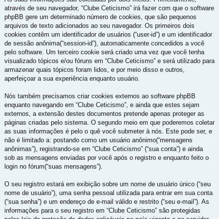
através de seu navegador, “Clube Ceticismo” irá fazer com que o software
phpBB gere um determinado número de cookies, que são pequenos
arquivos de texto adicionados ao seu navegador. Os primeiros dois
cookies contêm um identificador de usuários (“user-id”) e um identificador
de sessão anônima(“session-id”), automaticamente concedidos a você
pelo software. Um terceiro cookie será criado uma vez que você tenha
visualizado tópicos e/ou fóruns em “Clube Ceticismo” e será utilizado para
armazenar quais tópicos foram lidos, e por meio disso e outros,
aperfeiçoar a sua experiência enquanto usuário.
Nós também precisamos criar cookies externos ao software phpBB
enquanto navegando em “Clube Ceticismo”, e ainda que estes sejam
externos, a extensão destes documentos pretende apenas proteger as
páginas criadas pelo sistema. O segundo meio em que poderemos coletar
as suas informações é pelo o quê você submeter à nós. Este pode ser, e
não é limitado a: postando como um usuário anônimo(“mensagens
anônimas”), registrando-se em “Clube Ceticismo” (“sua conta”) e ainda
sob as mensagens enviadas por você após o registro e enquanto feito o
login no fórum(“suas mensagens”).
O seu registro estará em exibição sobre um nome de usuário único (“seu
nome de usuário”), uma senha pessoal utilizada para entrar em sua conta
(“sua senha”) e um endereço de e-mail válido e restrito (“seu e-mail”). As
informações para o seu registro em “Clube Ceticismo” são protegidas