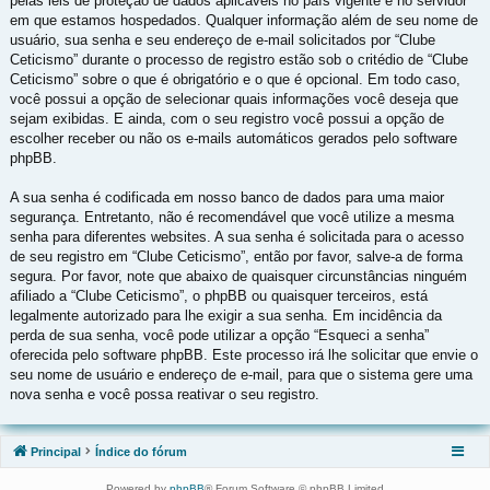
pelas leis de proteção de dados aplicáveis no país vigente e no servidor
em que estamos hospedados. Qualquer informação além de seu nome de
usuário, sua senha e seu endereço de e-mail solicitados por “Clube
Ceticismo” durante o processo de registro estão sob o critédio de “Clube
Ceticismo” sobre o que é obrigatório e o que é opcional. Em todo caso,
você possui a opção de selecionar quais informações você deseja que
sejam exibidas. E ainda, com o seu registro você possui a opção de
escolher receber ou não os e-mails automáticos gerados pelo software
phpBB.
A sua senha é codificada em nosso banco de dados para uma maior
segurança. Entretanto, não é recomendável que você utilize a mesma
senha para diferentes websites. A sua senha é solicitada para o acesso
de seu registro em “Clube Ceticismo”, então por favor, salve-a de forma
segura. Por favor, note que abaixo de quaisquer circunstâncias ninguém
afiliado a “Clube Ceticismo”, o phpBB ou quaisquer terceiros, está
legalmente autorizado para lhe exigir a sua senha. Em incidência da
perda de sua senha, você pode utilizar a opção “Esqueci a senha”
oferecida pelo software phpBB. Este processo irá lhe solicitar que envie o
seu nome de usuário e endereço de e-mail, para que o sistema gere uma
nova senha e você possa reativar o seu registro.
Principal
Índice do fórum
Powered by
phpBB
® Forum Software © phpBB Limited