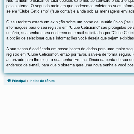
Nós também precisamos criar cookies externos ao software phpBB enqua
pelo sistema. O segundo meio em que poderemos coletar as suas informa
se em “Clube Ceticismo” (“sua conta”) e ainda sob as mensagens enviadas
O seu registro estará em exibição sobre um nome de usuário único (“seu n
informações para o seu registro em “Clube Ceticismo” são protegidas pe
usuário, sua senha e seu endereço de e-mail solicitados por “Clube Cetic
a opção de selecionar quais informações você deseja que sejam exibidas
A sua senha é codificada em nosso banco de dados para uma maior segur
registro em “Clube Ceticismo”, então por favor, salve-a de forma segura.
autorizado para lhe exigir a sua senha. Em incidência da perda de sua se
endereço de e-mail, para que o sistema gere uma nova senha e você possa
Principal
Índice do fórum