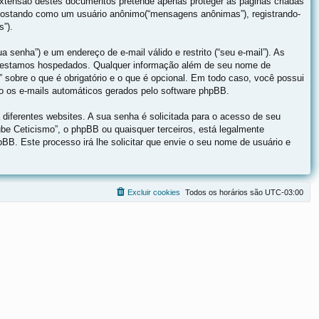
xtensão destes documentos pretende apenas proteger as páginas criadas
 postando como um usuário anônimo(“mensagens anônimas”), registrando-
s”).
 senha”) e um endereço de e-mail válido e restrito (“seu e-mail”). As
que estamos hospedados. Qualquer informação além de seu nome de
” sobre o que é obrigatório e o que é opcional. Em todo caso, você possui
ão os e-mails automáticos gerados pelo software phpBB.
iferentes websites. A sua senha é solicitada para o acesso de seu
lube Ceticismo”, o phpBB ou quaisquer terceiros, está legalmente
pBB. Este processo irá lhe solicitar que envie o seu nome de usuário e
Excluir cookies
Todos os horários são
UTC-03:00