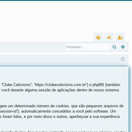
L
Pesqui
Pes
FA
nt
eg
Q
ra
ist
r
ra
r
 “Clube Ceticismo”, “https://clubeceticismo.com.br”) e phpBB (também
r você durante alguma sessão de aplicações dentro de nosso sistema
B gere um determinado número de cookies, que são pequenos arquivos de
(“session-id”), automaticamente concedidos a você pelo software. Um
 foram lidos, e por meio disso e outros, aperfeiçoar a sua experiência