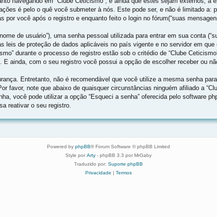
nto navegando em “Clube Ceticismo”, e ainda que estes sejam externos, a e
ções é pelo o quê você submeter à nós. Este pode ser, e não é limitado a:
 por você após o registro e enquanto feito o login no fórum(“suas mensagen
ome de usuário”), uma senha pessoal utilizada para entrar em sua conta (“sua
las leis de proteção de dados aplicáveis no país vigente e no servidor em 
ismo” durante o processo de registro estão sob o critédio de “Clube Ceticismo
. E ainda, com o seu registro você possui a opção de escolher receber ou n
ança. Entretanto, não é recomendável que você utilize a mesma senha para d
 Por favor, note que abaixo de quaisquer circunstâncias ninguém afiliado a “C
nha, você pode utilizar a opção “Esqueci a senha” oferecida pelo software ph
 reativar o seu registro.
Powered by
phpBB
® Forum Software © phpBB Limited
Style por
Arty
- phpBB 3.3 por MrGaby
Traduzido por:
Suporte phpBB
Privacidade
|
Termos