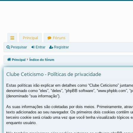
Principal
Fóruns
in
Pesquisar
Entrar
Registrar
ks
Principal
Índice do fórum
rá
Clube Ceticismo - Políticas de privacidade
pi
d
Estas políticas irão explicar em detalhes como “Clube Ceticismo” junta
denominado como “eles”, “deles”, “phpBB software”, “www.phpbb.com”, “
os
(denominado “sua informação”).
As suas informações são coletadas por dois meios. Primeiramente, atra
texto adicionados ao seu navegador. Os primeiros dois cookies contêm um
terceiro cookie será criado uma vez que você tenha visualizado tópicos e/
enquanto usuário.