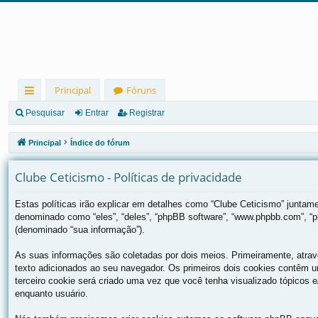
Principal
Fóruns
in
Pesquisar
Entrar
Registrar
ks
Principal
Índice do fórum
rá
Clube Ceticismo - Políticas de privacidade
pi
d
Estas políticas irão explicar em detalhes como “Clube Ceticismo” junta
denominado como “eles”, “deles”, “phpBB software”, “www.phpbb.com”, “
os
(denominado “sua informação”).
As suas informações são coletadas por dois meios. Primeiramente, atra
texto adicionados ao seu navegador. Os primeiros dois cookies contêm um
terceiro cookie será criado uma vez que você tenha visualizado tópicos e/
enquanto usuário.