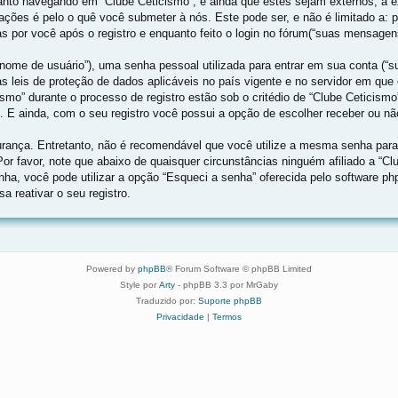
nto navegando em “Clube Ceticismo”, e ainda que estes sejam externos, a e
ções é pelo o quê você submeter à nós. Este pode ser, e não é limitado a:
 por você após o registro e enquanto feito o login no fórum(“suas mensagen
ome de usuário”), uma senha pessoal utilizada para entrar em sua conta (“sua
las leis de proteção de dados aplicáveis no país vigente e no servidor em 
ismo” durante o processo de registro estão sob o critédio de “Clube Ceticismo
. E ainda, com o seu registro você possui a opção de escolher receber ou n
ança. Entretanto, não é recomendável que você utilize a mesma senha para d
 Por favor, note que abaixo de quaisquer circunstâncias ninguém afiliado a “C
nha, você pode utilizar a opção “Esqueci a senha” oferecida pelo software ph
 reativar o seu registro.
Powered by
phpBB
® Forum Software © phpBB Limited
Style por
Arty
- phpBB 3.3 por MrGaby
Traduzido por:
Suporte phpBB
Privacidade
|
Termos