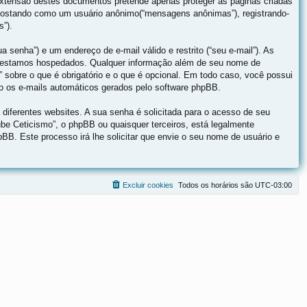
xtensão destes documentos pretende apenas proteger as páginas criadas
 postando como um usuário anônimo(“mensagens anônimas”), registrando-
s”).
 senha”) e um endereço de e-mail válido e restrito (“seu e-mail”). As
que estamos hospedados. Qualquer informação além de seu nome de
” sobre o que é obrigatório e o que é opcional. Em todo caso, você possui
ão os e-mails automáticos gerados pelo software phpBB.
iferentes websites. A sua senha é solicitada para o acesso de seu
lube Ceticismo”, o phpBB ou quaisquer terceiros, está legalmente
pBB. Este processo irá lhe solicitar que envie o seu nome de usuário e
Excluir cookies
Todos os horários são
UTC-03:00