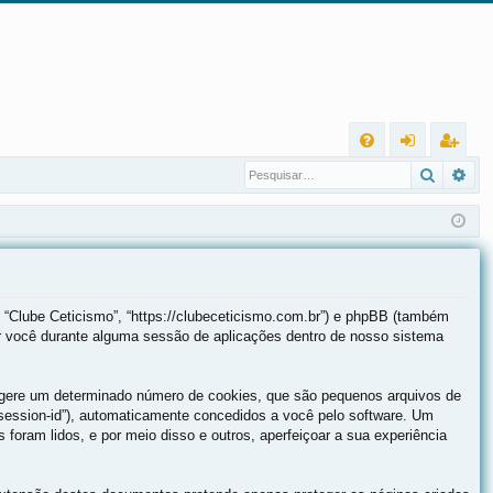
L
Pesqui
Pes
FA
nt
eg
Q
ra
ist
r
ra
r
 “Clube Ceticismo”, “https://clubeceticismo.com.br”) e phpBB (também
r você durante alguma sessão de aplicações dentro de nosso sistema
B gere um determinado número de cookies, que são pequenos arquivos de
(“session-id”), automaticamente concedidos a você pelo software. Um
 foram lidos, e por meio disso e outros, aperfeiçoar a sua experiência