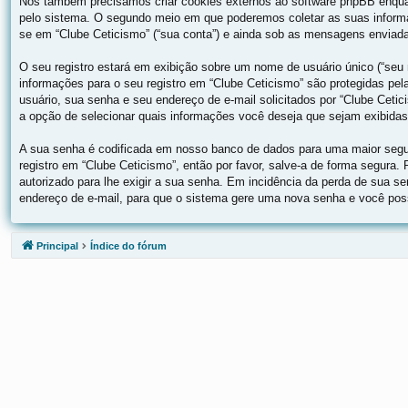
Nós também precisamos criar cookies externos ao software phpBB enqua
pelo sistema. O segundo meio em que poderemos coletar as suas informa
se em “Clube Ceticismo” (“sua conta”) e ainda sob as mensagens enviadas
O seu registro estará em exibição sobre um nome de usuário único (“seu n
informações para o seu registro em “Clube Ceticismo” são protegidas pe
usuário, sua senha e seu endereço de e-mail solicitados por “Clube Cetic
a opção de selecionar quais informações você deseja que sejam exibidas
A sua senha é codificada em nosso banco de dados para uma maior segur
registro em “Clube Ceticismo”, então por favor, salve-a de forma segura.
autorizado para lhe exigir a sua senha. Em incidência da perda de sua se
endereço de e-mail, para que o sistema gere uma nova senha e você possa
Principal
Índice do fórum