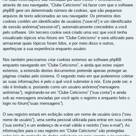
através de seu navegador, “Clube Ceticismo” irá fazer com que o software
phpBB gere um determinado número de cookies, que são pequenos
arquivos de texto adicionados ao seu navegador. Os primeiros dois
cookies contêm um identificador de usuários (“user-id”) e um identificador
de sessão anônima(“session-id”), automaticamente concedidos a você
pelo software. Um terceiro cookie será criado uma vez que você tenha
visualizado tópicos e/ou fóruns em “Clube Ceticismo” e será utilizado para
armazenar quais tópicos foram lidos, e por meio disso e outros,
aperfeiçoar a sua experiência enquanto usuário.
Nós também precisamos criar cookies externos ao software phpBB
enquanto navegando em “Clube Ceticismo”, e ainda que estes sejam
externos, a extensão destes documentos pretende apenas proteger as
páginas criadas pelo sistema. O segundo meio em que poderemos coletar
as suas informações é pelo o quê você submeter à nós. Este pode ser, e
não é limitado a: postando como um usuário anônimo(“mensagens
anônimas”), registrando-se em “Clube Ceticismo” (“sua conta”) e ainda
sob as mensagens enviadas por você após o registro e enquanto feito o
login no fórum(“suas mensagens”).
O seu registro estará em exibição sobre um nome de usuário único (“seu
nome de usuário”), uma senha pessoal utilizada para entrar em sua conta
(“sua senha”) e um endereço de e-mail válido e restrito (“seu e-mail”). As
informações para o seu registro em “Clube Ceticismo” são protegidas