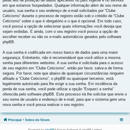
pelas leis de proteção de dados aplicáveis no país vigente e no servidor
em que estamos hospedados. Qualquer informação além de seu nome de
usuário, sua senha e seu endereço de e-mail solicitados por “Clube
Ceticismo” durante o processo de registro estão sob o critédio de “Clube
Ceticismo” sobre o que é obrigatório e o que é opcional. Em todo caso,
você possui a opção de selecionar quais informações você deseja que
sejam exibidas. E ainda, com o seu registro você possui a opção de
escolher receber ou não os e-mails automáticos gerados pelo software
phpBB.
A sua senha é codificada em nosso banco de dados para uma maior
segurança. Entretanto, não é recomendável que você utilize a mesma
senha para diferentes websites. A sua senha é solicitada para o acesso
de seu registro em “Clube Ceticismo”, então por favor, salve-a de forma
segura. Por favor, note que abaixo de quaisquer circunstâncias ninguém
afiliado a “Clube Ceticismo”, o phpBB ou quaisquer terceiros, está
legalmente autorizado para lhe exigir a sua senha. Em incidência da
perda de sua senha, você pode utilizar a opção “Esqueci a senha”
oferecida pelo software phpBB. Este processo irá lhe solicitar que envie o
seu nome de usuário e endereço de e-mail, para que o sistema gere uma
nova senha e você possa reativar o seu registro.
Principal
Índice do fórum
Powered by
phpBB
® Forum Software © phpBB Limited