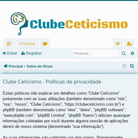
Principal
Pesqu
P
in
ór
nt
eg
Entrar
Registrar
ks
u
ra
ist
P
Principal
Índice do fórum
rá
ns
r
ra
e
s
Clube Ceticismo - Políticas de privacidade
pi
r
q
d
Estas políticas irão explicar em detalhes como “Clube Ceticismo”
u
juntamente com as suas afiliações (também denominado como “nós”,
os
i
“nos”, “nosso”, “Clube Ceticismo”, “https://clubeceticismo.com.br”) e
s
phpBB (também denominado como “eles”, “deles”, “phpBB software”,
a
“www.phpbb.com”, “phpBB Limited”, “phpBB Teams”) utilizam quaisquer
r
informações coletadas por você durante alguma sessão de aplicações
dentro de nosso sistema (denominado “sua informação”).
As suas informações são coletadas por dois meios. Primeiramente,