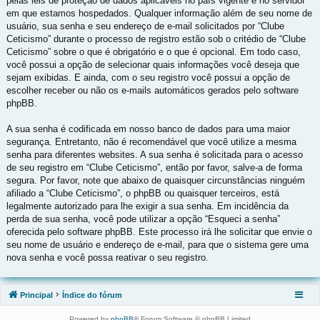
pelas leis de proteção de dados aplicáveis no país vigente e no servidor
em que estamos hospedados. Qualquer informação além de seu nome de
usuário, sua senha e seu endereço de e-mail solicitados por “Clube
Ceticismo” durante o processo de registro estão sob o critédio de “Clube
Ceticismo” sobre o que é obrigatório e o que é opcional. Em todo caso,
você possui a opção de selecionar quais informações você deseja que
sejam exibidas. E ainda, com o seu registro você possui a opção de
escolher receber ou não os e-mails automáticos gerados pelo software
phpBB.
A sua senha é codificada em nosso banco de dados para uma maior
segurança. Entretanto, não é recomendável que você utilize a mesma
senha para diferentes websites. A sua senha é solicitada para o acesso
de seu registro em “Clube Ceticismo”, então por favor, salve-a de forma
segura. Por favor, note que abaixo de quaisquer circunstâncias ninguém
afiliado a “Clube Ceticismo”, o phpBB ou quaisquer terceiros, está
legalmente autorizado para lhe exigir a sua senha. Em incidência da
perda de sua senha, você pode utilizar a opção “Esqueci a senha”
oferecida pelo software phpBB. Este processo irá lhe solicitar que envie o
seu nome de usuário e endereço de e-mail, para que o sistema gere uma
nova senha e você possa reativar o seu registro.
Principal
Índice do fórum
Powered by
phpBB
® Forum Software © phpBB Limited