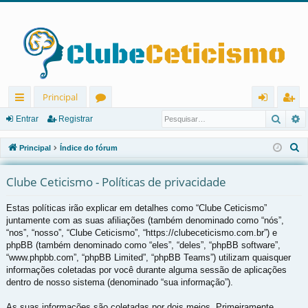
Principal
Pesqu
P
in
ór
nt
eg
Entrar
Registrar
ks
u
ra
ist
P
Principal
Índice do fórum
rá
ns
r
ra
e
s
Clube Ceticismo - Políticas de privacidade
pi
r
q
d
Estas políticas irão explicar em detalhes como “Clube Ceticismo”
u
juntamente com as suas afiliações (também denominado como “nós”,
os
i
“nos”, “nosso”, “Clube Ceticismo”, “https://clubeceticismo.com.br”) e
s
phpBB (também denominado como “eles”, “deles”, “phpBB software”,
a
“www.phpbb.com”, “phpBB Limited”, “phpBB Teams”) utilizam quaisquer
r
informações coletadas por você durante alguma sessão de aplicações
dentro de nosso sistema (denominado “sua informação”).
As suas informações são coletadas por dois meios. Primeiramente,