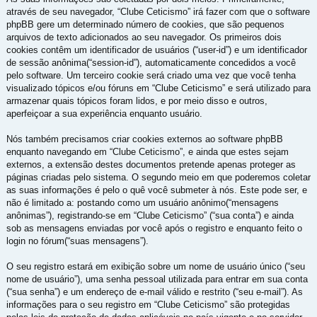
através de seu navegador, “Clube Ceticismo” irá fazer com que o software
phpBB gere um determinado número de cookies, que são pequenos
arquivos de texto adicionados ao seu navegador. Os primeiros dois
cookies contêm um identificador de usuários (“user-id”) e um identificador
de sessão anônima(“session-id”), automaticamente concedidos a você
pelo software. Um terceiro cookie será criado uma vez que você tenha
visualizado tópicos e/ou fóruns em “Clube Ceticismo” e será utilizado para
armazenar quais tópicos foram lidos, e por meio disso e outros,
aperfeiçoar a sua experiência enquanto usuário.
Nós também precisamos criar cookies externos ao software phpBB
enquanto navegando em “Clube Ceticismo”, e ainda que estes sejam
externos, a extensão destes documentos pretende apenas proteger as
páginas criadas pelo sistema. O segundo meio em que poderemos coletar
as suas informações é pelo o quê você submeter à nós. Este pode ser, e
não é limitado a: postando como um usuário anônimo(“mensagens
anônimas”), registrando-se em “Clube Ceticismo” (“sua conta”) e ainda
sob as mensagens enviadas por você após o registro e enquanto feito o
login no fórum(“suas mensagens”).
O seu registro estará em exibição sobre um nome de usuário único (“seu
nome de usuário”), uma senha pessoal utilizada para entrar em sua conta
(“sua senha”) e um endereço de e-mail válido e restrito (“seu e-mail”). As
informações para o seu registro em “Clube Ceticismo” são protegidas