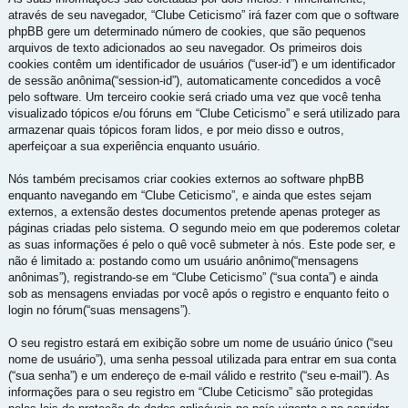
através de seu navegador, “Clube Ceticismo” irá fazer com que o software
phpBB gere um determinado número de cookies, que são pequenos
arquivos de texto adicionados ao seu navegador. Os primeiros dois
cookies contêm um identificador de usuários (“user-id”) e um identificador
de sessão anônima(“session-id”), automaticamente concedidos a você
pelo software. Um terceiro cookie será criado uma vez que você tenha
visualizado tópicos e/ou fóruns em “Clube Ceticismo” e será utilizado para
armazenar quais tópicos foram lidos, e por meio disso e outros,
aperfeiçoar a sua experiência enquanto usuário.
Nós também precisamos criar cookies externos ao software phpBB
enquanto navegando em “Clube Ceticismo”, e ainda que estes sejam
externos, a extensão destes documentos pretende apenas proteger as
páginas criadas pelo sistema. O segundo meio em que poderemos coletar
as suas informações é pelo o quê você submeter à nós. Este pode ser, e
não é limitado a: postando como um usuário anônimo(“mensagens
anônimas”), registrando-se em “Clube Ceticismo” (“sua conta”) e ainda
sob as mensagens enviadas por você após o registro e enquanto feito o
login no fórum(“suas mensagens”).
O seu registro estará em exibição sobre um nome de usuário único (“seu
nome de usuário”), uma senha pessoal utilizada para entrar em sua conta
(“sua senha”) e um endereço de e-mail válido e restrito (“seu e-mail”). As
informações para o seu registro em “Clube Ceticismo” são protegidas