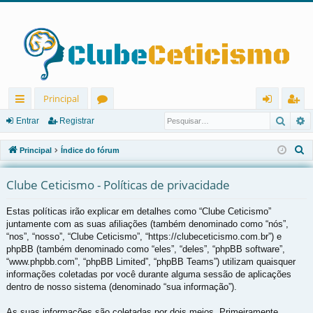
Principal
Pesqu
P
in
ór
nt
eg
Entrar
Registrar
ks
u
ra
ist
P
Principal
Índice do fórum
rá
ns
r
ra
e
s
Clube Ceticismo - Políticas de privacidade
pi
r
q
d
Estas políticas irão explicar em detalhes como “Clube Ceticismo”
u
juntamente com as suas afiliações (também denominado como “nós”,
os
i
“nos”, “nosso”, “Clube Ceticismo”, “https://clubeceticismo.com.br”) e
s
phpBB (também denominado como “eles”, “deles”, “phpBB software”,
a
“www.phpbb.com”, “phpBB Limited”, “phpBB Teams”) utilizam quaisquer
r
informações coletadas por você durante alguma sessão de aplicações
dentro de nosso sistema (denominado “sua informação”).
As suas informações são coletadas por dois meios. Primeiramente,