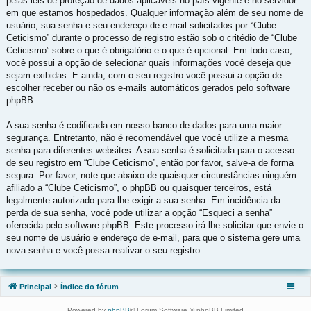
pelas leis de proteção de dados aplicáveis no país vigente e no servidor
em que estamos hospedados. Qualquer informação além de seu nome de
usuário, sua senha e seu endereço de e-mail solicitados por “Clube
Ceticismo” durante o processo de registro estão sob o critédio de “Clube
Ceticismo” sobre o que é obrigatório e o que é opcional. Em todo caso,
você possui a opção de selecionar quais informações você deseja que
sejam exibidas. E ainda, com o seu registro você possui a opção de
escolher receber ou não os e-mails automáticos gerados pelo software
phpBB.
A sua senha é codificada em nosso banco de dados para uma maior
segurança. Entretanto, não é recomendável que você utilize a mesma
senha para diferentes websites. A sua senha é solicitada para o acesso
de seu registro em “Clube Ceticismo”, então por favor, salve-a de forma
segura. Por favor, note que abaixo de quaisquer circunstâncias ninguém
afiliado a “Clube Ceticismo”, o phpBB ou quaisquer terceiros, está
legalmente autorizado para lhe exigir a sua senha. Em incidência da
perda de sua senha, você pode utilizar a opção “Esqueci a senha”
oferecida pelo software phpBB. Este processo irá lhe solicitar que envie o
seu nome de usuário e endereço de e-mail, para que o sistema gere uma
nova senha e você possa reativar o seu registro.
Principal
Índice do fórum
Powered by
phpBB
® Forum Software © phpBB Limited