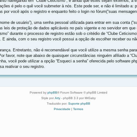
nto navegando em “Clube Ceticismo”, e ainda que estes sejam externos, a e
ções é pelo o quê você submeter à nós. Este pode ser, e não é limitado a:
 por você após o registro e enquanto feito o login no fórum(“suas mensagen
ome de usuário”), uma senha pessoal utilizada para entrar em sua conta (“sua
las leis de proteção de dados aplicáveis no país vigente e no servidor em 
ismo” durante o processo de registro estão sob o critédio de “Clube Ceticismo
. E ainda, com o seu registro você possui a opção de escolher receber ou n
ança. Entretanto, não é recomendável que você utilize a mesma senha para d
 Por favor, note que abaixo de quaisquer circunstâncias ninguém afiliado a “C
nha, você pode utilizar a opção “Esqueci a senha” oferecida pelo software ph
 reativar o seu registro.
Powered by
phpBB
® Forum Software © phpBB Limited
Style por
Arty
- phpBB 3.3 por MrGaby
Traduzido por:
Suporte phpBB
Privacidade
|
Termos