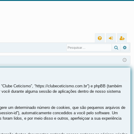
L
Pesqui
Pes
FA
nt
eg
Q
ra
ist
r
ra
r
 “Clube Ceticismo”, “https://clubeceticismo.com.br”) e phpBB (também
r você durante alguma sessão de aplicações dentro de nosso sistema
B gere um determinado número de cookies, que são pequenos arquivos de
(“session-id”), automaticamente concedidos a você pelo software. Um
 foram lidos, e por meio disso e outros, aperfeiçoar a sua experiência