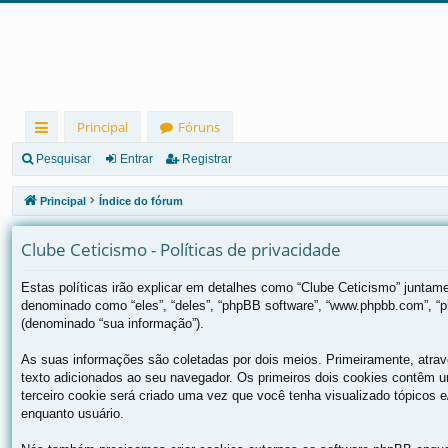
Principal
Fóruns
in
Pesquisar
Entrar
Registrar
ks
Principal
Índice do fórum
rá
Clube Ceticismo - Políticas de privacidade
pi
d
Estas políticas irão explicar em detalhes como “Clube Ceticismo” junta
denominado como “eles”, “deles”, “phpBB software”, “www.phpbb.com”, “
os
(denominado “sua informação”).
As suas informações são coletadas por dois meios. Primeiramente, atra
texto adicionados ao seu navegador. Os primeiros dois cookies contêm um
terceiro cookie será criado uma vez que você tenha visualizado tópicos e/
enquanto usuário.