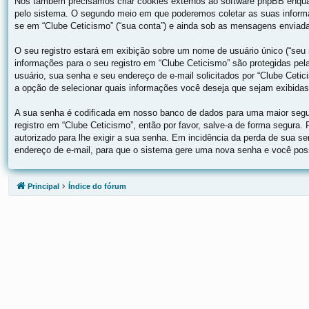
Nós também precisamos criar cookies externos ao software phpBB enqua
pelo sistema. O segundo meio em que poderemos coletar as suas informa
se em “Clube Ceticismo” (“sua conta”) e ainda sob as mensagens enviadas
O seu registro estará em exibição sobre um nome de usuário único (“seu n
informações para o seu registro em “Clube Ceticismo” são protegidas pe
usuário, sua senha e seu endereço de e-mail solicitados por “Clube Cetic
a opção de selecionar quais informações você deseja que sejam exibidas
A sua senha é codificada em nosso banco de dados para uma maior segur
registro em “Clube Ceticismo”, então por favor, salve-a de forma segura.
autorizado para lhe exigir a sua senha. Em incidência da perda de sua se
endereço de e-mail, para que o sistema gere uma nova senha e você possa
Principal
Índice do fórum