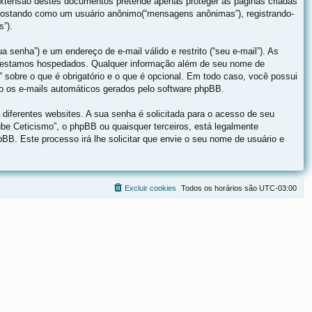
xtensão destes documentos pretende apenas proteger as páginas criadas
 postando como um usuário anônimo(“mensagens anônimas”), registrando-
s”).
 senha”) e um endereço de e-mail válido e restrito (“seu e-mail”). As
que estamos hospedados. Qualquer informação além de seu nome de
” sobre o que é obrigatório e o que é opcional. Em todo caso, você possui
ão os e-mails automáticos gerados pelo software phpBB.
iferentes websites. A sua senha é solicitada para o acesso de seu
lube Ceticismo”, o phpBB ou quaisquer terceiros, está legalmente
pBB. Este processo irá lhe solicitar que envie o seu nome de usuário e
Excluir cookies
Todos os horários são
UTC-03:00