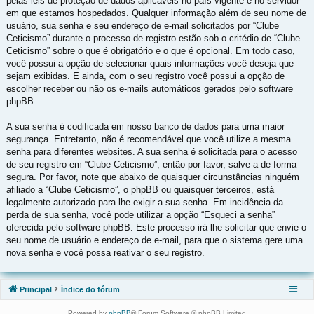
pelas leis de proteção de dados aplicáveis no país vigente e no servidor
em que estamos hospedados. Qualquer informação além de seu nome de
usuário, sua senha e seu endereço de e-mail solicitados por “Clube
Ceticismo” durante o processo de registro estão sob o critédio de “Clube
Ceticismo” sobre o que é obrigatório e o que é opcional. Em todo caso,
você possui a opção de selecionar quais informações você deseja que
sejam exibidas. E ainda, com o seu registro você possui a opção de
escolher receber ou não os e-mails automáticos gerados pelo software
phpBB.
A sua senha é codificada em nosso banco de dados para uma maior
segurança. Entretanto, não é recomendável que você utilize a mesma
senha para diferentes websites. A sua senha é solicitada para o acesso
de seu registro em “Clube Ceticismo”, então por favor, salve-a de forma
segura. Por favor, note que abaixo de quaisquer circunstâncias ninguém
afiliado a “Clube Ceticismo”, o phpBB ou quaisquer terceiros, está
legalmente autorizado para lhe exigir a sua senha. Em incidência da
perda de sua senha, você pode utilizar a opção “Esqueci a senha”
oferecida pelo software phpBB. Este processo irá lhe solicitar que envie o
seu nome de usuário e endereço de e-mail, para que o sistema gere uma
nova senha e você possa reativar o seu registro.
Principal
Índice do fórum
Powered by
phpBB
® Forum Software © phpBB Limited