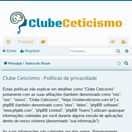
Principal
Pesqu
P
in
ór
nt
eg
Entrar
Registrar
ks
u
ra
ist
P
Principal
Índice do fórum
rá
ns
r
ra
e
s
Clube Ceticismo - Políticas de privacidade
pi
r
q
d
Estas políticas irão explicar em detalhes como “Clube Ceticismo”
u
juntamente com as suas afiliações (também denominado como “nós”,
os
i
“nos”, “nosso”, “Clube Ceticismo”, “https://clubeceticismo.com.br”) e
s
phpBB (também denominado como “eles”, “deles”, “phpBB software”,
a
“www.phpbb.com”, “phpBB Limited”, “phpBB Teams”) utilizam quaisquer
r
informações coletadas por você durante alguma sessão de aplicações
dentro de nosso sistema (denominado “sua informação”).
As suas informações são coletadas por dois meios. Primeiramente,