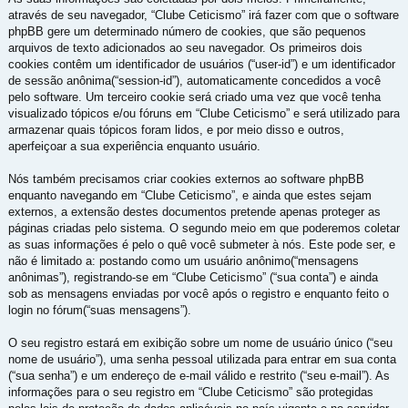
através de seu navegador, “Clube Ceticismo” irá fazer com que o software
phpBB gere um determinado número de cookies, que são pequenos
arquivos de texto adicionados ao seu navegador. Os primeiros dois
cookies contêm um identificador de usuários (“user-id”) e um identificador
de sessão anônima(“session-id”), automaticamente concedidos a você
pelo software. Um terceiro cookie será criado uma vez que você tenha
visualizado tópicos e/ou fóruns em “Clube Ceticismo” e será utilizado para
armazenar quais tópicos foram lidos, e por meio disso e outros,
aperfeiçoar a sua experiência enquanto usuário.
Nós também precisamos criar cookies externos ao software phpBB
enquanto navegando em “Clube Ceticismo”, e ainda que estes sejam
externos, a extensão destes documentos pretende apenas proteger as
páginas criadas pelo sistema. O segundo meio em que poderemos coletar
as suas informações é pelo o quê você submeter à nós. Este pode ser, e
não é limitado a: postando como um usuário anônimo(“mensagens
anônimas”), registrando-se em “Clube Ceticismo” (“sua conta”) e ainda
sob as mensagens enviadas por você após o registro e enquanto feito o
login no fórum(“suas mensagens”).
O seu registro estará em exibição sobre um nome de usuário único (“seu
nome de usuário”), uma senha pessoal utilizada para entrar em sua conta
(“sua senha”) e um endereço de e-mail válido e restrito (“seu e-mail”). As
informações para o seu registro em “Clube Ceticismo” são protegidas