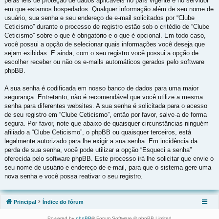
pelas leis de proteção de dados aplicáveis no país vigente e no servidor
em que estamos hospedados. Qualquer informação além de seu nome de
usuário, sua senha e seu endereço de e-mail solicitados por “Clube
Ceticismo” durante o processo de registro estão sob o critédio de “Clube
Ceticismo” sobre o que é obrigatório e o que é opcional. Em todo caso,
você possui a opção de selecionar quais informações você deseja que
sejam exibidas. E ainda, com o seu registro você possui a opção de
escolher receber ou não os e-mails automáticos gerados pelo software
phpBB.
A sua senha é codificada em nosso banco de dados para uma maior
segurança. Entretanto, não é recomendável que você utilize a mesma
senha para diferentes websites. A sua senha é solicitada para o acesso
de seu registro em “Clube Ceticismo”, então por favor, salve-a de forma
segura. Por favor, note que abaixo de quaisquer circunstâncias ninguém
afiliado a “Clube Ceticismo”, o phpBB ou quaisquer terceiros, está
legalmente autorizado para lhe exigir a sua senha. Em incidência da
perda de sua senha, você pode utilizar a opção “Esqueci a senha”
oferecida pelo software phpBB. Este processo irá lhe solicitar que envie o
seu nome de usuário e endereço de e-mail, para que o sistema gere uma
nova senha e você possa reativar o seu registro.
Principal
Índice do fórum
Powered by
phpBB
® Forum Software © phpBB Limited