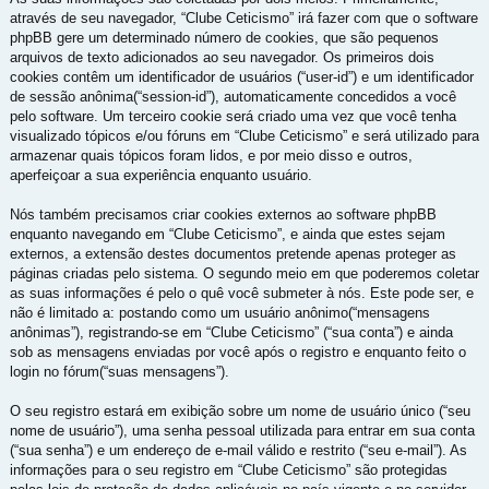
através de seu navegador, “Clube Ceticismo” irá fazer com que o software
phpBB gere um determinado número de cookies, que são pequenos
arquivos de texto adicionados ao seu navegador. Os primeiros dois
cookies contêm um identificador de usuários (“user-id”) e um identificador
de sessão anônima(“session-id”), automaticamente concedidos a você
pelo software. Um terceiro cookie será criado uma vez que você tenha
visualizado tópicos e/ou fóruns em “Clube Ceticismo” e será utilizado para
armazenar quais tópicos foram lidos, e por meio disso e outros,
aperfeiçoar a sua experiência enquanto usuário.
Nós também precisamos criar cookies externos ao software phpBB
enquanto navegando em “Clube Ceticismo”, e ainda que estes sejam
externos, a extensão destes documentos pretende apenas proteger as
páginas criadas pelo sistema. O segundo meio em que poderemos coletar
as suas informações é pelo o quê você submeter à nós. Este pode ser, e
não é limitado a: postando como um usuário anônimo(“mensagens
anônimas”), registrando-se em “Clube Ceticismo” (“sua conta”) e ainda
sob as mensagens enviadas por você após o registro e enquanto feito o
login no fórum(“suas mensagens”).
O seu registro estará em exibição sobre um nome de usuário único (“seu
nome de usuário”), uma senha pessoal utilizada para entrar em sua conta
(“sua senha”) e um endereço de e-mail válido e restrito (“seu e-mail”). As
informações para o seu registro em “Clube Ceticismo” são protegidas