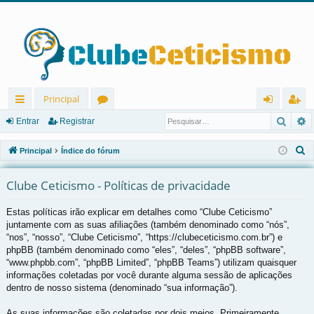
Principal
Pesqu
P
in
ór
nt
eg
Entrar
Registrar
ks
u
ra
ist
P
Principal
Índice do fórum
rá
ns
r
ra
e
s
Clube Ceticismo - Políticas de privacidade
pi
r
q
d
Estas políticas irão explicar em detalhes como “Clube Ceticismo”
u
juntamente com as suas afiliações (também denominado como “nós”,
os
i
“nos”, “nosso”, “Clube Ceticismo”, “https://clubeceticismo.com.br”) e
s
phpBB (também denominado como “eles”, “deles”, “phpBB software”,
a
“www.phpbb.com”, “phpBB Limited”, “phpBB Teams”) utilizam quaisquer
r
informações coletadas por você durante alguma sessão de aplicações
dentro de nosso sistema (denominado “sua informação”).
As suas informações são coletadas por dois meios. Primeiramente,