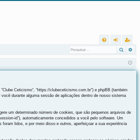
L
Pesqui
Pes
FA
nt
eg
Q
ra
ist
r
ra
r
 “Clube Ceticismo”, “https://clubeceticismo.com.br”) e phpBB (também
r você durante alguma sessão de aplicações dentro de nosso sistema
B gere um determinado número de cookies, que são pequenos arquivos de
(“session-id”), automaticamente concedidos a você pelo software. Um
 foram lidos, e por meio disso e outros, aperfeiçoar a sua experiência