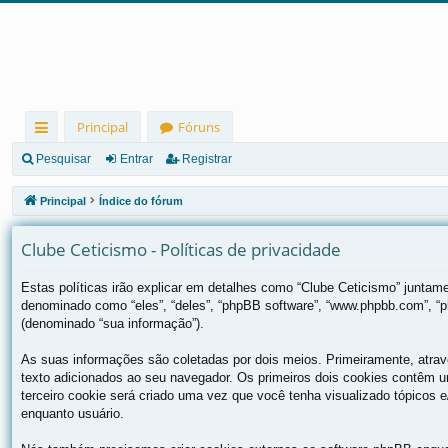
Principal
Fóruns
in
Pesquisar
Entrar
Registrar
ks
Principal
Índice do fórum
rá
Clube Ceticismo - Políticas de privacidade
pi
d
Estas políticas irão explicar em detalhes como “Clube Ceticismo” junta
denominado como “eles”, “deles”, “phpBB software”, “www.phpbb.com”, “
os
(denominado “sua informação”).
As suas informações são coletadas por dois meios. Primeiramente, atra
texto adicionados ao seu navegador. Os primeiros dois cookies contêm um
terceiro cookie será criado uma vez que você tenha visualizado tópicos e/
enquanto usuário.