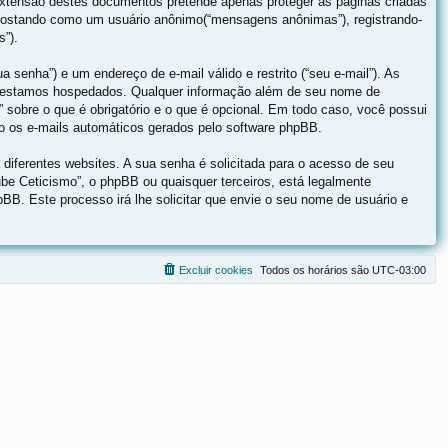
xtensão destes documentos pretende apenas proteger as páginas criadas
 postando como um usuário anônimo(“mensagens anônimas”), registrando-
s”).
 senha”) e um endereço de e-mail válido e restrito (“seu e-mail”). As
que estamos hospedados. Qualquer informação além de seu nome de
” sobre o que é obrigatório e o que é opcional. Em todo caso, você possui
ão os e-mails automáticos gerados pelo software phpBB.
iferentes websites. A sua senha é solicitada para o acesso de seu
lube Ceticismo”, o phpBB ou quaisquer terceiros, está legalmente
pBB. Este processo irá lhe solicitar que envie o seu nome de usuário e
Excluir cookies
Todos os horários são
UTC-03:00