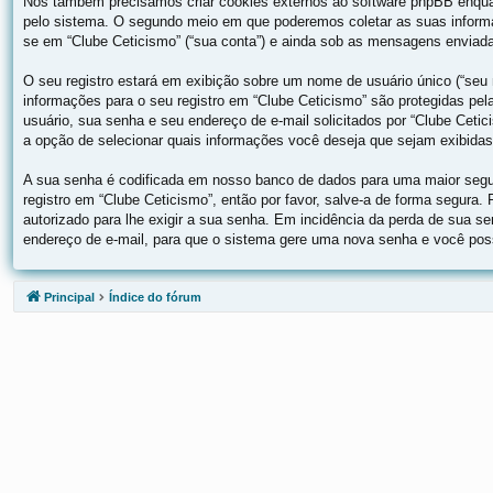
Nós também precisamos criar cookies externos ao software phpBB enqua
pelo sistema. O segundo meio em que poderemos coletar as suas informa
se em “Clube Ceticismo” (“sua conta”) e ainda sob as mensagens enviadas
O seu registro estará em exibição sobre um nome de usuário único (“seu n
informações para o seu registro em “Clube Ceticismo” são protegidas pe
usuário, sua senha e seu endereço de e-mail solicitados por “Clube Cetic
a opção de selecionar quais informações você deseja que sejam exibidas
A sua senha é codificada em nosso banco de dados para uma maior segur
registro em “Clube Ceticismo”, então por favor, salve-a de forma segura.
autorizado para lhe exigir a sua senha. Em incidência da perda de sua se
endereço de e-mail, para que o sistema gere uma nova senha e você possa
Principal
Índice do fórum