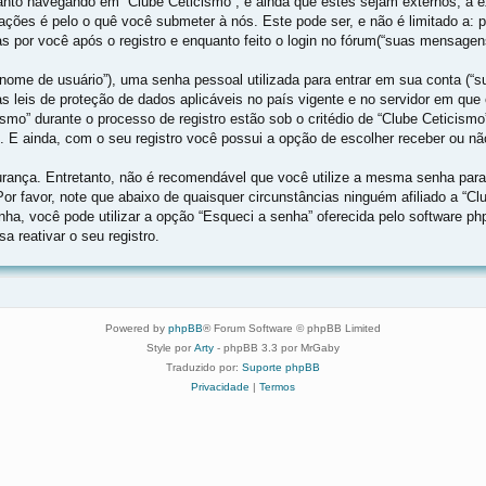
nto navegando em “Clube Ceticismo”, e ainda que estes sejam externos, a e
ções é pelo o quê você submeter à nós. Este pode ser, e não é limitado a:
 por você após o registro e enquanto feito o login no fórum(“suas mensagen
ome de usuário”), uma senha pessoal utilizada para entrar em sua conta (“sua
las leis de proteção de dados aplicáveis no país vigente e no servidor em 
ismo” durante o processo de registro estão sob o critédio de “Clube Ceticismo
. E ainda, com o seu registro você possui a opção de escolher receber ou n
ança. Entretanto, não é recomendável que você utilize a mesma senha para d
 Por favor, note que abaixo de quaisquer circunstâncias ninguém afiliado a “C
nha, você pode utilizar a opção “Esqueci a senha” oferecida pelo software ph
 reativar o seu registro.
Powered by
phpBB
® Forum Software © phpBB Limited
Style por
Arty
- phpBB 3.3 por MrGaby
Traduzido por:
Suporte phpBB
Privacidade
|
Termos